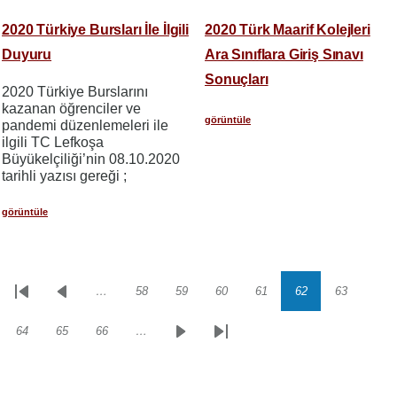
2020 Türkiye Bursları İle İlgili
2020 Türk Maarif Kolejleri
Duyuru
Ara Sınıflara Giriş Sınavı
Sonuçları
2020 Türkiye Burslarını
kazanan öğrenciler ve
görüntüle
pandemi düzenlemeleri ile
ilgili TC Lefkoşa
Büyükelçiliği’nin 08.10.2020
tarihli yazısı gereği ;
görüntüle
…
58
59
60
61
62
63
Sayfalama
İlk
Önceki
Sayfa
Sayfa
Sayfa
Sayfa
Sayfa
Sayfa
sayfa
sayfa
64
65
66
…
Sayfa
Sayfa
Sayfa
Sonraki
Son
sayfa
sayfa