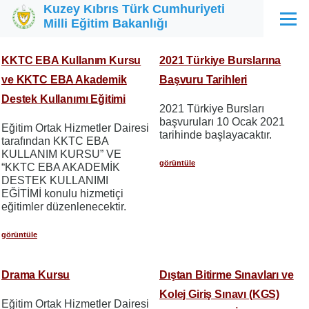
Kuzey Kıbrıs Türk Cumhuriyeti
Ana içeriğe atla
Milli Eğitim Bakanlığı
Menü
KKTC EBA Kullanım Kursu
2021 Türkiye Burslarına
ve KKTC EBA Akademik
Başvuru Tarihleri
Destek Kullanımı Eğitimi
2021 Türkiye Bursları
başvuruları 10 Ocak 2021
Eğitim Ortak Hizmetler Dairesi
tarihinde başlayacaktır.
tarafından KKTC EBA
KULLANIM KURSU” VE
görüntüle
“KKTC EBA AKADEMİK
DESTEK KULLANIMI
EĞİTİMİ konulu hizmetiçi
eğitimler düzenlenecektir.
görüntüle
Drama Kursu
Dıştan Bitirme Sınavları ve
Kolej Giriş Sınavı (KGS)
Eğitim Ortak Hizmetler Dairesi