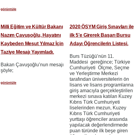
görüntüle
Milli Eğitim ve Kültür Bakanı
2020 ÖSYM Giriş Sınavları ile
Nazım Çavuşoğlu, Hayatını
ilk 5’e Girerek Başarı Bursu
Kaybeden Mesut Yılmaz İçin
Adayı Öğrencilerin Listesi.
Taziye Mesajı Yayımladı.
Burs Tüzüğü’nün 11.
Maddesi gereğince; Türkiye
Bakan Çavuşoğlu’nun mesajı
Cumhuriyeti Ölçme, Seçme
şöyle;
ve Yerleştirme Merkezi
tarafından üniversitelerin ön
görüntüle
lisans ve lisans programlarına
giriş amacıyla gerçekleştirilen
merkezi sınava katılan Kuzey
Kıbrıs Türk Cumhuriyeti
liselerinden mezun, Kuzey
Kıbrıs Türk Cumhuriyeti
yurttaşı öğrenciler arasında
yapılacak değerlendirmede
puan türünde ilk beşe giren