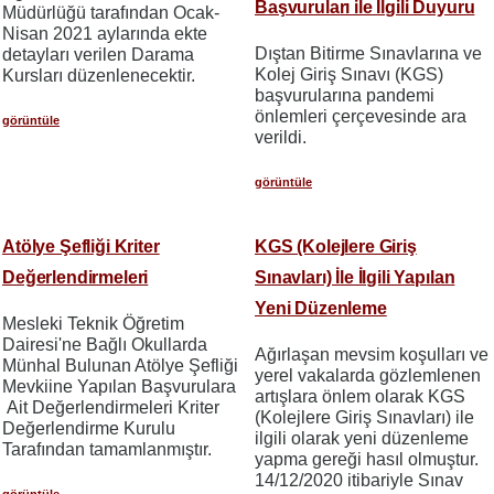
Başvuruları ile İlgili Duyuru
Müdürlüğü tarafından Ocak-
Nisan 2021 aylarında ekte
Dıştan Bitirme Sınavlarına ve
detayları verilen Darama
Kolej Giriş Sınavı (KGS)
Kursları düzenlenecektir.
başvurularına pandemi
önlemleri çerçevesinde ara
görüntüle
verildi.
görüntüle
Atölye Şefliği Kriter
KGS (Kolejlere Giriş
Değerlendirmeleri
Sınavları) İle İlgili Yapılan
Yeni Düzenleme
Mesleki Teknik Öğretim
Dairesi'ne Bağlı Okullarda
Ağırlaşan mevsim koşulları ve
Münhal Bulunan Atölye Şefliği
yerel vakalarda gözlemlenen
Mevkiine Yapılan Başvurulara
artışlara önlem olarak KGS
Ait Değerlendirmeleri Kriter
(Kolejlere Giriş Sınavları) ile
Değerlendirme Kurulu
ilgili olarak yeni düzenleme
Tarafından tamamlanmıştır.
yapma gereği hasıl olmuştur.
14/12/2020 itibariyle Sınav
görüntüle