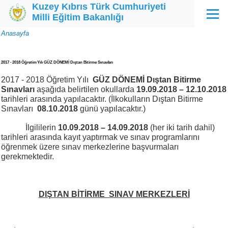
Kuzey Kıbrıs Türk Cumhuriyeti
Ana içeriğe atla
Milli Eğitim Bakanlığı
Menü
Sayfa
Anasayfa
yolu
2017 - 2018 Öğretim Yılı GÜZ DÖNEMİ Dıştan Bitirme Sınavları
2017 - 2018 Öğretim Yılı
GÜZ DÖNEMİ Dıştan Bitirme
Sınavları
aşağıda belirtilen okullarda
19.09.2018 – 12.10.2018
tarihleri arasında yapılacaktır. (İlkokulların Dıştan Bitirme
Sınavları
08.10.2018
günü yapılacaktır.)
İlgililerin
10.09.2018 – 14.09.2018
(her iki tarih dahil)
tarihleri arasında kayıt yaptırmak ve sınav programlarını
öğrenmek üzere sınav merkezlerine başvurmaları
gerekmektedir.
DIŞTAN BİTİRME SINAV MERKEZLERİ