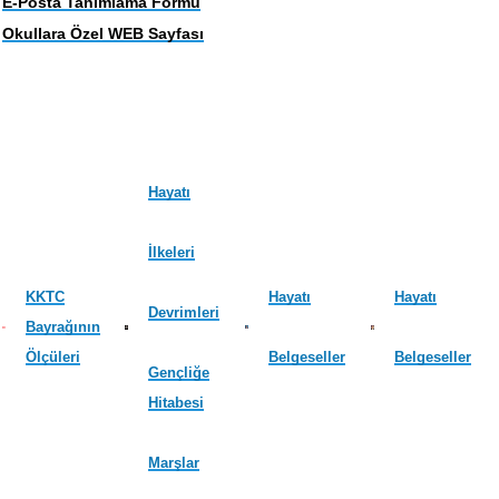
E-Posta Tanımlama Formu
Okullara Özel WEB Sayfası
Hayatı
İlkeleri
KKTC
Hayatı
Hayatı
Devrimleri
Bayrağının
Ölçüleri
Belgeseller
Belgeseller
Gençliğe
Hitabesi
Marşlar