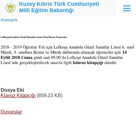
Kuzey Kıbrıs Türk Cumhuriyeti
Ana içeriğe atla
Milli Eğitim Bakanlığı
Menü
Sayfa
Anasayfa
yolu
Lefkoşa Anadolu Güzel Sanatlar Lisesi Giriş Sınavı Duyurusu
2018 - 2019 Öğretim Yılı için Lefkoşa Anadolu Güzel Sanatlar Lisesi 6. sınıf
14
Müzik, 9. sınıflara Resim ve Müzik dallarında alınacak öğrenciler için
Eylül 2018 Cuma
günü saat 09.00’da Lefkoşa Anadolu Güzel Sanatlar
kılavuz kitapçığı
Lisesi’nde gerçekleştirilecek sınavla ilgili
ektedir.
Dosya Eki
Klavuz Kitapcığı
(859.23 KB)
Duyurular