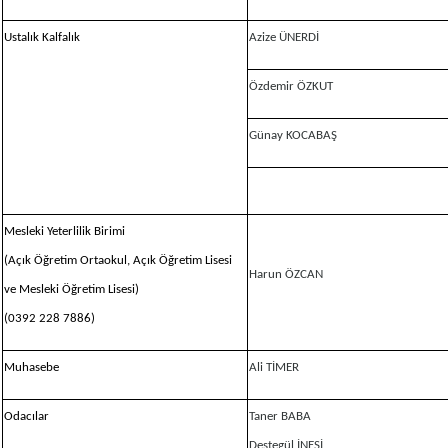
Ustalık Kalfalık
Azize ÜNERDİ
Özdemir ÖZKUT
Günay KOCABAŞ
Mesleki Yeterlilik Birimi
(Açık Öğretim Ortaokul, Açık Öğretim Lisesi
Harun ÖZCAN
ve Mesleki Öğretim Lisesi)
(0392 228 7886)
Muhasebe
Ali TİMER
Odacılar
Taner BABA
Destegül İNESİ