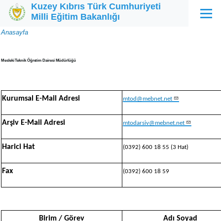
Kuzey Kıbrıs Türk Cumhuriyeti
Ana içeriğe atla
Milli Eğitim Bakanlığı
Menü
Sayfa
Anasayfa
yolu
Mesleki Teknik Öğretim Dairesi Müdürlüğü
Kurumsal E-Mail Adresi
mtod@mebnet.net
Arşiv E-Mail Adresi
mtodarsiv@mebnet.net
Harici Hat
(0392) 600 18 55 (3 Hat)
Fax
(0392) 600 18 59
Birim / Görev
Adı Soyad