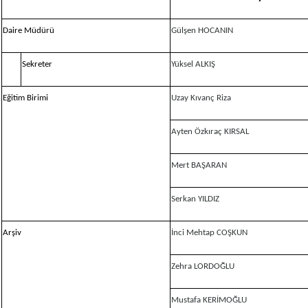
Daire Müdürü
Gülşen HOCANIN
Sekreter
Yüksel ALKIŞ
Eğitim Birimi
Uzay Kıvanç Riza
Ayten Özkıraç KIRSAL
Mert BAŞARAN
Serkan YILDIZ
Arşiv
İnci Mehtap COŞKUN
Zehra LORDOĞLU
Mustafa KERİMOĞLU