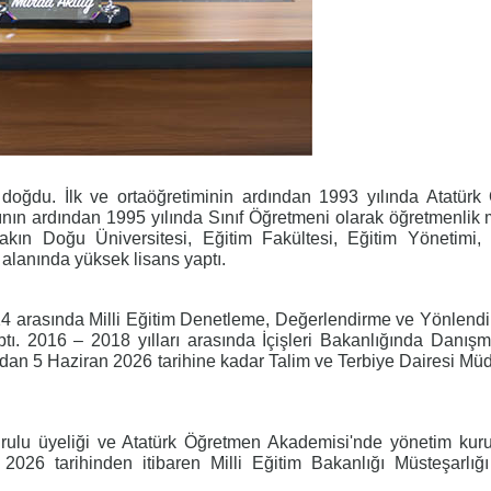
doğdu. İlk ve ortaöğretiminin ardından 1993 yılında Atatür
nın ardından 1995 yılında Sınıf Öğretmeni olarak öğretmenlik
akın Doğu Üniversitesi, Eğitim Fakültesi, Eğitim Yönetimi,
alanında yüksek lisans yaptı.
 arasında Milli Eğitim Denetleme, Değerlendirme ve Yönlend
tı. 2016 – 2018 yılları arasında İçişleri Bakanlığında Danış
dan 5 Haziran 2026 tarihine kadar Talim ve Terbiye Dairesi Mü
u üyeliği ve Atatürk Öğretmen Akademisi'nde yönetim kurul
026 tarihinden itibaren Milli Eğitim Bakanlığı Müsteşarlığ