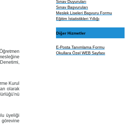
Sınav Duyuruları
Sınav Başvuruları
Meslek Liseleri Başvuru Formu
Eğitim İstatistikleri Yıllığı
Diğer Hizmetler
E-Posta Tanımlama Formu
k Öğretmen
Okullara Özel WEB Sayfası
 mesleğine
 Denetimi,
irme Kurul
man olarak
dürlüğü'nü
u üyeliği
ı görevine