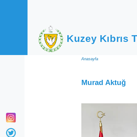
Ana içeriğe atla
Kuzey Kıbrıs T
Sayfa
Anasayfa
yolu
Murad Aktuğ