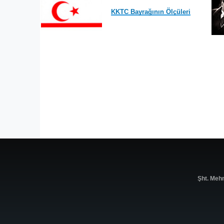
KKTC Bayrağının Ölçüleri
Şht. Meh