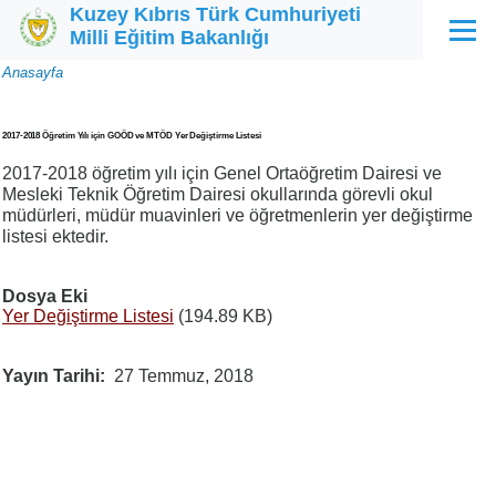
Kuzey Kıbrıs Türk Cumhuriyeti
Ana içeriğe atla
Milli Eğitim Bakanlığı
Menü
Sayfa
Anasayfa
yolu
2017-2018 Öğretim Yılı için GOÖD ve MTÖD Yer Değiştirme Listesi
2017-2018 öğretim yılı için Genel Ortaöğretim Dairesi ve
Mesleki Teknik Öğretim Dairesi okullarında görevli okul
müdürleri, müdür muavinleri ve öğretmenlerin yer değiştirme
listesi ektedir.
Dosya Eki
Yer Değiştirme Listesi
(194.89 KB)
Yayın Tarihi
27 Temmuz, 2018