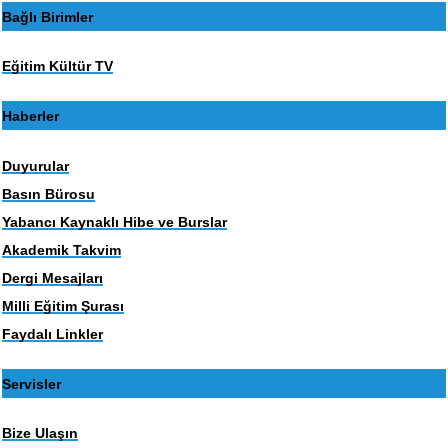
Bağlı Birimler
Eğitim Kültür TV
Haberler
Duyurular
Basın Bürosu
Yabancı Kaynaklı Hibe ve Burslar
Akademik Takvim
Dergi Mesajları
Milli Eğitim Şurası
Faydalı Linkler
Servisler
Bize Ulaşın