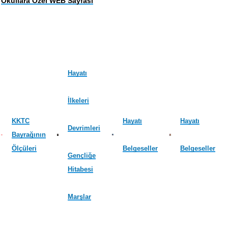
Okullara Özel WEB Sayfası
Hayatı
İlkeleri
KKTC
Hayatı
Hayatı
Devrimleri
Bayrağının
Ölçüleri
Belgeseller
Belgeseller
Gençliğe
Hitabesi
Marşlar