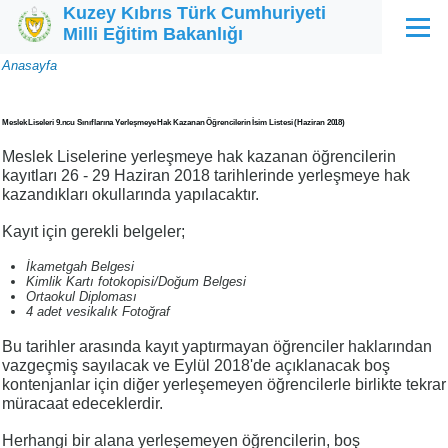
Kuzey Kıbrıs Türk Cumhuriyeti
Ana içeriğe atla
Milli Eğitim Bakanlığı
Menü
Sayfa
Anasayfa
yolu
Meslek Liseleri 9.ncu Sınıflarına Yerleşmeye Hak Kazanan Öğrencilerin İsim Listesi (Haziran 2018)
Meslek Liselerine yerleşmeye hak kazanan öğrencilerin
kayıtları 26 - 29 Haziran 2018 tarihlerinde yerleşmeye hak
kazandıkları okullarında yapılacaktır.
Kayıt için gerekli belgeler;
İkametgah Belgesi
Kimlik Kartı fotokopisi/Doğum Belgesi
Ortaokul Diploması
4 adet vesikalık Fotoğraf
Bu tarihler arasında kayıt yaptırmayan öğrenciler haklarından
vazgeçmiş sayılacak ve Eylül 2018'de açıklanacak boş
kontenjanlar için diğer yerleşemeyen öğrencilerle birlikte tekrar
müracaat edeceklerdir.
Herhangi bir alana yerleşemeyen öğrencilerin, boş