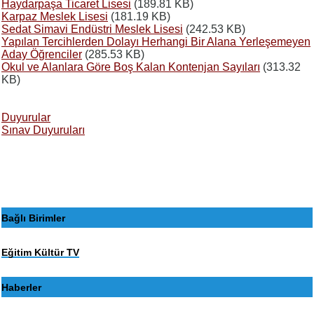
Haydarpaşa Ticaret Lisesi
(189.81 KB)
Karpaz Meslek Lisesi
(181.19 KB)
Sedat Simavi Endüstri Meslek Lisesi
(242.53 KB)
Yapılan Tercihlerden Dolayı Herhangi Bir Alana Yerleşemeyen
Aday Öğrenciler
(285.53 KB)
Okul ve Alanlara Göre Boş Kalan Kontenjan Sayıları
(313.32
KB)
Duyurular
Sınav Duyuruları
Bağlı Birimler
Eğitim Kültür TV
Haberler