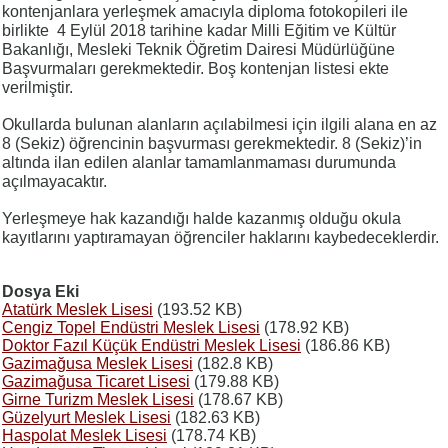
kontenjanlara yerleşmek amacıyla diploma fotokopileri ile
birlikte 4 Eylül 2018 tarihine kadar Milli Eğitim ve Kültür
Bakanlığı, Mesleki Teknik Öğretim Dairesi Müdürlüğüne
Başvurmaları gerekmektedir. Boş kontenjan listesi ekte
verilmiştir.
Okullarda bulunan alanların açılabilmesi için ilgili alana en az
8 (Sekiz) öğrencinin başvurması gerekmektedir. 8 (Sekiz)’in
altında ilan edilen alanlar tamamlanmaması durumunda
açılmayacaktır.
Yerleşmeye hak kazandığı halde kazanmış olduğu okula
kayıtlarını yaptıramayan öğrenciler haklarını kaybedeceklerdir.
Dosya Eki
Atatürk Meslek Lisesi
(193.52 KB)
Cengiz Topel Endüstri Meslek Lisesi
(178.92 KB)
Doktor Fazıl Küçük Endüstri Meslek Lisesi
(186.86 KB)
Gazimağusa Meslek Lisesi
(182.8 KB)
Gazimağusa Ticaret Lisesi
(179.88 KB)
Girne Turizm Meslek Lisesi
(178.67 KB)
Güzelyurt Meslek Lisesi
(182.63 KB)
Haspolat Meslek Lisesi
(178.74 KB)