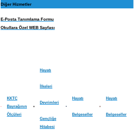
Diğer Hizmetler
E-Posta Tanımlama Formu
Okullara Özel WEB Sayfası
Hayatı
İlkeleri
KKTC
Hayatı
Hayatı
Devrimleri
Bayrağının
Ölçüleri
Belgeseller
Belgeseller
Gençliğe
Hitabesi