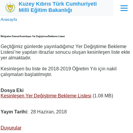
Kuzey Kıbrıs Türk Cumhuriyeti
Ana içeriğe atla
Milli Eğitim Bakanlığı
Menü
Sayfa
Anasayfa
yolu
İlköğretim Dairesi Kesinleşen Yer Değiştirme Bekleme Listesi
Geçtiğimiz günlerde yayınladığımız Yer Değiştirme Bekleme
Listesi’ne yapılan itirazlar sonucu oluşan kesinleşen liste ekte
yer almaktadır.
Kesinleşen bu liste ile 2018-2019 Öğretim Yılı için nakil
çalışmaları başlatılmıştır.
Dosya Eki
Kesinleşen Yer Değiştirme Bekleme Listesi
(1.08 MB)
Yayın Tarihi
28 Haziran, 2018
Duyurular