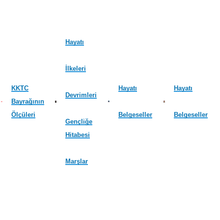
Hayatı
İlkeleri
KKTC
Hayatı
Hayatı
Devrimleri
Bayrağının
Ölçüleri
Belgeseller
Belgeseller
Gençliğe
Hitabesi
Marşlar