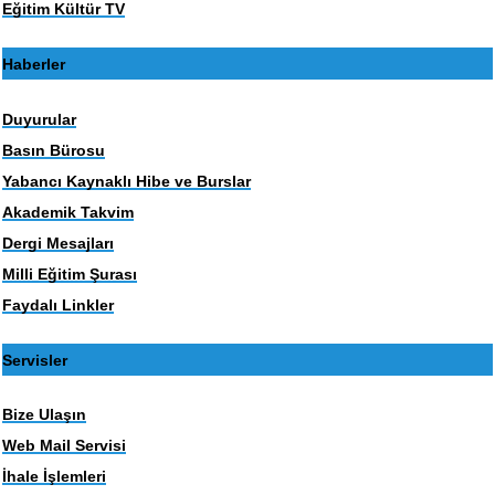
Eğitim Kültür TV
Haberler
Duyurular
Basın Bürosu
Yabancı Kaynaklı Hibe ve Burslar
Akademik Takvim
Dergi Mesajları
Milli Eğitim Şurası
Faydalı Linkler
Servisler
Bize Ulaşın
Web Mail Servisi
İhale İşlemleri