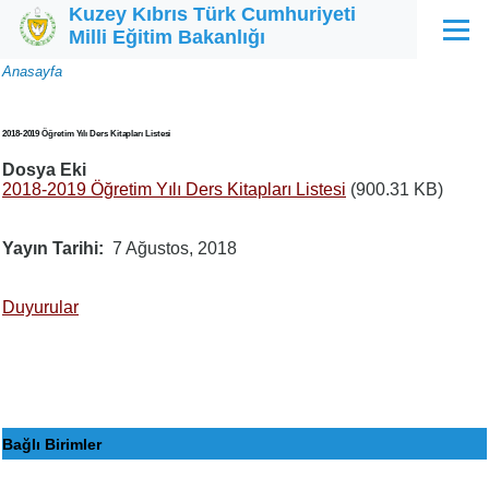
Kuzey Kıbrıs Türk Cumhuriyeti
Ana içeriğe atla
Milli Eğitim Bakanlığı
Menü
Sayfa
Anasayfa
yolu
2018-2019 Öğretim Yılı Ders Kitapları Listesi
Dosya Eki
2018-2019 Öğretim Yılı Ders Kitapları Listesi
(900.31 KB)
Yayın Tarihi
7 Ağustos, 2018
Duyurular
Bağlı Birimler