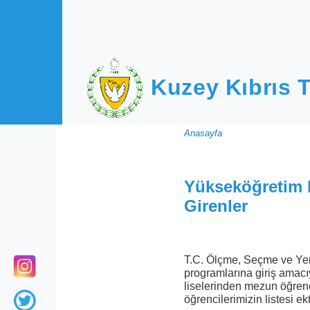
Ana içeriğe atla
Kuzey Kıbrıs T
Sayfa
Anasayfa
yolu
Yükseköğretim 
Girenler
T.C. Ölçme, Seçme ve Yerl
programlarına giriş amacı
liselerinden mezun öğrenc
öğrencilerimizin listesi ekt