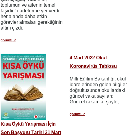
toplumun ve ailenin temel
taşıdır.” ifadelerine yer verdi,
her alanda daha etkin
görevler almaları gerektiğinin
altını çizdi.
görüntüle
4 Mart 2022 Okul
Koronavirüs Tablosu
Milli Eğitim Bakanlığı, okul
idarelerinden gelen bilgiler
doğrultusunda okullardaki
güncel vaka sayıları:
Güncel rakamlar şöyle;
görüntüle
Kısa Öykü Yarışması İçin
Son Başvuru Tarihi 31 Mart