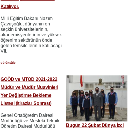
Katılıyor.
Milli Eğitim Bakanı Nazım
Çavuşoğlu, dünyanın en
seçkin üniversitelerinin,
akademisyenlerinin ve yüksek
öğrenim sektörünün önde
gelen temsilcilerinin katılacağı
VII.
görüntüle
GOÖD ve MTÖD 2021-2022
Müdür ve Müdür Muavinleri
Yer Değiştirme Bekleme
Listesi (İtirazlar Sonrası)
Genel Ortaöğretim Dairesi
Müdürlüğü ve Mesleki Teknik
Bugün 22 Şubat Dünya İzci
Öğretim Dairesi Müdürlüğü