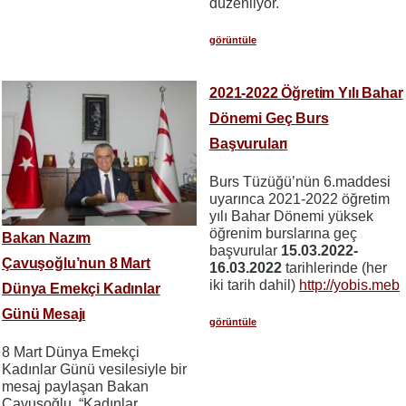
düzenliyor.
görüntüle
2021-2022 Öğretim Yılı Bahar
Dönemi Geç Burs
Başvuruları
Burs Tüzüğü’nün 6.maddesi
uyarınca 2021-2022 öğretim
yılı Bahar Dönemi yüksek
öğrenim burslarına geç
Bakan Nazım
başvurular
15.03.2022-
Çavuşoğlu’nun 8 Mart
16.03.2022
tarihlerinde (her
iki tarih dahil)
http://yobis.meb
Dünya Emekçi Kadınlar
Günü Mesajı
görüntüle
8 Mart Dünya Emekçi
Kadınlar Günü vesilesiyle bir
mesaj paylaşan Bakan
Çavuşoğlu, “Kadınlar,