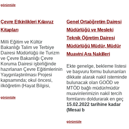
görüntüle
Çevre Etkinlikleri Kılavuz
Genel Ortaöğretim Dairesi
Kitapları
Müdürlüğü ve Mesleki
Teknik Öğretim Dairesi
Milli Eğitim ve Kültür
Müdürlüğü Müdür, Müdür
Bakanlığı Talim ve Terbiye
Dairesi Müdürlüğü ile Turizm
Muavini Ara Nakilleri
ve Çevre Bakanlığı Çevre
Koruma Dairesi işbirliğinde
Ekte genelge, bekleme listesi
hazırlanan Çevre Eğitimlerinin
ve başvuru formu bulunanları
Yaygınlaştırılması Projesi
dikkate alarak nakil isteminde
kapsamında; okul öncesi,
bulunacak olan GOÖD ve
ilköğretim (Hayat Bilgisi,
MTÖD bağlı müdür/müdür
muavinlerimizin nakil tercih
görüntüle
formlarını doldurarak en geç
15.02.2022 tarihine kadar
(Mesai b
görüntüle