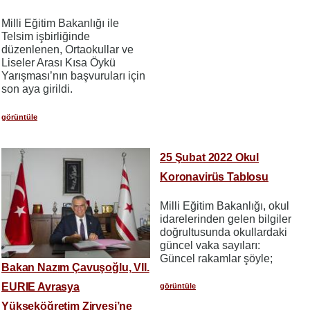
Milli Eğitim Bakanlığı ile
Telsim işbirliğinde
düzenlenen, Ortaokullar ve
Liseler Arası Kısa Öykü
Yarışması’nın başvuruları için
son aya girildi.
görüntüle
25 Şubat 2022 Okul
Koronavirüs Tablosu
Milli Eğitim Bakanlığı, okul
idarelerinden gelen bilgiler
doğrultusunda okullardaki
güncel vaka sayıları:
Güncel rakamlar şöyle;
Bakan Nazım Çavuşoğlu, VII.
EURIE Avrasya
görüntüle
Yükseköğretim Zirvesi’ne