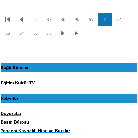
…
47
48
49
50
51
52
Sayfalama
İlk
Önceki
Sayfa
Sayfa
Sayfa
Sayfa
Sayfa
Sayfa
sayfa
sayfa
53
54
55
…
Sayfa
Sayfa
Sayfa
Sonraki
Son
sayfa
sayfa
Bağlı Birimler
Eğitim Kültür TV
Haberler
Duyurular
Basın Bürosu
Yabancı Kaynaklı Hibe ve Burslar