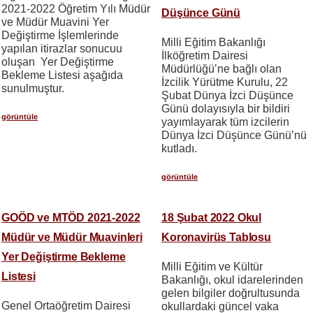
2021-2022 Öğretim Yılı Müdür
Düşünce Günü
ve Müdür Muavini Yer
Değiştirme İşlemlerinde
Milli Eğitim Bakanlığı
yapılan itirazlar sonucuu
İlköğretim Dairesi
oluşan Yer Değiştirme
Müdürlüğü’ne bağlı olan
Bekleme Listesi aşağıda
İzcilik Yürütme Kurulu, 22
sunulmuştur.
Şubat Dünya İzci Düşünce
Günü dolayısıyla bir bildiri
görüntüle
yayımlayarak tüm izcilerin
Dünya İzci Düşünce Günü’nü
kutladı.
görüntüle
GOÖD ve MTÖD 2021-2022
18 Şubat 2022 Okul
Müdür ve Müdür Muavinleri
Koronavirüs Tablosu
Yer Değiştirme Bekleme
Milli Eğitim ve Kültür
Listesi
Bakanlığı, okul idarelerinden
gelen bilgiler doğrultusunda
Genel Ortaöğretim Dairesi
okullardaki güncel vaka