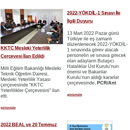
2022-YÖKDİL-1 Sınavı İle
İlgili Duyuru
13 Mart 2022 Pazar günü
Türkiye ile eş zamanlı
düzenlenecek 2022-YÖKDİL-
KKTC Mesleki Yeterlilik
1 sınavında görev alacak
personelin ve sınava girecek
Çerçevesi İlan Edildi
olan adayların Bulaşıcı
Hatalıklar Üst Kurulu’nun
Milli Eğitim Bakanlığı Mesleki
önerisi ve Bakanlar
Teknik Öğretim Dairesi,
Kurulu’nun aldığı kararlar
Mesleki Yeterlilik Yasası
çerçevesinde,
PCR/Ant
çerçevesinde “KKTC
Yeterlilikler Çerçevesini” ilan
görüntüle
etti.
görüntüle
2022 BEAL ve 20 Temmuz