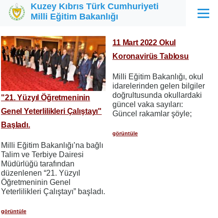
Kuzey Kıbrıs Türk Cumhuriyeti
Ana içeriğe atla
Milli Eğitim Bakanlığı
Menü
11 Mart 2022 Okul
Koronavirüs Tablosu
Milli Eğitim Bakanlığı, okul
idarelerinden gelen bilgiler
doğrultusunda okullardaki
"21. Yüzyıl Öğretmeninin
güncel vaka sayıları:
Genel Yeterlilikleri Çalıştayı"
Güncel rakamlar şöyle;
Başladı.
görüntüle
Milli Eğitim Bakanlığı’na bağlı
Talim ve Terbiye Dairesi
Müdürlüğü tarafından
düzenlenen “21. Yüzyıl
Öğretmeninin Genel
Yeterlilikleri Çalıştayı” başladı.
görüntüle