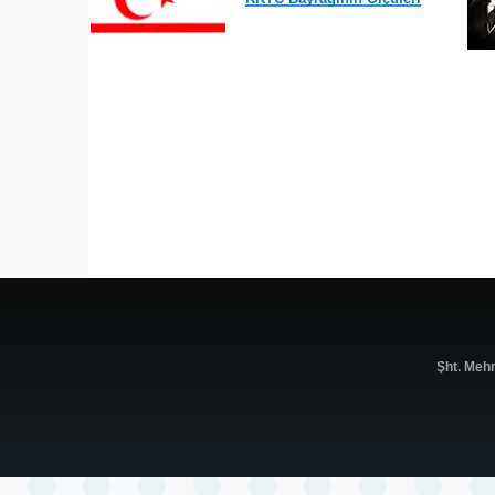
Şht. Meh