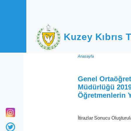
Ana içeriğe atla
Kuzey Kıbrıs T
Sayfa
Anasayfa
yolu
Genel Ortaöğret
Müdürlüğü 2019
Öğretmenlerin Y
İtirazlar Sonucu Oluşturul