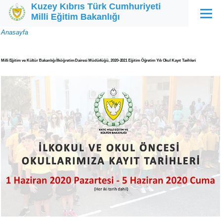
Kuzey Kıbrıs Türk Cumhuriyeti
Ana içeriğe atla
Milli Eğitim Bakanlığı
Menü
Sayfa
Anasayfa
yolu
Milli Eğitim ve Kültür Bakanlığı İlköğretim Dairesi Müdürlüğü, 2020-2021 Eğitim Öğretim Yılı Okul Kayıt Tarihleri