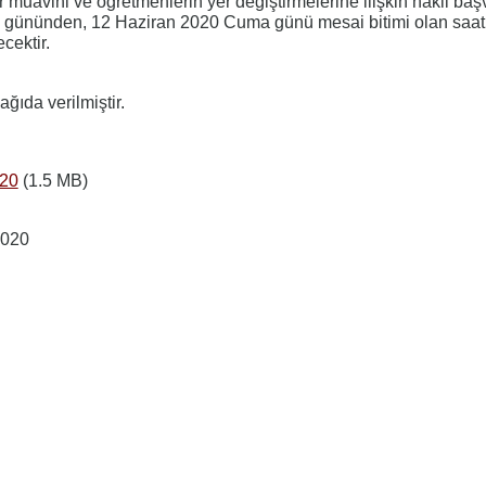
muavini ve öğretmenlerin yer değiştirmelerine ilişkin nakil başv
gününden, 12 Haziran 2020 Cuma günü mesai bitimi olan saat
cektir.
ğıda verilmiştir.
020
(1.5 MB)
2020