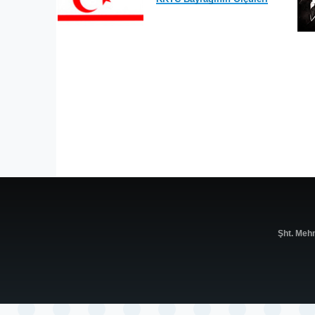
Şht. Meh