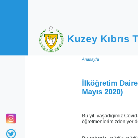
Ana içeriğe atla
Kuzey Kıbrıs T
Sayfa
Anasayfa
yolu
İlköğretim Dair
Mayıs 2020)
Bu yıl, yaşadığımız Covid
öğretmenlerimizden yer değ