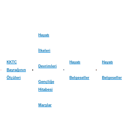
Hayatı
İlkeleri
KKTC
Hayatı
Hayatı
Devrimleri
Bayrağının
Ölçüleri
Belgeseller
Belgeseller
Gençliğe
Hitabesi
Marşlar