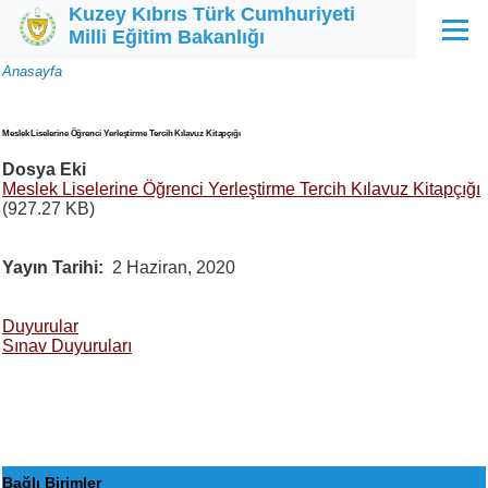
Kuzey Kıbrıs Türk Cumhuriyeti
Ana içeriğe atla
Milli Eğitim Bakanlığı
Menü
Sayfa
Anasayfa
yolu
Meslek Liselerine Öğrenci Yerleştirme Tercih Kılavuz Kitapçığı
Dosya Eki
Meslek Liselerine Öğrenci Yerleştirme Tercih Kılavuz Kitapçığı
(927.27 KB)
Yayın Tarihi
2 Haziran, 2020
Duyurular
Sınav Duyuruları
Bağlı Birimler