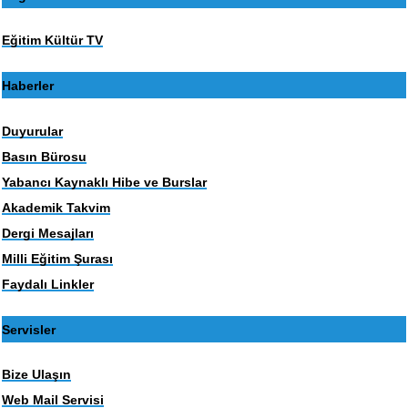
Eğitim Kültür TV
Haberler
Duyurular
Basın Bürosu
Yabancı Kaynaklı Hibe ve Burslar
Akademik Takvim
Dergi Mesajları
Milli Eğitim Şurası
Faydalı Linkler
Servisler
Bize Ulaşın
Web Mail Servisi