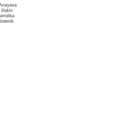
 Anayasa
ilişkin
 sendika
österdi.