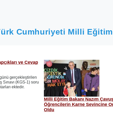
ürk Cumhuriyeti Milli Eğitim
pçıkları ve Cevap
ünü gerçekleştirilen
iş Sınavı (KGS-1) soru
arları ektedir.
Milli Eğitim Bakanı Nazım Çavu
Öğrencilerin Karne Sevincine O
Oldu