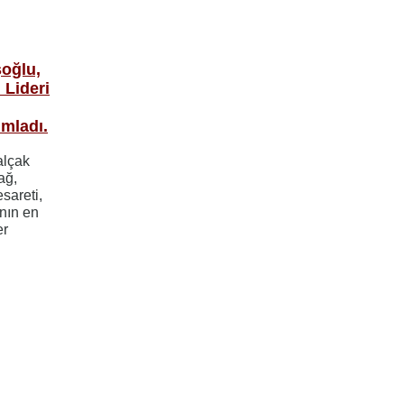
şoğlu,
 Lideri
mladı.
alçak
ağ,
esareti,
ının en
er