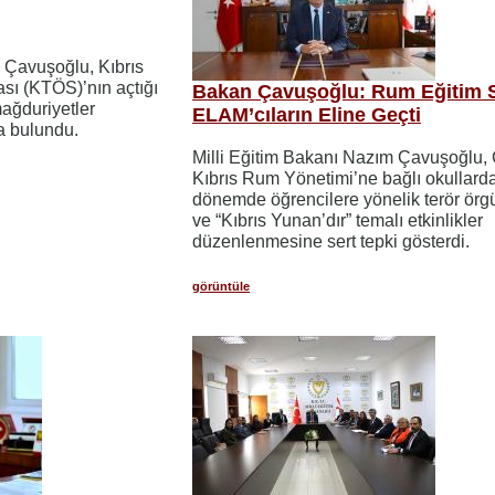
 Çavuşoğlu, Kıbrıs
sı (KTÖS)’nın açtığı
Bakan Çavuşoğlu: Rum Eğitim 
ğduriyetler
ELAM’cıların Eline Geçti
a bulundu.
Milli Eğitim Bakanı Nazım Çavuşoğlu,
Kıbrıs Rum Yönetimi’ne bağlı okullard
dönemde öğrencilere yönelik terör ör
ve “Kıbrıs Yunan’dır” temalı etkinlikler
düzenlenmesine sert tepki gösterdi.
görüntüle