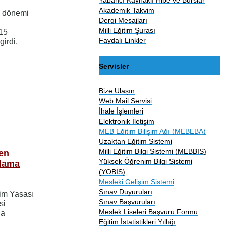
Akademik Takvim
ci dönemi
Dergi Mesajları
Milli Eğitim Şurası
 15
Faydalı Linkler
girdi.
Servisler
Bize Ulaşın
Web Mail Servisi
İhale İşlemleri
Elektronik İletişim
MEB Eğitim Bilişim Ağı (MEBEBA)
Uzaktan Eğitim Sistemi
Milli Eğitim Bilgi Sistemi (MEBBIS)
len
Yüksek Öğrenim Bilgi Sistemi
ulama
(YOBİS)
Mesleki Gelişim Sistemi
Sınav Duyuruları
tim Yasası
Sınav Başvuruları
si
Meslek Liseleri Başvuru Formu
da
Eğitim İstatistikleri Yıllığı