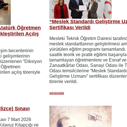
“Meslek Standardı Geliştirme U
Sertifikası Verildi
Atatürk Öğretmen
eştirilen Açılış
Mesleki Teknik Öğretim Dairesi tarafın
meslek standartlarının geliştirilmesi a
yürütülen eğitim programı tamamlandı.
tişim becerilerinin
saatlik teorik ve pratik eğitimi başarıyla
 gelişimlerinin
tamamlayan öğretmenlere ve Esnaf ve
düzenlenen “Diksiyon
Zanaatkârlar Odası, Sanayi Odası ile T
k Öğretmen
Odası temsilcilerine “Meslek Standardı
ilen açılış töreniyle
Geliştirme Uzmanı” sertifikası düzenle
törenle verildi.
görüntüle
lizce) Sınavı
navı 7 Mart 2026
 Kılavuz Kitapçığı ve