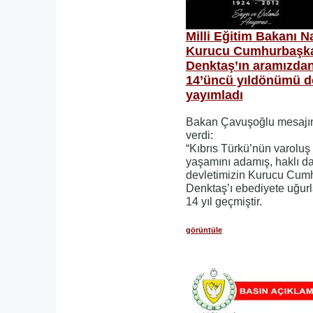
Milli Eğitim Bakanı 
Kurucu Cumhurbaşka
Denktaş’ın aramızdan 
14’üncü yıldönümü do
yayımladı
Bakan Çavuşoğlu mesajınd
verdi:
“Kıbrıs Türkü’nün varolu
yaşamını adamış, haklı da
devletimizin Kurucu Cum
Denktaş’ı ebediyete uğurl
14 yıl geçmiştir.
görüntüle