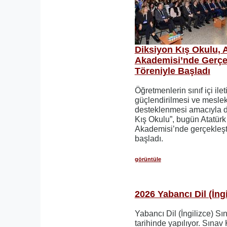
Diksiyon Kış Okulu, 
Akademisi’nde Gerçekl
Töreniyle Başladı
Öğretmenlerin sınıf içi ile
güçlendirilmesi ve mesleki
desteklenmesi amacıyla 
Kış Okulu”, bugün Atatür
Akademisi’nde gerçekleştir
başladı.
görüntüle
2026 Yabancı Dil (İngi
Yabancı Dil (İngilizce) Sı
tarihinde yapılıyor. Sınav