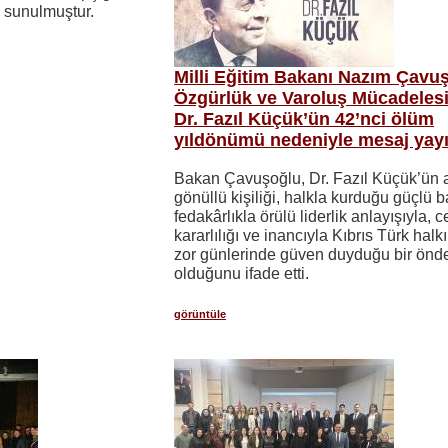
 sunulmuştur.
Milli Eğitim Bakanı Nazım Çavu
Özgürlük ve Varoluş Mücadelesi
Dr. Fazıl Küçük’ün 42’nci ölüm
yıldönümü nedeniyle mesaj yayı
Bakan Çavuşoğlu, Dr. Fazıl Küçük’ün 
gönüllü kişiliği, halkla kurduğu güçlü b
fedakârlıkla örülü liderlik anlayışıyla, c
kararlılığı ve inancıyla Kıbrıs Türk halk
zor günlerinde güven duyduğu bir önd
olduğunu ifade etti.
görüntüle