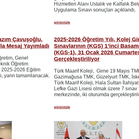
Hizmetleri Alanı Ustalık ve Kalfalık Bel
Uygulama Sınavı sonuçları açıklandı.
görüntüle
Nazım Çavuşoğlu,
2025-2026 Öğretim Yılı, Kolej Gi
ıyla Mesaj Yayımladı
Sınavlarının (KGS) 1’inci Basam
(KGS-1), 31 Ocak 2026 Cumarte
öğretim, Genel
Gerçekleştiriliyor
eknik Öğretim
a 2025-2026 Eğitim
Türk Maarif Koleji, Girne 19 Mayıs TM
mi, yarın tamamlanacak.
Gazimağusa TMK, Güzelyurt TMK, İske
Türk Maarif Koleji, Hala Sultan İlahiyat
Lefke Gazi Lisesi olmak üzere 7 sınav
merkezinde, iki oturumda gerçekleştiri
görüntüle