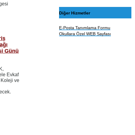
gesi
Diğer Hizmetler
E-Posta Tanımlama Formu
Okullara Özel WEB Sayfası
riş
ağı
si Günü
K,
le Evkaf
 Koleji ve
lecek.