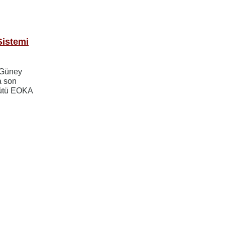
Sistemi
 Güney
a son
gütü EOKA