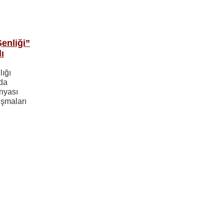
enliği”
ı
lığı
nda
ünyası
ışmaları