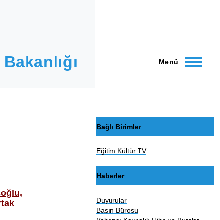
 Bakanlığı
Menü
Bağlı Birimler
Eğitim Kültür TV
Haberler
şoğlu,
Duyurular
rtak
Basın Bürosu
Yabancı Kaynaklı Hibe ve Burslar