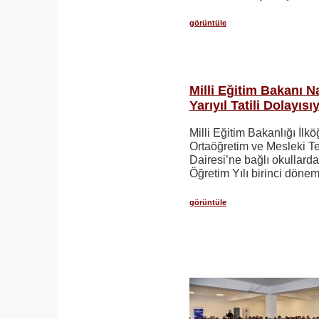
görüntüle
Milli Eğitim Bakanı 
Yarıyıl Tatili Dolayıs
Milli Eğitim Bakanlığı İlk
Ortaöğretim ve Mesleki T
Dairesi’ne bağlı okullard
Öğretim Yılı birinci döne
görüntüle