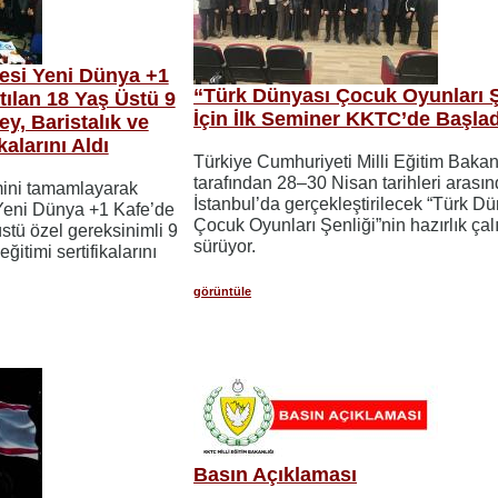
esi Yeni Dünya +1
“Türk Dünyası Çocuk Oyunları Ş
tılan 18 Yaş Üstü 9
İçin İlk Seminer KKTC’de Başlad
ey, Baristalık ve
kalarını Aldı
Türkiye Cumhuriyeti Milli Eğitim Bakan
tarafından 28–30 Nisan tarihleri arası
imini tamamlayarak
İstanbul’da gerçekleştirilecek “Türk D
Yeni Dünya +1 Kafe’de
Çocuk Oyunları Şenliği”nin hazırlık çal
üstü özel gereksinimli 9
sürüyor.
eğitimi sertifikalarını
görüntüle
Basın Açıklaması