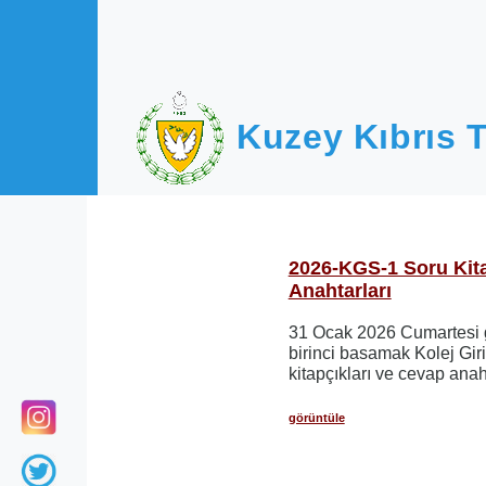
Ana içeriğe atla
Kuzey Kıbrıs T
2026-KGS-1 Soru Kita
Anahtarları
31 Ocak 2026 Cumartesi g
birinci basamak Kolej Gir
kitapçıkları ve cevap anaht
görüntüle