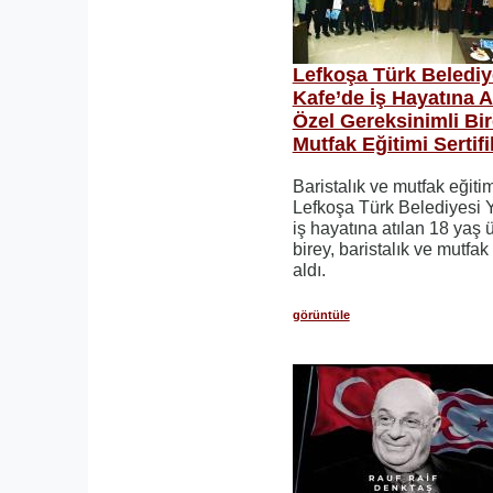
Lefkoşa Türk Belediy
Kafe’de İş Hayatına A
Özel Gereksinimli Bir
Mutfak Eğitimi Sertifi
Baristalık ve mutfak eğit
Lefkoşa Türk Belediyesi 
iş hayatına atılan 18 yaş 
birey, baristalık ve mutfak 
aldı.
görüntüle