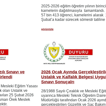
2025-2026 eğitim öğretim yılının birin
karnelerin dağıtılmasıyla tamamlandı.
57 bin 413 öğrenci, karnelerini alarak
Şubat’a kadar sürecek sömestr tatiline 
görüntüle
zılı Sınavı ve
2026 Ocak Ayında Gerçekleştiri
irlendi
Ustalık ve Kalfalık Belgesi Uyg
Sınavı Sonuçalrı
e Mesleki Eğitim Yasası
k olan Ustalık ve
28/1988 Sayılı Çıraklık ve Mesleki Eği
navları 25 Şubat 2026
uyarınca Mesleki Teknik Öğretim Daire
Osman Örek Meslek
Müdürlüğü tarafından Ocak 2026 ayın
ktir.
gerçekleştirilen Güzellik ve Saç Bakım