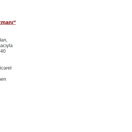
zmanı”
dan,
macıyla
 40
icaret
nen