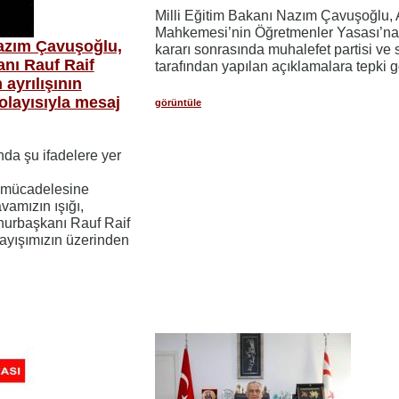
Milli Eğitim Bakanı Nazım Çavuşoğlu,
Mahkemesi’nin Öğretmenler Yasası’na 
Nazım Çavuşoğlu,
kararı sonrasında muhalefet partisi ve
nı Rauf Raif
tarafından yapılan açıklamalara tepki g
ayrılışının
layısıyla mesaj
görüntüle
a şu ifadelere yer
ş mücadelesine
vamızın ışığı,
hurbaşkanı Rauf Raif
ayışımızın üzerinden