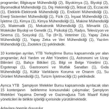
programlar; Bilgisayar Mühendisliği (2), Biyokimya (1), Biyoloji (2),
Biyomedikal Mühendisliği (1), Diş Hekimliği (2), İktisat (2), Eczacılık
(1), Elektirik-Elektronik Mühendisliği (1), Endüstri Mühendisliği (1),
Enerji Sistemleri Mühendisliği (1), Fizik (1), İnşaat Mühendisliği (1),
İşletme (1), Kimya (1), Kimya Mühendisliği (1), Makine Mühendisliği
(2), Matematik (1), Mekatronik Mühendisliği (1), Mimarlık (1),
Moleküler Biyoloji ve Genetik (1), Psikoloji (2), Radyo, Televizyon ve
Sinema (1), Sosyoloji (1), Tıp (8+3), Veteriner (1), Yapay Zeka
Mühendisliği (1), Yapay Zeka ve Veri Mühendisliği (1), Yazılım
Mühendisliği (1), Zootekni (1) şeklindedir.
10 kontenjan ayrılan, YTB Yerleştirme Bursu kapsamında yer alan
programlar; Acil Yardım ve Afet Yönetimi (1), Astronomi ve Uzay
Bilimleri (1), Bahçe Bitkileri (1), Bilgi ve Belge Yönetimi (1),
Ergoterapi (1), Gastronomi ve Mutfak Sanatları (1), Gıda
Mühendisliği (1), Kültür Varlıklarını Koruma ve Onarım (1), Su
Ürünleri Mühendisliği (1), Turizm İşletmeciliği (1) şeklindedir.
Ayrıca YTB Şampiyon Melekler Bursu kapsamında ayrılacak olan
15 kontenjanın belirlenme konusundaki çalışmalar; Şampiyon
Melekleri Yaşatma Derneği ve Gazimağusa Türk Maarif Koleji
yöneticileri ile birlikte işbirliği içerisinde yürütülmektedir.
Adaylara önemle duyurulur.