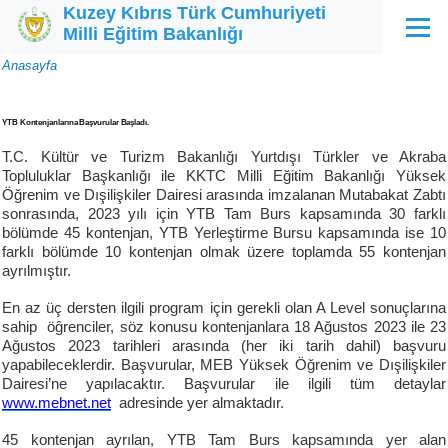
Kuzey Kıbrıs Türk Cumhuriyeti
Ana içeriğe atla
Milli Eğitim Bakanlığı
Menü
Sayfa
Anasayfa
yolu
YTB Kontenjanlarına Başvurular Başladı.
T.C. Kültür ve Turizm Bakanlığı Yurtdışı Türkler ve Akraba
Topluluklar Başkanlığı ile KKTC Milli Eğitim Bakanlığı Yüksek
Öğrenim ve Dışilişkiler Dairesi arasında imzalanan Mutabakat Zabtı
sonrasında, 2023 yılı için YTB Tam Burs kapsamında 30 farklı
bölümde 45 kontenjan, YTB Yerleştirme Bursu kapsamında ise 10
farklı bölümde 10 kontenjan olmak üzere toplamda 55 kontenjan
ayrılmıştır.
En az üç dersten ilgili program için gerekli olan A Level sonuçlarına
sahip öĝrenciler, söz konusu kontenjanlara 18 Ağustos 2023 ile 23
Ağustos 2023 tarihleri arasında (her iki tarih dahil) başvuru
yapabileceklerdir. Başvurular, MEB Yüksek Öğrenim ve Dışilişkiler
Dairesi’ne yapılacaktır. Başvurular ile ilgili tüm detaylar
www.mebnet.net
adresinde yer almaktadır.
45 kontenjan ayrılan, YTB Tam Burs kapsamında yer alan