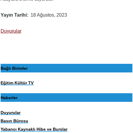
Yayın Tarihi
18 Ağustos, 2023
Duyurular
Bağlı Birimler
Eğitim Kültür TV
Haberler
Duyurular
Basın Bürosu
Yabancı Kaynaklı Hibe ve Burslar