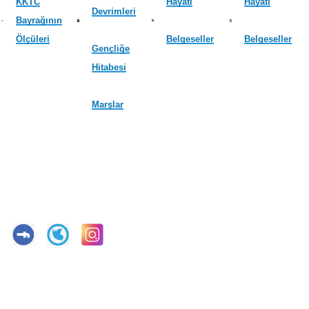
KKTC
Hayatı
Hayatı
Devrimleri
Bayrağının
Ölçüleri
Belgeseller
Belgeseller
Gençliğe
Hitabesi
Marşlar