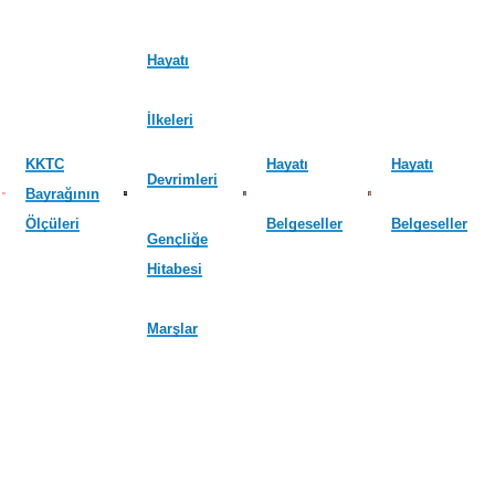
Hayatı
İlkeleri
KKTC
Hayatı
Hayatı
Devrimleri
Bayrağının
Ölçüleri
Belgeseller
Belgeseller
Gençliğe
Hitabesi
Marşlar