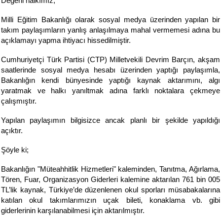
Değerli halkımız;
Milli Eğitim Bakanlığı olarak sosyal medya üzerinden yapılan bir
takım paylaşımların yanlış anlaşılmaya mahal vermemesi adına bu
açıklamayı yapma ihtiyacı hissedilmiştir.
Cumhuriyetçi Türk Partisi (CTP) Milletvekili Devrim Barçın, akşam
saatlerinde sosyal medya hesabı üzerinden yaptığı paylaşımla,
Bakanlığın kendi bünyesinde yaptığı kaynak aktarımını, algı
yaratmak ve halkı yanıltmak adına farklı noktalara çekmeye
çalışmıştır.
Yapılan paylaşımın bilgisizce ancak planlı bir şekilde yapıldığı
açıktır.
Şöyle ki;
Bakanlığın "Müteahhitlik Hizmetleri" kaleminden, Tanıtma, Ağırlama,
Tören, Fuar, Organizasyon Giderleri kalemine aktarılan 761 bin 005
TL’lik kaynak, Türkiye’de düzenlenen okul sporları müsabakalarına
katılan okul takımlarımızın uçak bileti, konaklama vb. gibi
giderlerinin karşılanabilmesi için aktarılmıştır.