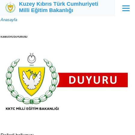
Kuzey Kıbrıs Türk Cumhuriyeti
Ana içeriğe atla
Milli Eğitim Bakanlığı
Menü
Sayfa
Anasayfa
yolu
KAMUOYU DUYURUSU