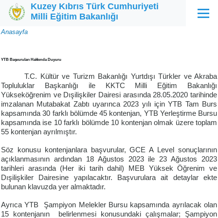
Kuzey Kıbrıs Türk Cumhuriyeti
Ana içeriğe atla
Milli Eğitim Bakanlığı
Menü
Sayfa
Anasayfa
yolu
YTB Başvuruları Hakkında Duyuru
T.C. Kültür ve Turizm Bakanlığı Yurtdışı Türkler ve Akraba
Topluluklar Başkanlığı ile KKTC Milli Eğitim Bakanlığı
Yükseköğrenim ve Dışilişkiler Dairesi arasında 28.05.2020 tarihinde
imzalanan Mutabakat Zabtı uyarınca 2023 yılı için YTB Tam Burs
kapsamında 30 farklı bölümde 45 kontenjan, YTB Yerleştirme Bursu
kapsamında ise 10 farklı bölümde 10 kontenjan olmak üzere toplam
55 kontenjan ayrılmıştır.
Söz konusu kontenjanlara başvurular, GCE A Level sonuçlarının
açıklanmasının ardından 18 Ağustos 2023 ile 23 Ağustos 2023
tarihleri arasında (Her iki tarih dahil) MEB Yüksek Öğrenim ve
Dışilişkiler Dairesine yapılacaktır. Başvurulara ait detaylar ekte
bulunan klavuzda yer almaktadır.
Ayrıca YTB Şampiyon Melekler Bursu kapsamında ayrılacak olan
15 kontenjanın belirlenmesi konusundaki çalışmalar; Şampiyon