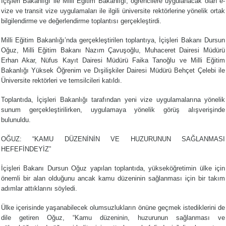
İçişleri Bakanlığı ile Milli Eğitim Bakanlığı, öğrencilere uygulanacak olan e-
vize ve transit vize uygulamaları ile ilgili üniversite rektörlerine yönelik ortak
bilgilendirme ve değerlendirme toplantısı gerçekleştirdi.
Milli Eğitim Bakanlığı’nda gerçekleştirilen toplantıya, İçişleri Bakanı Dursun
Oğuz, Milli Eğitim Bakanı Nazım Çavuşoğlu, Muhaceret Dairesi Müdürü
Erhan Akar, Nüfus Kayıt Dairesi Müdürü Faika Tanoğlu ve Milli Eğitim
Bakanlığı Yüksek Öğrenim ve Dışilişkiler Dairesi Müdürü Behçet Çelebi ile
Üniversite rektörleri ve temsilcileri katıldı.
Toplantıda, İçişleri Bakanlığı tarafından yeni vize uygulamalarına yönelik
sunum gerçekleştirilirken, uygulamaya yönelik görüş alışverişinde
bulunuldu.
OĞUZ: “KAMU DÜZENİNİN VE HUZURUNUN SAĞLANMASI
HEFEFİNDEYİZ”
İçişleri Bakanı Dursun Oğuz yapılan toplantıda, yükseköğretimin ülke için
önemli bir alan olduğunu ancak kamu düzeninin sağlanması için bir takım
adımlar attıklarını söyledi.
Ülke içerisinde yaşanabilecek olumsuzlukların önüne geçmek istediklerini de
dile getiren Oğuz, “Kamu düzeninin, huzurunun sağlanması ve