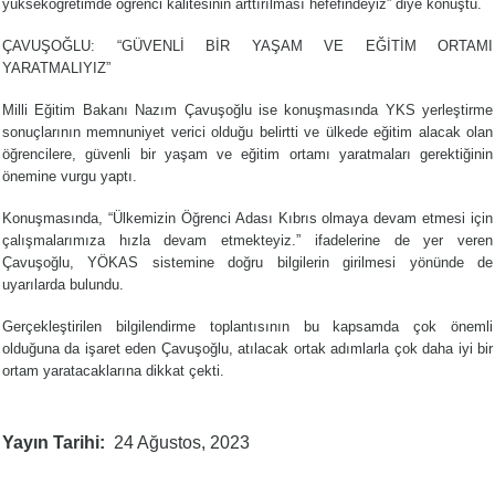
yükseköğretimde öğrenci kalitesinin arttırılması hefefindeyiz” diye konuştu.
ÇAVUŞOĞLU: “GÜVENLİ BİR YAŞAM VE EĞİTİM ORTAMI
YARATMALIYIZ”
Milli Eğitim Bakanı Nazım Çavuşoğlu ise konuşmasında YKS yerleştirme
sonuçlarının memnuniyet verici olduğu belirtti ve ülkede eğitim alacak olan
öğrencilere, güvenli bir yaşam ve eğitim ortamı yaratmaları gerektiğinin
önemine vurgu yaptı.
Konuşmasında, “Ülkemizin Öğrenci Adası Kıbrıs olmaya devam etmesi için
çalışmalarımıza hızla devam etmekteyiz.” ifadelerine de yer veren
Çavuşoğlu, YÖKAS sistemine doğru bilgilerin girilmesi yönünde de
uyarılarda bulundu.
Gerçekleştirilen bilgilendirme toplantısının bu kapsamda çok önemli
olduğuna da işaret eden Çavuşoğlu, atılacak ortak adımlarla çok daha iyi bir
ortam yaratacaklarına dikkat çekti.
Yayın Tarihi
24 Ağustos, 2023