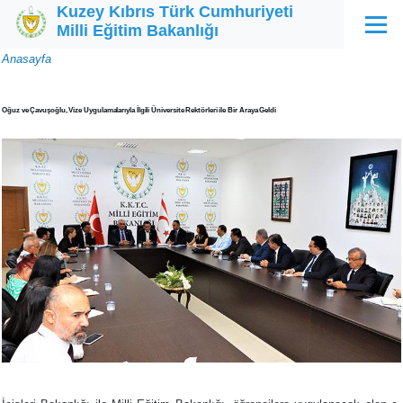
Kuzey Kıbrıs Türk Cumhuriyeti
Ana içeriğe atla
Milli Eğitim Bakanlığı
Menü
Sayfa
Anasayfa
yolu
Oğuz ve Çavuşoğlu, Vize Uygulamalarıyla İlgili Üniversite Rektörleri ile Bir Araya Geldi