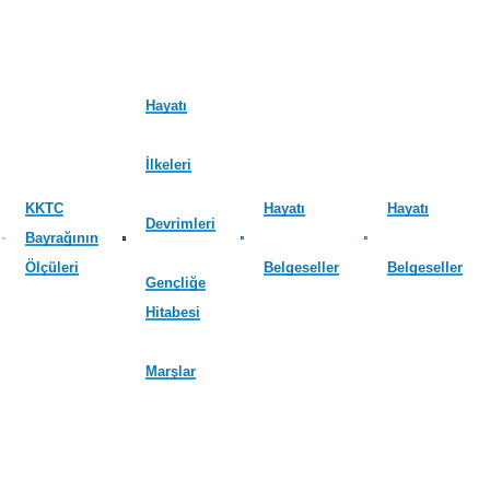
Hayatı
İlkeleri
KKTC
Hayatı
Hayatı
Devrimleri
Bayrağının
Ölçüleri
Belgeseller
Belgeseller
Gençliğe
Hitabesi
Marşlar