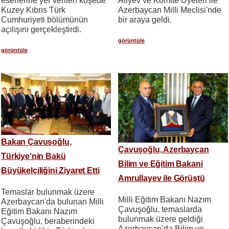
eserlerine yer verilen köşede
Aliyev ve Komite Üyeleri ile
Kuzey Kıbrıs Türk
Azerbaycan Milli Meclisi'nde
Cumhuriyeti bölümünün
bir araya geldi.
açılışını gerçekleştirdi.
görüntüle
görüntüle
Bakan Çavuşoğlu,
Çavuşoğlu, Azerbaycan
Türkiye'nin Bakü
Bilim ve Eğitim Bakani
Büyükelçiliğini Ziyaret Etti
Amrullayev ile Görüştü
Temaslar bulunmak üzere
Milli Eğitim Bakanı Nazım
Azerbaycan'da bulunan Milli
Çavuşoğlu, temaslarda
Eğitim Bakanı Nazım
bulunmak üzere geldiği
Çavuşoğlu, beraberindeki
Azerbaycan’da Bilim ve