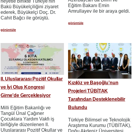
heyetle birlikte Türkiye'nin
Eğitim Bakanı Emin
Bakü Büyükelçiliğini ziyaret
Amrullayev ile bir araya geldi.
ederek, Büyükelçi Doç. Dr.
Cahit Bağcı ile görüştü.
görüntüle
görüntüle
II. Uluslararası Pozitif Okullar
Kızılöz ve Başoğlu’nun
ve İyi Oluş Kongresi
Projeleri TÜBİTAK
Girne'de Gerçekleşiyor
Tarafından Desteklenebilir
Bulundu
Milli Eğitim Bakanlığı ve
Tangül Ünal Çağıner
Çocuklara Yardım Vakfı iş
Türkiye Bilimsel ve Teknolojik
birliğiyle düzenlenen II.
Araştırma Kurumu (TÜBİTAK),
Uluslararası Pozitif Okullar ve
Doğu Akdeniz Üniversitesi