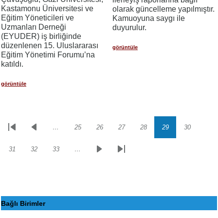
Kastamonu Üniversitesi ve
olarak güncelleme yapılmıştır.
Eğitim Yöneticileri ve
Kamuoyuna saygı ile
Uzmanları Derneği
duyurulur.
(EYUDER) iş birliğinde
düzenlenen 15. Uluslararası
görüntüle
Eğitim Yönetimi Forumu’na
katıldı.
görüntüle
…
25
26
27
28
29
30
Sayfalama
İlk
Önceki
Sayfa
Sayfa
Sayfa
Sayfa
Sayfa
Sayfa
sayfa
sayfa
31
32
33
…
Sayfa
Sayfa
Sayfa
Sonraki
Son
sayfa
sayfa
Bağlı Birimler