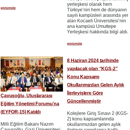
yerleşkesi olarak hem
görüntüle
Türkiye’nin hem de dünyanın
sayılı kampüsleri arasında yer
alan Kocaeli Üniversitesi’nin
ana kampüsü Umuttepe
Yerleşkesi hakkında bilgi aldı.
görüntüle
8 Haziran 2024 tarihinde
yapılacak olan “KGS-2”
Konu Kapsamı
Okullarımızdan Gelen Aylık
İlerleyişlere Göre
Çavuşoğlu, Uluslararası
Güncellenmiştir
Eğitim Yönetimi Forumu’na
(EYFOR-15) Katıldı
Kolejlere Giriş Sınavı 2 (KGS-
2) konu kapsamlarında
​​​​​​​Milli Eğitim Bakanı Nazım
okullarımızdan gelen aylık
Çavuşoğlu, Gazi Üniversitesi,
ilerleyiş raporlarına bağlı