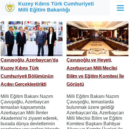
Kuzey Kıbrıs Türk Cumhuriyeti
Ana içeriğe atla
Milli Eğitim Bakanlığı
Menü
Çavuşoğlu, Azerbaycan’da
Çavuşoğlu ve Heyeti,
Kuzey Kıbrıs Türk
Azerbaycan Milli Meclisi
Cumhuriyeti Bölümünün
Bilim ve Eğitim Komitesi İle
Açılışı Gerçekleştirildi
Görüştü
Milli Eğitim Bakanı Nazım
Milli Eğitim Bakanı Nazım
Çavuşoğlu, Azerbaycan
Çavuşoğlu, temaslarda
temasları kapsamında
bulunmak üzere geldiği
Azerbaycan Milli İlimler
Azerbaycan’da, Azerbaycan
Akademisi’ni ziyaret ederek,
Milli Meclisi Bilim ve Eğitim
burada dünya devletlerinin
Komitesi Başkanı Bahtiyar