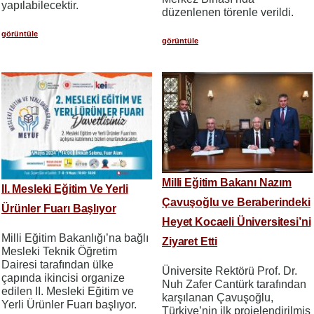
yapılabilecektir.
düzenlenen törenle verildi.
görüntüle
görüntüle
Milli Eğitim Bakanı Nazım
II. Mesleki Eğitim Ve Yerli
Çavuşoğlu ve Beraberindeki
Ürünler Fuarı Başlıyor
Heyet Kocaeli Üniversitesi’ni
Milli Eğitim Bakanlığı’na bağlı
Ziyaret Etti
Mesleki Teknik Öğretim
Dairesi tarafından ülke
Üniversite Rektörü Prof. Dr.
çapında ikincisi organize
Nuh Zafer Cantürk tarafından
edilen II. Mesleki Eğitim ve
karşılanan Çavuşoğlu,
Yerli Ürünler Fuarı başlıyor.
Türkiye’nin ilk projelendirilmiş