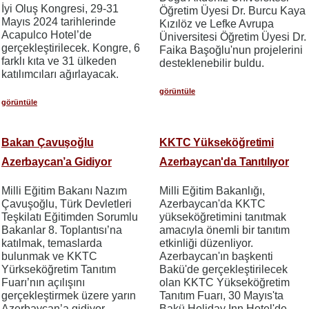
İyi Oluş Kongresi, 29-31
Öğretim Üyesi Dr. Burcu Kaya
Mayıs 2024 tarihlerinde
Kızılöz ve Lefke Avrupa
Acapulco Hotel’de
Üniversitesi Öğretim Üyesi Dr.
gerçekleştirilecek. Kongre, 6
Faika Başoğlu'nun projelerini
farklı kıta ve 31 ülkeden
desteklenebilir buldu.
katılımcıları ağırlayacak.
görüntüle
görüntüle
Bakan Çavuşoğlu
KKTC Yükseköğretimi
Azerbaycan’a Gidiyor
Azerbaycan'da Tanıtılıyor
Milli Eğitim Bakanı Nazım
Milli Eğitim Bakanlığı,
Çavuşoğlu, Türk Devletleri
Azerbaycan'da KKTC
Teşkilatı Eğitimden Sorumlu
yükseköğretimini tanıtmak
Bakanlar 8. Toplantısı’na
amacıyla önemli bir tanıtım
katılmak, temaslarda
etkinliği düzenliyor.
bulunmak ve KKTC
Azerbaycan'ın başkenti
Yürkseköğretim Tanıtım
Bakü'de gerçekleştirilecek
Fuarı’nın açılışını
olan KKTC Yükseköğretim
gerçekleştirmek üzere yarın
Tanıtım Fuarı, 30 Mayıs'ta
Azerbaycan’a gidiyor.
Bakü Holiday Inn Hotel'de