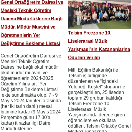
Genel Ortaöğretim Dairesi ve
Mesleki Teknik Öğretim
Dairesi Müdürlüklerine Bağlı
Müdür, Müdür Muavini ve
Telsim Freezone 10.
Öğretmenlerin Yer
Liselerarasi Müzik
Değiştirme Bekleme Listesi
Yarişmasi’nin Kazananlarina
Genel Ortaöğretim Dairesi ve
Ödülleri Verildi
Mesleki Teknik Öğretim
Dairesi'ne bağlı okul müdür,
Milli Eğitim Bakanlığı ile
okul müdür muavini ve
Telsim iş birliğinde
öğretmenlerin 2024-2025
düzenlenen ve “İçindeki
Öğretim Yılına ait "Yer
Yeteneği Keşfet” sloganı ile
Değiştirme Bekleme Listesi"
gerçekleştirilen, 25 liseden
ekte sunulmakta olup, 7 - 9
toplam 29 grubun katıldığı
Mayıs 2024 tarihleri arasında
Telsim Freezone 10.
(her iki tarih dahil) mesai
Liselerarası Müzik
bitimine kadar (9 Mayıs 2024
Yarışması'nda derece giren
Perşembe günü 17:30'a
öğrencilere ve okullara
kadar) itirazlar ilgi Daire
ödülleri, Telsim Ortaköy Genel
Müdürlüklerine
Merkez Binası’nda