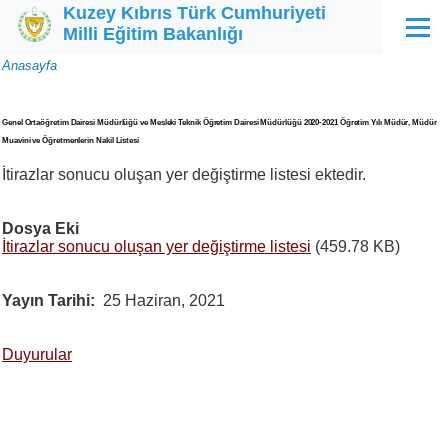
Kuzey Kıbrıs Türk Cumhuriyeti
Ana içeriğe atla
Milli Eğitim Bakanlığı
Menü
Sayfa
Anasayfa
yolu
Genel Ortaöğretim Dairesi Müdürlüğü ve Mesleki Teknik Öğretim Dairesi Müdürlüğü 2020-2021 Öğretim Yılı Müdür, Müdür
Muavini ve Öğretmenlerin Nakil Listesi
İtirazlar sonucu oluşan yer değiştirme listesi ektedir.
Dosya Eki
İtirazlar sonucu oluşan yer değiştirme listesi
(459.78 KB)
Yayın Tarihi
25 Haziran, 2021
Duyurular