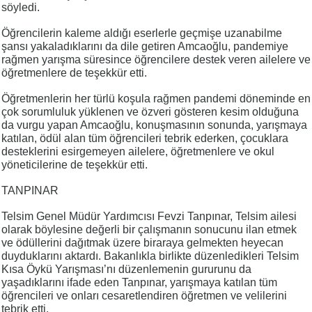
söyledi.
Öğrencilerin kaleme aldığı eserlerle geçmişe uzanabilme
şansı yakaladıklarını da dile getiren Amcaoğlu, pandemiye
rağmen yarışma süresince öğrencilere destek veren ailelere ve
öğretmenlere de teşekkür etti.
Öğretmenlerin her türlü koşula rağmen pandemi döneminde en
çok sorumluluk yüklenen ve özveri gösteren kesim olduğuna
da vurgu yapan Amcaoğlu, konuşmasının sonunda, yarışmaya
katılan, ödül alan tüm öğrencileri tebrik ederken, çocuklara
desteklerini esirgemeyen ailelere, öğretmenlere ve okul
yöneticilerine de teşekkür etti.
TANPINAR
Telsim Genel Müdür Yardımcısı Fevzi Tanpınar, Telsim ailesi
olarak böylesine değerli bir çalışmanın sonucunu ilan etmek
ve ödüllerini dağıtmak üzere biraraya gelmekten heyecan
duyduklarını aktardı. Bakanlıkla birlikte düzenledikleri Telsim
Kısa Öykü Yarışması’nı düzenlemenin gururunu da
yaşadıklarını ifade eden Tanpınar, yarışmaya katılan tüm
öğrencileri ve onları cesaretlendiren öğretmen ve velilerini
tebrik etti.