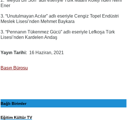
2. “Meyus Bir Son” adlı eseriyle Türk Maarif Koleji’nden Neril
Ener
3. “Unutulmayan Acılar” adlı eseriyle Cengiz Topel Endüstri
Meslek Lisesi’nden Mehmet Baykara
3. “Pennanın Tükenmez Gücü” adlı eseriyle Lefkoşa Türk
Lisesi’nden Kardelen Andaş
Yayın Tarihi
16 Haziran, 2021
Basın Bürosu
Bağlı Birimler
Eğitim Kültür TV