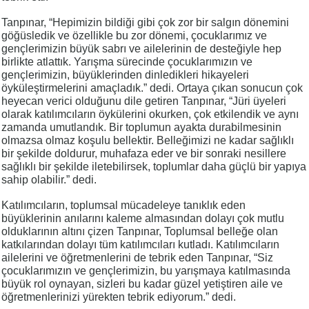
Tanpınar, “Hepimizin bildiği gibi çok zor bir salgın dönemini
göğüsledik ve özellikle bu zor dönemi, çocuklarımız ve
gençlerimizin büyük sabrı ve ailelerinin de desteğiyle hep
birlikte atlattık. Yarışma sürecinde çocuklarımızın ve
gençlerimizin, büyüklerinden dinledikleri hikayeleri
öyküleştirmelerini amaçladık.” dedi. Ortaya çıkan sonucun çok
heyecan verici olduğunu dile getiren Tanpınar, “Jüri üyeleri
olarak katılımcıların öykülerini okurken, çok etkilendik ve aynı
zamanda umutlandık. Bir toplumun ayakta durabilmesinin
olmazsa olmaz koşulu bellektir. Belleğimizi ne kadar sağlıklı
bir şekilde doldurur, muhafaza eder ve bir sonraki nesillere
sağlıklı bir şekilde iletebilirsek, toplumlar daha güçlü bir yapıya
sahip olabilir.” dedi.
Katılımcıların, toplumsal mücadeleye tanıklık eden
büyüklerinin anılarını kaleme almasından dolayı çok mutlu
olduklarının altını çizen Tanpınar, Toplumsal belleğe olan
katkılarından dolayı tüm katılımcıları kutladı. Katılımcıların
ailelerini ve öğretmenlerini de tebrik eden Tanpınar, “Siz
çocuklarımızın ve gençlerimizin, bu yarışmaya katılmasında
büyük rol oynayan, sizleri bu kadar güzel yetiştiren aile ve
öğretmenlerinizi yürekten tebrik ediyorum.” dedi.