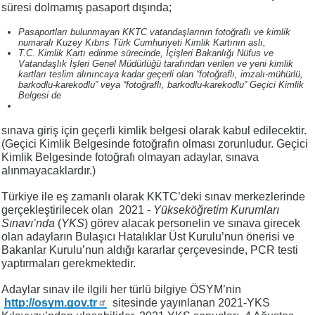
süresi dolmamış pasaport dışında;
Pasaportları bulunmayan KKTC vatandaşlarının fotoğraflı ve kimlik
numaralı Kuzey Kıbrıs Türk Cumhuriyeti Kimlik Kartının aslı,
T.C. Kimlik Kartı edinme sürecinde, İçişleri Bakanlığı Nüfus ve
Vatandaşlık İşleri Genel Müdürlüğü tarafından verilen ve yeni kimlik
kartları teslim alınıncaya kadar geçerli olan “fotoğraflı, imzalı-mühürlü,
barkodlu-karekodlu” veya “fotoğraflı, barkodlu-karekodlu” Geçici Kimlik
Belgesi de
sınava giriş için geçerli kimlik belgesi olarak kabul edilecektir.
(Geçici Kimlik Belgesinde fotoğrafın olması zorunludur. Geçici
Kimlik Belgesinde fotoğrafı olmayan adaylar, sınava
alınmayacaklardır.)
Türkiye ile eş zamanlı olarak KKTC’deki sınav merkezlerinde
gerçekleştirilecek olan 2021 -
Yükseköğretim Kurumları
Sınavı’nda
(
YKS
) görev alacak personelin ve sınava girecek
olan adayların Bulaşıcı Hatalıklar Üst Kurulu’nun önerisi ve
Bakanlar Kurulu’nun aldığı kararlar çerçevesinde, PCR testi
yaptırmaları gerekmektedir.
Adaylar sınav ile ilgili her türlü bilgiye ÖSYM’nin
http://osym.gov.tr
sitesinde yayınlanan 2021-YKS