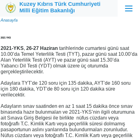
Kuzey Kıbrıs Türk Cumhuriyeti
Ana içeriğe atla
Milli Eğitim Bakanlığı
Menü
Sayfa
Anasayfa
yolu
2021 YKS
2021-YKS
,
26-27 Haziran
tarihlerinde cumartesi günü saat
10.00’da Temel Yeterlilik Testi (TYT), pazar günü saat 10.00’da
Alan Yeterlilik Testi (AYT) ve pazar günü saat 15.30’da
Yabancı Dil Testi (YDT) olmak üzere üç oturumda
gerçekleştirilecektir.
Adaylara TYT'de 120 soru için 135 dakika, AYT'de 160 soru
için 180 dakika, YDT'de 80 soru için 120 dakika süre
verilecektir.
Adayların sınav saatinden en az 1 saat 15 dakika önce sınav
binasında hazır bulunmaları ve 2021-YKS’nin ilgili oturumuna
ait Sınava Giriş Belgesi ile birlikte nüfus cüzdanı veya
fotoğraflı T.C. Kimlik Kartı veya geçerlilik süresi dolmamış
pasaportunun aslını yanlarında bulundurmaları zorunludur.
Nüfus cüzdanı veya fotoğraflı T.C. Kimlik Kartı veya geçerlilik