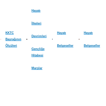
Hayatı
İlkeleri
KKTC
Hayatı
Hayatı
Devrimleri
Bayrağının
Ölçüleri
Belgeseller
Belgeseller
Gençliğe
Hitabesi
Marşlar