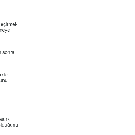
geçirmek
şmeye
n sonra
ikle
ğunu
atürk
 olduğunu