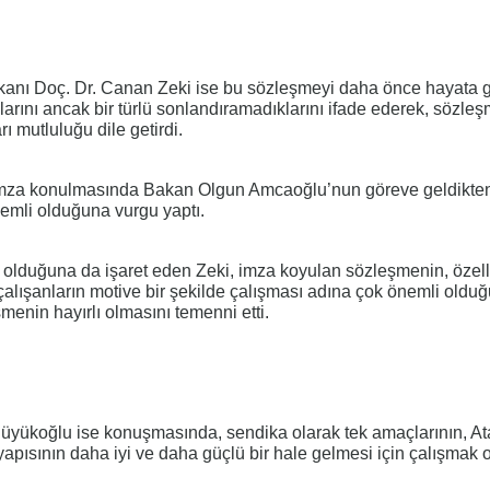
anı Doç. Dr. Canan Zeki ise bu sözleşmeyi daha önce hayata 
larını ancak bir türlü sonlandıramadıklarını ifade ederek, sözle
 mutluluğu dile getirdi.
imza konulmasında Bakan Olgun Amcaoğlu’nun göreve geldikte
emli olduğuna vurgu yaptı.
n olduğuna da işaret eden Zeki, imza koyulan sözleşmenin, özell
lışanların motive bir şekilde çalışması adına çok önemli oldu
menin hayırlı olmasını temenni etti.
ükoğlu ise konuşmasında, sendika olarak tek amaçlarının, At
pısının daha iyi ve daha güçlü bir hale gelmesi için çalışmak