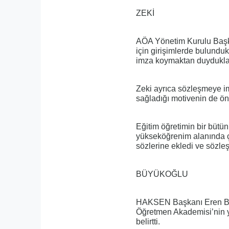
ZEKİ
AÖA Yönetim Kurulu Başk
için girişimlerde bulunduk
imza koymaktan duydukları
Zeki ayrıca sözleşmeye 
sağladığı motivenin de ön
Eğitim öğretimin bir bütü
yükseköğrenim alanında ça
sözlerine ekledi ve sözleş
BÜYÜKOĞLU
HAKSEN Başkanı Eren Büy
Öğretmen Akademisi’nin ya
belirtti.