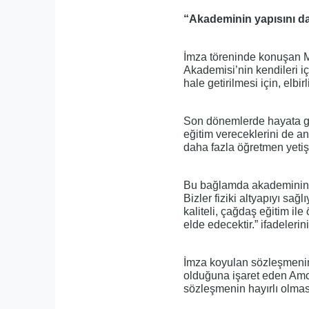
“Akademinin yapısını daha
İmza töreninde konuşan M
Akademisi’nin kendileri i
hale getirilmesi için, elbir
Son dönemlerde hayata geçi
eğitim vereceklerini de 
daha fazla öğretmen yetiş
Bu bağlamda akademinin ü
Bizler fiziki altyapıyı sa
kaliteli, çağdaş eğitim il
elde edecektir.” ifadelerini
İmza koyulan sözleşmenin 
olduğuna işaret eden Amca
sözleşmenin hayırlı olması