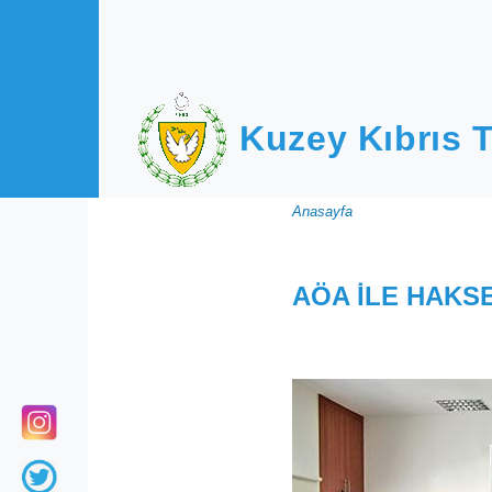
Ana içeriğe atla
Kuzey Kıbrıs T
Sayfa
Anasayfa
yolu
AÖA İLE HAKSEN