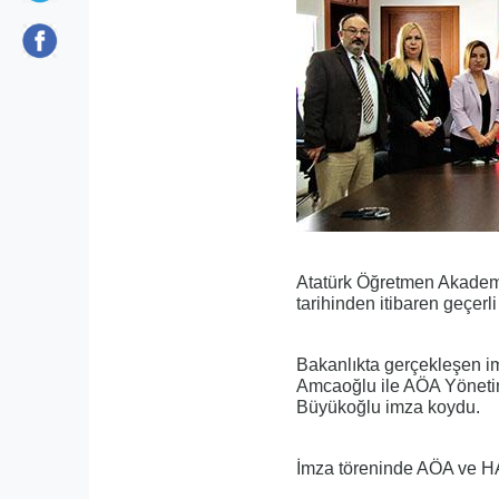
Atatürk Öğretmen Akademi
tarihinden itibaren geçerl
Bakanlıkta gerçekleşen im
Amcaoğlu ile AÖA Yöneti
Büyükoğlu imza koydu.
İmza töreninde AÖA ve HA