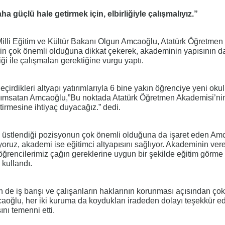
 güçlü hale getirmek için, elbirliğiyle çalışmalıyız.”
illi Eğitim ve Kültür Bakanı Olgun Amcaoğlu, Atatürk Öğretmen
çin çok önemli olduğuna dikkat çekerek, akademinin yapısının d
liği ile çalışmaları gerektiğine vurgu yaptı.
rdikleri altyapı yatırımlarıyla 6 bine yakın öğrenciye yeni okul
anımsatan Amcaoğlu,”Bu noktada Atatürk Öğretmen Akademisi’ni
tirmesine ihtiyaç duyacağız.” dedi.
stlendiği pozisyonun çok önemli olduğuna da işaret eden Amc
ğlıyoruz, akademi ise eğitimci altyapısını sağlıyor. Akademinin ver
e öğrencilerimiz çağın gereklerine uygun bir şekilde eğitim görme
 kullandı.
de iş barışı ve çalışanların haklarının korunması açısından ço
oğlu, her iki kuruma da koydukları iradeden dolayı teşekkür e
nı temenni etti.