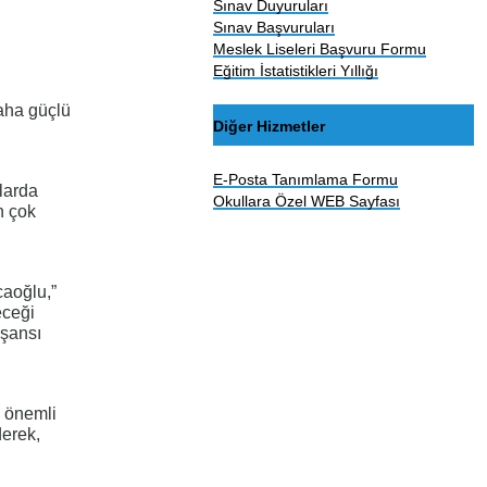
Sınav Duyuruları
Sınav Başvuruları
Meslek Liseleri Başvuru Formu
Eğitim İstatistikleri Yıllığı
aha güçlü
Diğer Hizmetler
E-Posta Tanımlama Formu
larda
Okullara Özel WEB Sayfası
n çok
aoğlu,”
eceği
 şansı
k önemli
derek,