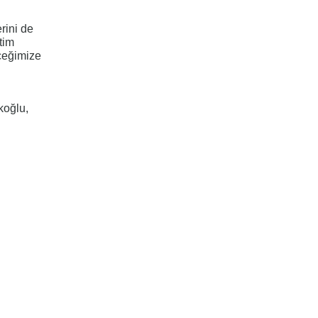
rini de
tim
eceğimize
koğlu,