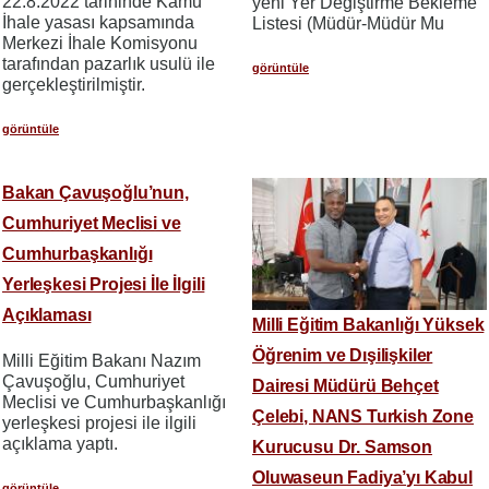
22.8.2022 tarihinde Kamu
yeni Yer Değiştirme Bekleme
İhale yasası kapsamında
Listesi (Müdür-Müdür Mu
Merkezi İhale Komisyonu
tarafından pazarlık usulü ile
görüntüle
gerçekleştirilmiştir.
görüntüle
Bakan Çavuşoğlu’nun,
Cumhuriyet Meclisi ve
Cumhurbaşkanlığı
Yerleşkesi Projesi İle İlgili
Açıklaması
Milli Eğitim Bakanlığı Yüksek
Öğrenim ve Dışilişkiler
Milli Eğitim Bakanı Nazım
Çavuşoğlu, Cumhuriyet
Dairesi Müdürü Behçet
Meclisi ve Cumhurbaşkanlığı
Çelebi, NANS Turkish Zone
yerleşkesi projesi ile ilgili
açıklama yaptı.
Kurucusu Dr. Samson
Oluwaseun Fadiya’yı Kabul
görüntüle