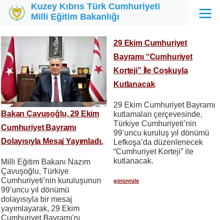
Kuzey Kıbrıs Türk Cumhuriyeti
Ana içeriğe atla
Milli Eğitim Bakanlığı
Menü
29 Ekim Cumhuriyet
Bayramı “Cumhuriyet
Korteji” İle Coşkuyla
Kutlanacak
29 Ekim Cumhuriyet Bayramı
Bakan Çavuşoğlu, 29 Ekim
kutlamaları çerçevesinde,
Türkiye Cumhuriyeti’nin
Cumhuriyet Bayramı
99’uncu kuruluş yıl dönümü
Dolayısıyla Mesaj Yayımladı.
Lefkoşa’da düzenlenecek
“Cumhuriyet Korteji” ile
kutlanacak.
Milli Eğitim Bakanı Nazım
Çavuşoğlu, Türkiye
Cumhuriyeti’nin kuruluşunun
görüntüle
99’uncu yıl dönümü
dolayısıyla bir mesaj
yayımlayarak, 29 Ekim
Cumhuriyet Bayramı'nı