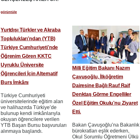
görüntüle
Yurtdışı Türkler ve Akraba
Toplulukları’ndan (YTB)
Türkiye Cumhuriyeti’nde
Öğrenim Gören KKTC
Uyruklu Üniversite
Milli Eğitim Bakanı Nazım
Öğrencileri İçin Alternatif
Çavuşoğlu, İlköğretim
Burs İmkânı
Dairesine Bağlı Rauf Raif
Denktaş Görme Engelliler
Türkiye Cumhuriyeti
üniversitelerinde eğitim alan
Özel Eğitim Okulu’nu Ziyaret
ve halihazırda Türkiye’de
Etti.
bulunup kendi imkânlarıyla
okuyan öğrencilere verilen
Bakan Çavuşoğlu’na Bakanlık
YTB Başarı Bursu başvuruları
bürokratları eşlik ederken,
alınmaya başlandı.
Okul Sorumlu Öğretmeni Ülkü