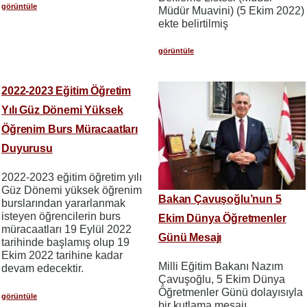
görüntüle
Müdür Muavini) (5 Ekim 2022)
ekte belirtilmiş
görüntüle
2022-2023 Eğitim Öğretim
Yılı Güz Dönemi Yüksek
Öğrenim Burs Müracaatları
Duyurusu
2022-2023 eğitim öğretim yılı
Güz Dönemi yüksek öğrenim
Bakan Çavuşoğlu’nun 5
burslarından yararlanmak
isteyen öğrencilerin burs
Ekim Dünya Öğretmenler
müracaatları 19 Eylül 2022
Günü Mesajı
tarihinde başlamış olup 19
Ekim 2022 tarihine kadar
Milli Eğitim Bakanı Nazım
devam edecektir.
Çavuşoğlu, 5 Ekim Dünya
Öğretmenler Günü dolayısıyla
görüntüle
bir kutlama mesajı