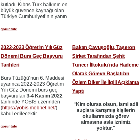
kutladı, Kıbrıs Türk halkının en
büyük güvence kaynağı olan
Türkiye Cumhuriyeti’nin yanın
görüntüle
2022-2023 Öğretim Yılı Güz
Bakan Çavuşoğlu, Taşeron
Dönemi Burs Geç Başvuru
Şirket Tarafından Şehit
Tarihleri
Tuncer İlkokulu’nda Hademe
Olarak Göreve Başlatılan
Burs Tüzüğü’nün 6. Maddesi
Özlem Diker İle İlgili Açıklama
uyarınca 2022-2023 Öğretim
Yılı Güz Dönemi burs geç
Yaptı
başvuruları
3-4 Kasım 2022
tarihinde YÖBİS üzerinden
“Kim olursa olsun, ismi adli
(
https://yobis.mebnet.net/
)
suçlara karışmış kişilerin
kabul edilecektir.
okullarımızda görev
almasına asla iznimiz
görüntüle
yoktur.”