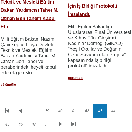
Teknik ve Mesleki Eğitim
İçin İş Birliği Protokolü
Bakan Yardımcısı Taher M.
İmzalandı.
Otman Ben Taher’i Kabul
Etti.
Milli Eğitim Bakanlığı,
Uluslararası Final Üniversitesi
ve Kıbrıs Türk Girişimci
Milli Eğitim Bakanı Nazım
Kadınlar Derneği (GİKAD)
Çavuşoğlu, Libya Devleti
“Yeşil Okullar ve Doğanın
Teknik ve Mesleki Eğitim
Genç Savunucuları Projesi”
Bakan Yardımcısı Taher M.
kapsamında iş birliği
Otman Ben Taher ve
protokolü imzaladı.
beraberindeki heyeti kabul
ederek görüştü.
görüntüle
görüntüle
…
39
40
41
42
43
44
Sayfalama
İlk
Önceki
Sayfa
Sayfa
Sayfa
Sayfa
Sayfa
Sayfa
sayfa
sayfa
45
46
47
…
Sayfa
Sayfa
Sayfa
Sonraki
Son
sayfa
sayfa