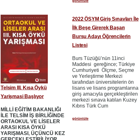
görüntüle
2022 ÖSYM Giriş Sınavları İle
İlk Beşe Girerek Başarı
Bursu Adayı Öğrencilerin
Listesi
Burs Tüzüğü’nün 11inci
Maddesi gereğince; Türkiye
Cumhuriyeti Ölçme, Seçme
ve Yerleştirme Merkezi
tarafından üniversitelerin ön
Telsim III. Kısa Öykü
lisans ve lisans programlarına
giriş amacıyla gerçekleştirilen
Yarişmasi Başlıyor
merkezi sınava katılan Kuzey
Kıbrıs Türk Cum
MİLLİ EĞİTİM BAKANLIĞI
İLE TELSİM İŞ BİRLİĞİNDE
görüntüle
ORTAOKUL VE LİSELER
ARASI KISA ÖYKÜ
YARIŞMASI, ÜÇÜNCÜ KEZ
GERÇEKLEŞTİRİLİYOR.