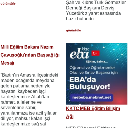
Şah ve Kıbrıs Türk Görmezler
görüntüle
Derneği Başkanı Derviş
Yücetürk ziyaret esnasında
hazır bulundu.
görüntüle
Milli Eğitim Bakanı Nazım
Çavuşoğlu’ndan Başsağlığı
Mesajı
“Bartın’ın Amasra ilçesindeki
maden ocağında meydana
gelen patlama nedeniyle
hayatını kaybeden işçi
kardeşlerimize Allah’tan
rahmet, ailelerine ve
sevenlerine sabır,
KKTC MEB Eğitim Bilişim
yaralılarımıza ise acil şifalar
Ağı
diliyor, mahsur kalan işçi
kardeşlerimize sağ sal