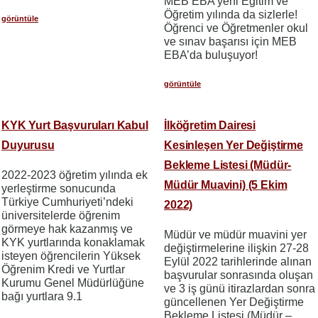
MEB EBA yeni Eğitim ve
Öğretim yılında da sizlerle!
görüntüle
Öğrenci ve Öğretmenler okul
ve sınav başarısı için MEB
EBA’da buluşuyor!
görüntüle
KYK Yurt Başvuruları Kabul
İlköğretim Dairesi
Duyurusu
Kesinleşen Yer Değiştirme
Bekleme Listesi (Müdür-
2022-2023 öğretim yılında ek
Müdür Muavini) (5 Ekim
yerleştirme sonucunda
Türkiye Cumhuriyeti’ndeki
2022)
üniversitelerde öğrenim
görmeye hak kazanmış ve
Müdür ve müdür muavini yer
KYK yurtlarında konaklamak
değiştirmelerine ilişkin 27-28
isteyen öğrencilerin Yüksek
Eylül 2022 tarihlerinde alınan
Öğrenim Kredi ve Yurtlar
başvurular sonrasında oluşan
Kurumu Genel Müdürlüğüne
ve 3 iş günü itirazlardan sonra
bağı yurtlara 9.1
güncellenen Yer Değiştirme
Bekleme Listesi (Müdür –