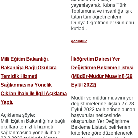
yayımlayarak, Kıbrıs Türk
Toplumuna ve insanlığa ışık
tutan tüm öğretmenlerin
Dünya Öğretmenler Günü’nü
kutladı.
görüntüle
Milli Eğitim Bakanlığı,
İlköğretim Dairesi Yer
Bakanlığa Bağlı Okullara
Değiştirme Bekleme Listesi
Temizlik Hizmeti
(Müdür-Müdür Muavini) (29
Sağlanmasına Yönelik
Eylül 2022)
Çıkılan İhale ile İlgili Açıklama
Müdür ve müdür muavini yer
Yaptı.
değiştirmelerine ilişkin 27-28
Eylül 2022 tarihlerinde alınan
Açıklama şöyle;
başvurular neticesinde
Milli Eğitim Bakanlığı’na bağlı
oluşturulan Yer Değiştirme
okullara temizlik hizmeti
Bekleme Listesi, belirlenen
sağlanmasına yönelik ihale,
kriterlere göre düzenlenerek