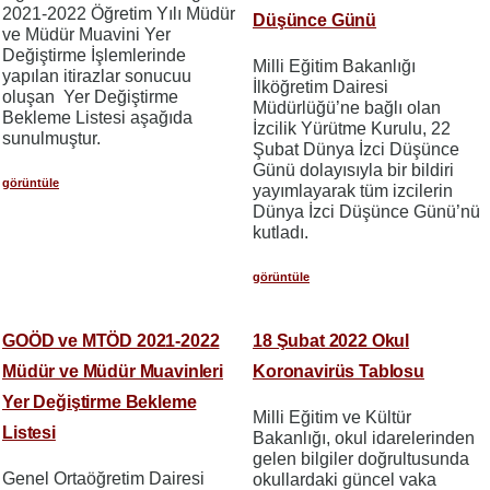
2021-2022 Öğretim Yılı Müdür
Düşünce Günü
ve Müdür Muavini Yer
Değiştirme İşlemlerinde
Milli Eğitim Bakanlığı
yapılan itirazlar sonucuu
İlköğretim Dairesi
oluşan Yer Değiştirme
Müdürlüğü’ne bağlı olan
Bekleme Listesi aşağıda
İzcilik Yürütme Kurulu, 22
sunulmuştur.
Şubat Dünya İzci Düşünce
Günü dolayısıyla bir bildiri
görüntüle
yayımlayarak tüm izcilerin
Dünya İzci Düşünce Günü’nü
kutladı.
görüntüle
GOÖD ve MTÖD 2021-2022
18 Şubat 2022 Okul
Müdür ve Müdür Muavinleri
Koronavirüs Tablosu
Yer Değiştirme Bekleme
Milli Eğitim ve Kültür
Listesi
Bakanlığı, okul idarelerinden
gelen bilgiler doğrultusunda
Genel Ortaöğretim Dairesi
okullardaki güncel vaka