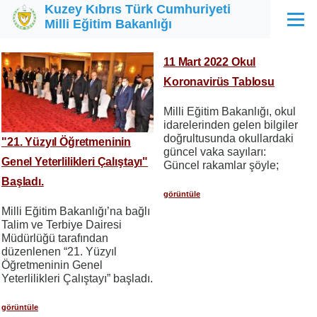
Kuzey Kıbrıs Türk Cumhuriyeti
Ana içeriğe atla
Milli Eğitim Bakanlığı
Menü
11 Mart 2022 Okul
Koronavirüs Tablosu
Milli Eğitim Bakanlığı, okul
idarelerinden gelen bilgiler
doğrultusunda okullardaki
"21. Yüzyıl Öğretmeninin
güncel vaka sayıları:
Genel Yeterlilikleri Çalıştayı"
Güncel rakamlar şöyle;
Başladı.
görüntüle
Milli Eğitim Bakanlığı’na bağlı
Talim ve Terbiye Dairesi
Müdürlüğü tarafından
düzenlenen “21. Yüzyıl
Öğretmeninin Genel
Yeterlilikleri Çalıştayı” başladı.
görüntüle