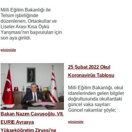
Milli Eğitim Bakanlığı ile
Telsim işbirliğinde
düzenlenen, Ortaokullar ve
Liseler Arası Kısa Öykü
Yarışması’nın başvuruları için
son aya girildi.
görüntüle
25 Şubat 2022 Okul
Koronavirüs Tablosu
Milli Eğitim Bakanlığı, okul
idarelerinden gelen bilgiler
doğrultusunda okullardaki
güncel vaka sayıları:
Güncel rakamlar şöyle;
Bakan Nazım Çavuşoğlu, VII.
EURIE Avrasya
görüntüle
Yükseköğretim Zirvesi’ne