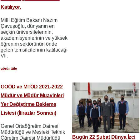
Katılıyor.
Milli Eğitim Bakanı Nazım
Çavuşoğlu, dünyanın en
seçkin üniversitelerinin,
akademisyenlerinin ve yüksek
öğrenim sektörünün önde
gelen temsilcilerinin katılacağı
VII.
görüntüle
GOÖD ve MTÖD 2021-2022
Müdür ve Müdür Muavinleri
Yer Değiştirme Bekleme
Listesi (İtirazlar Sonrası)
Genel Ortaöğretim Dairesi
Müdürlüğü ve Mesleki Teknik
Bugün 22 Şubat Dünya İzci
Öğretim Dairesi Müdürlüğü