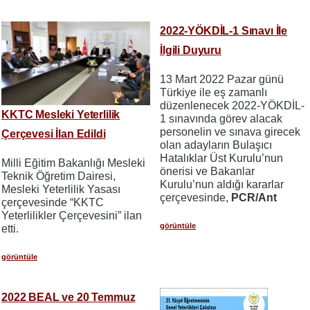
2022-YÖKDİL-1 Sınavı İle
İlgili Duyuru
13 Mart 2022 Pazar günü
Türkiye ile eş zamanlı
düzenlenecek 2022-YÖKDİL-
KKTC Mesleki Yeterlilik
1 sınavında görev alacak
personelin ve sınava girecek
Çerçevesi İlan Edildi
olan adayların Bulaşıcı
Hatalıklar Üst Kurulu’nun
Milli Eğitim Bakanlığı Mesleki
önerisi ve Bakanlar
Teknik Öğretim Dairesi,
Kurulu’nun aldığı kararlar
Mesleki Yeterlilik Yasası
çerçevesinde,
PCR/Ant
çerçevesinde “KKTC
Yeterlilikler Çerçevesini” ilan
görüntüle
etti.
görüntüle
2022 BEAL ve 20 Temmuz