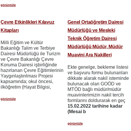
görüntüle
Çevre Etkinlikleri Kılavuz
Genel Ortaöğretim Dairesi
Kitapları
Müdürlüğü ve Mesleki
Teknik Öğretim Dairesi
Milli Eğitim ve Kültür
Müdürlüğü Müdür, Müdür
Bakanlığı Talim ve Terbiye
Dairesi Müdürlüğü ile Turizm
Muavini Ara Nakilleri
ve Çevre Bakanlığı Çevre
Koruma Dairesi işbirliğinde
Ekte genelge, bekleme listesi
hazırlanan Çevre Eğitimlerinin
ve başvuru formu bulunanları
Yaygınlaştırılması Projesi
dikkate alarak nakil isteminde
kapsamında; okul öncesi,
bulunacak olan GOÖD ve
ilköğretim (Hayat Bilgisi,
MTÖD bağlı müdür/müdür
muavinlerimizin nakil tercih
görüntüle
formlarını doldurarak en geç
15.02.2022 tarihine kadar
(Mesai b
görüntüle