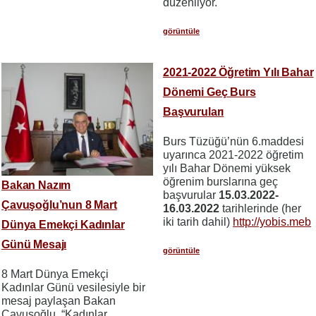
düzenliyor.
görüntüle
2021-2022 Öğretim Yılı Bahar
Dönemi Geç Burs
Başvuruları
Burs Tüzüğü’nün 6.maddesi
uyarınca 2021-2022 öğretim
yılı Bahar Dönemi yüksek
öğrenim burslarına geç
Bakan Nazım
başvurular
15.03.2022-
Çavuşoğlu’nun 8 Mart
16.03.2022
tarihlerinde (her
iki tarih dahil)
http://yobis.meb
Dünya Emekçi Kadınlar
Günü Mesajı
görüntüle
8 Mart Dünya Emekçi
Kadınlar Günü vesilesiyle bir
mesaj paylaşan Bakan
Çavuşoğlu, “Kadınlar,