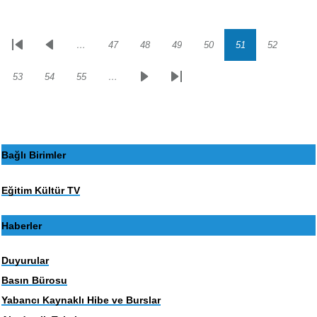
…
47
48
49
50
51
52
Sayfalama
İlk
Önceki
Sayfa
Sayfa
Sayfa
Sayfa
Sayfa
Sayfa
sayfa
sayfa
53
54
55
…
Sayfa
Sayfa
Sayfa
Sonraki
Son
sayfa
sayfa
Bağlı Birimler
Eğitim Kültür TV
Haberler
Duyurular
Basın Bürosu
Yabancı Kaynaklı Hibe ve Burslar