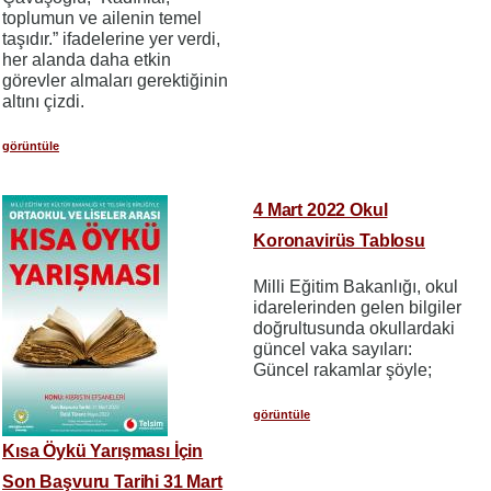
toplumun ve ailenin temel
taşıdır.” ifadelerine yer verdi,
her alanda daha etkin
görevler almaları gerektiğinin
altını çizdi.
görüntüle
4 Mart 2022 Okul
Koronavirüs Tablosu
Milli Eğitim Bakanlığı, okul
idarelerinden gelen bilgiler
doğrultusunda okullardaki
güncel vaka sayıları:
Güncel rakamlar şöyle;
görüntüle
Kısa Öykü Yarışması İçin
Son Başvuru Tarihi 31 Mart