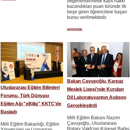
değerlendirmede kayıt hakkı
kazandıkları puan türünde ilk
beşe giren öğrencilere başarı
bursu verilmektedir.
görüntüle
Bakan Çavuşoğlu, Karpaz
Uluslararası Eğitim Bilimleri
Meslek Lisesi'nde Kurulan
Forumu, Türk Dünyası
Dil Laboratuvarının Açılışını
Eğitim Ağı "eBilig" KKTC'de
Gerçekleştirdi
Başladı
Milli Eğitim Bakanı Nazım
Çavuşoğlu, Uluslararası
Milli Eğitim Bakanlığı, Eğitim
Rotary Vakfı'nın Küresel Bağış
Yöneticileri ve Uzmanları