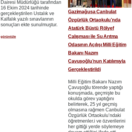
Dairesi Müdürlüğü tarafından
16 Ekim 2024 tarihinde
Gazimağusa Canbulat
gerçekleştirilen Ustalık ve
Kalfalık yazılı sınavlarının
Özgürlük Ortaokulu’nda
sonuçları ekte sunulmuştur.
Atatürk Büstü Rölyef
Çalışması ile Su Arıtma
görüntüle
Odasının Açılışı Milli Eğitim
Bakanı Nazım
Çavuşoğlu’nun Katılımıyla
Gerçekleştirildi
Milli Eğitim Bakanı Nazım
Çavuşoğlu törende yaptığı
konuşmada, geçmişte bu
okulda görev yaptığını
belirterek, 25 yıl geçmiş
olmasına rağmen Canbulat
Özgürlük Ortaokulu’ndaki
öğretmenler.i ve özverilerini
her gittiği yerde söylemeye