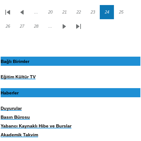
…
20
21
22
23
24
25
Sayfalama
İlk
Önceki
Sayfa
Sayfa
Sayfa
Sayfa
Sayfa
Sayfa
sayfa
sayfa
26
27
28
…
Sayfa
Sayfa
Sayfa
Sonraki
Son
sayfa
sayfa
Bağlı Birimler
Eğitim Kültür TV
Haberler
Duyurular
Basın Bürosu
Yabancı Kaynaklı Hibe ve Burslar
Akademik Takvim