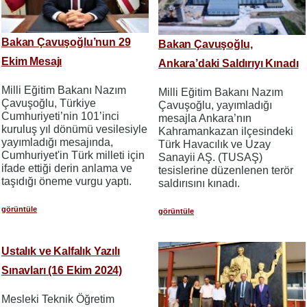
Bakan Çavuşoğlu’nun 29
Bakan Çavuşoğlu,
Ekim Mesajı
Ankara’daki Saldırıyı Kınadı
Milli Eğitim Bakanı Nazım
Milli Eğitim Bakanı Nazım
Çavuşoğlu, Türkiye
Çavuşoğlu, yayımladığı
Cumhuriyeti’nin 101’inci
mesajla Ankara’nın
kuruluş yıl dönümü vesilesiyle
Kahramankazan ilçesindeki
yayımladığı mesajında,
Türk Havacılık ve Uzay
Cumhuriyet'in Türk milleti için
Sanayii AŞ. (TUSAŞ)
ifade ettiği derin anlama ve
tesislerine düzenlenen terör
taşıdığı öneme vurgu yaptı.
saldırısını kınadı.
görüntüle
görüntüle
Ustalık ve Kalfalık Yazılı
Sınavları (16 Ekim 2024)
Mesleki Teknik Öğretim