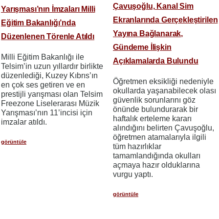
Çavuşoğlu, Kanal Sim
Yarışması’nın İmzaları Milli
Ekranlarında Gerçekleştirilen
Eğitim Bakanlığı’nda
Yayına Bağlanarak,
Düzenlenen Törenle Atıldı
Gündeme İlişkin
Milli Eğitim Bakanlığı ile
Açıklamalarda Bulundu
Telsim’in uzun yıllardır birlikte
düzenlediği, Kuzey Kıbrıs’ın
Öğretmen eksikliği nedeniyle
en çok ses getiren ve en
okullarda yaşanabilecek olası
prestijli yarışması olan Telsim
güvenlik sorunlarını göz
Freezone Liselerarası Müzik
önünde bulundurarak bir
Yarışması’nın 11’incisi için
haftalık erteleme kararı
imzalar atıldı.
alındığını belirten Çavuşoğlu,
öğretmen atamalarıyla ilgili
görüntüle
tüm hazırlıklar
tamamlandığında okulları
açmaya hazır olduklarına
vurgu yaptı.
görüntüle