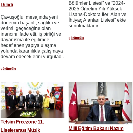
Bölümler Listesi” ve “2024-
Diledi
2025 Öğretim Yılı Yüksek
Lisans-Doktora İleri Alan ve
Çavuşoğlu, mesajında yeni
İhtiyaç Alanları Listesi” ekte
dönemin başarılı, sağlıklı ve
sunulmaktadır.
verimli geçeceğine olan
inancını ifade etti, iş birliği ve
görüntüle
dayanışma ile eğitimde
hedeflenen yapıya ulaşma
yolunda kararlılıkla çalışmaya
devam edeceklerini vurguladı.
görüntüle
Telsim Freezone 11.
Milli Eğitim Bakanı Nazım
Liselerarası Müzik