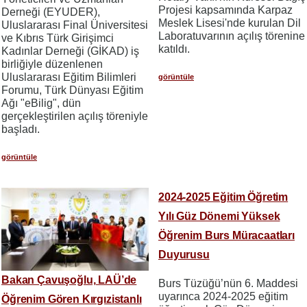
Projesi kapsamında Karpaz
Derneği (EYUDER),
Meslek Lisesi'nde kurulan Dil
Uluslararası Final Üniversitesi
Laboratuvarının açılış törenine
ve Kıbrıs Türk Girişimci
katıldı.
Kadınlar Derneği (GİKAD) iş
birliğiyle düzenlenen
Uluslararası Eğitim Bilimleri
görüntüle
Forumu, Türk Dünyası Eğitim
Ağı "eBilig", dün
gerçekleştirilen açılış töreniyle
başladı.
görüntüle
2024-2025 Eğitim Öğretim
Yılı Güz Dönemi Yüksek
Öğrenim Burs Müracaatları
Duyurusu
Bakan Çavuşoğlu, LAÜ’de
Burs Tüzüğü’nün 6. Maddesi
uyarınca 2024-2025 eğitim
Öğrenim Gören Kırgızistanlı