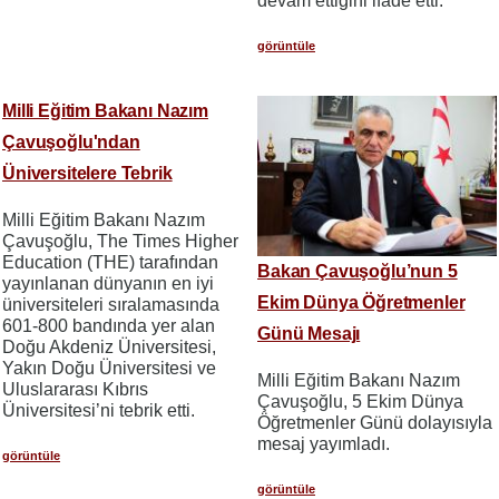
devam ettiğini ifade etti.
görüntüle
Milli Eğitim Bakanı Nazım
Çavuşoğlu'ndan
Üniversitelere Tebrik
Milli Eğitim Bakanı Nazım
Çavuşoğlu, The Times Higher
Education (THE) tarafından
Bakan Çavuşoğlu’nun 5
yayınlanan dünyanın en iyi
Ekim Dünya Öğretmenler
üniversiteleri sıralamasında
601-800 bandında yer alan
Günü Mesajı
Doğu Akdeniz Üniversitesi,
Yakın Doğu Üniversitesi ve
Milli Eğitim Bakanı Nazım
Uluslararası Kıbrıs
Çavuşoğlu, 5 Ekim Dünya
Üniversitesi’ni tebrik etti.
Öğretmenler Günü dolayısıyla
mesaj yayımladı.
görüntüle
görüntüle