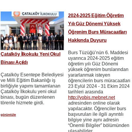
2024-2025 Eğitim Öğretim
Yılı Güz Dönemi Yüksek
Öğrenim Burs Müracaatları
Hakkında Duyuru
Burs Tüzüğü’nün 6. Maddesi
Çatalköy İlkokulu Yeni Okul
uyarınca 2024-2025 eğitim
Binası Açıldı
öğretim yılı Güz Dönemi
yüksek öğrenim burslarından
Çatalköy Esentepe Belediyesi
yararlanmak isteyen
ve Milli Eğitim Bakanlığı iş
öğrencilerin burs müracaatları
birliğiyle yapımı tamamlanan
23 Eylül 2024 - 31 Ekim 2024
Çatalköy İlkokulu yeni okul
tarihleri arasında
binası, bugün düzenlenen
http://yobis.mebnet.net
törenle hizmete girdi.
adresinden online olarak
yapılacaktır. Öğrenciler burs
başvuruları ile ilgili ayrıntılı
görüntüle
bilgiye yine aynı adresin
“Önemli Bilgiler” bölümünden
ulaşabilirler.