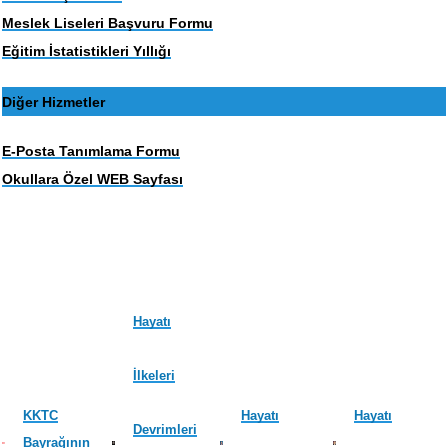
Meslek Liseleri Başvuru Formu
Eğitim İstatistikleri Yıllığı
Diğer Hizmetler
E-Posta Tanımlama Formu
Okullara Özel WEB Sayfası
Hayatı
İlkeleri
KKTC
Hayatı
Hayatı
Devrimleri
Bayrağının