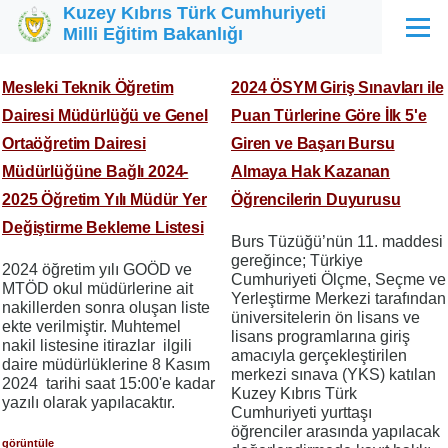
Kuzey Kıbrıs Türk Cumhuriyeti
Ana içeriğe atla
Milli Eğitim Bakanlığı
Menü
Mesleki Teknik Öğretim
2024 ÖSYM Giriş Sınavları ile
Dairesi Müdürlüğü ve Genel
Puan Türlerine Göre İlk 5'e
Ortaöğretim Dairesi
Giren ve Başarı Bursu
Müdürlüğüne Bağlı 2024-
Almaya Hak Kazanan
2025 Öğretim Yılı Müdür Yer
Öğrencilerin Duyurusu
Değiştirme Bekleme Listesi
Burs Tüzüğü’nün 11. maddesi
gereğince; Türkiye
2024 öğretim yılı GOÖD ve
Cumhuriyeti Ölçme, Seçme ve
MTÖD okul müdürlerine ait
Yerleştirme Merkezi tarafından
nakillerden sonra oluşan liste
üniversitelerin ön lisans ve
ekte verilmiştir. Muhtemel
lisans programlarına giriş
nakil listesine itirazlar ilgili
amacıyla gerçekleştirilen
daire müdürlüklerine 8 Kasım
merkezi sınava (YKS) katılan
2024 tarihi saat 15:00'e kadar
Kuzey Kıbrıs Türk
yazılı olarak yapılacaktır.
Cumhuriyeti yurttaşı
öğrenciler arasında yapılacak
görüntüle