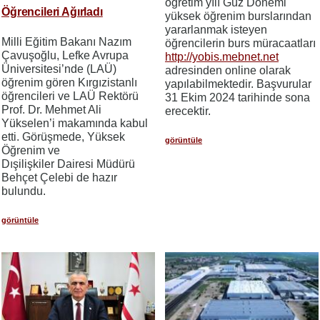
öğretim yılı Güz Dönemi
Öğrencileri Ağırladı
yüksek öğrenim burslarından
yararlanmak isteyen
Milli Eğitim Bakanı Nazım
öğrencilerin burs müracaatları
Çavuşoğlu, Lefke Avrupa
http://yobis.mebnet.net
Üniversitesi’nde (LAÜ)
adresinden online olarak
öğrenim gören Kırgızistanlı
yapılabilmektedir. Başvurular
öğrencileri ve LAÜ Rektörü
31 Ekim 2024 tarihinde sona
Prof. Dr. Mehmet Ali
erecektir.
Yükselen’i makamında kabul
etti. Görüşmede, Yüksek
görüntüle
Öğrenim ve
Dışilişkiler Dairesi Müdürü
Behçet Çelebi de hazır
bulundu.
görüntüle