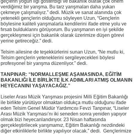
geçlerin yoğun ilgi gösterdiği ve bakanlık olarak çok önem
verdiğimiz bir yarışma. Bu tarz yarışmaları daha yukarı
çekmeye çalışmalıyız.” dedi. Müzik ve sanat alanında çok
yetenekli gençlerin olduğunu söyleyen Uzun, “Gençlerin
böylesine kaliteli yarışmalarla kendilerini ifade etme yolu ve
fırsatı bulduklarını görüyorum. Bu yarışmanın en iyi şekilde
gerçekleşmesi için bakanlık olarak üzerimize düşen görevi
yerine getireceğiz.” dedi.
Telsim ailesine de teşekkürlerini sunan Uzun, “Ne mutlu ki,
Telsim gençlerin yeteneklerini sergileyecekleri böylesi
profesyonel bir yarışma düzenliyor.” dedi.
TANPINAR: “NORMALLEŞME AŞAMASINDA, EĞİTİM
BAKANLIĞI İLE BİRLİKTE İLK ADIMLARI ATMIŞ OLMANIN
HEYECANINI YAŞAYACAĞIZ.”
Liseler Arası Müzik Yarışması projesini Milli Eğitim Bakanlığı
ile birlikte yürütüyor olmaktan oldukça mutlu olduğunu ifade
eden Telsim Genel Müdür Yardımcısı Fevzi Tanpınar, “Liseler
Arası Müzik Yarışması’nı iki seneden sonra yeniden yapıyor
olmak bizi heyecanlandırıyor. 23 Nisan haftasında
gerçekleştirilecek yarışmamız, Eğitim Bakanlığı nezdindeki
diğer etkinliklerle birlikte yapılıyor olacak.” dedi. Gençlerimize