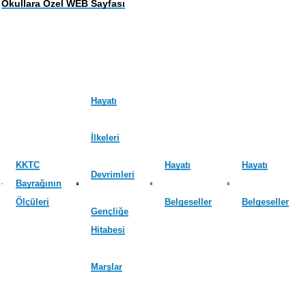
Okullara Özel WEB Sayfası
Hayatı
İlkeleri
KKTC
Hayatı
Hayatı
Devrimleri
Bayrağının
Ölçüleri
Belgeseller
Belgeseller
Gençliğe
Hitabesi
Marşlar