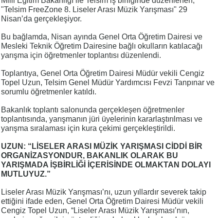
Milli Eğitim Bakanlığı ile Telsim iş birliğinde düzenlenen,
"Telsim FreeZone 8. Liseler Arası Müzik Yarışması" 29
Nisan’da gerçekleşiyor.
Bu bağlamda, Nisan ayında Genel Orta Öğretim Dairesi ve
Mesleki Teknik Öğretim Dairesine bağlı okulların katılacağı
yarışma için öğretmenler toplantısı düzenlendi.
Toplantıya, Genel Orta Öğretim Dairesi Müdür vekili Cengiz
Topel Uzun, Telsim Genel Müdür Yardımcısı Fevzi Tanpınar ve
sorumlu öğretmenler katıldı.
Bakanlık toplantı salonunda gerçekleşen öğretmenler
toplantısında, yarışmanın jüri üyelerinin kararlaştırılması ve
yarışma sıralaması için kura çekimi gerçekleştirildi.
UZUN: “LİSELER ARASI MÜZİK YARIŞMASI CİDDİ BİR
ORGANİZASYONDUR, BAKANLIK OLARAK BU
YARIŞMADA İŞBİRLİĞİ İÇERİSİNDE OLMAKTAN DOLAYI
MUTLUYUZ.”
Liseler Arası Müzik Yarışması’nı, uzun yıllardır severek takip
ettiğini ifade eden, Genel Orta Öğretim Dairesi Müdür vekili
Cengiz Topel Uzun, “Liseler Arası Müzik Yarışması’nın,