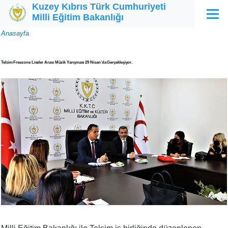
Kuzey Kıbrıs Türk Cumhuriyeti
Ana içeriğe atla
Milli Eğitim Bakanlığı
Menü
Sayfa
Anasayfa
yolu
Telsim Freezone Liseler Arası Müzik Yarışması 29 Nisan’da Gerçekleşiyor.