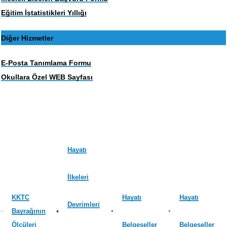
Eğitim İstatistikleri Yıllığı
Diğer Hizmetler
E-Posta Tanımlama Formu
Okullara Özel WEB Sayfası
Hayatı
İlkeleri
KKTC
Hayatı
Hayatı
Devrimleri
Bayrağının
Ölçüleri
Belgeseller
Belgeseller