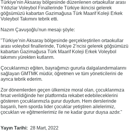
Türkiye'nin Aksaray bölgesinde düzenlenen ortaokullar arası
Yıldızlar Voleybol Finallerinde Türkiye ikincisi gelerek
göğsümüzü kabartan Gazimağusa Türk Maarif Koleji Erkek
Voleybol Takımını tebrik etti.
Nazım Çavuşoğlu'nun mesajı şöyle:
"Türkiye’nin Aksaray bölgesinde gerçekleştirilen ortaokullar
arası voleybol finallerinde, Türkiye 2’ncisi gelerek göğsümüzü
kabartan Gazimağusa Türk Maarif Koleji Erkek Voleybol
takımını yürekten kutlarım.
Çocuklarımızı eğiten, bayrağımızı gururla dalgalandırmalarını
sağlayan GMTMK müdür, öğretmen ve tüm yöneticilerini de
ayrıca tebrik ederim.
Zor dönemlerden geçen ülkemize moral olan, çocuklarımıza
fırsat verildiğinde her platformda rekabet edebileceklerini
gösteren çocuklarımızla gurur duydum. Hem derslerinde
başarılı, hem sporda lider çocuklar yetiştiren ailelerimiz,
çocukları ve eğitmenlerimiz ile ne kadar gurur duysa azdır."
Yayın Tarihi
28 Mart, 2022