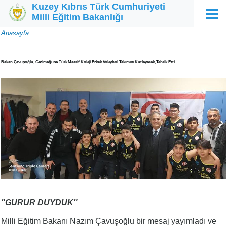
Kuzey Kıbrıs Türk Cumhuriyeti
Ana içeriğe atla
Milli Eğitim Bakanlığı
Menü
Sayfa
Anasayfa
yolu
Bakan Çavuşoğlu, Gazimağusa Türk Maarif Koleji Erkek Voleybol Takımını Kutlayarak, Tebrik Etti.
"GURUR DUYDUK"
Milli Eğitim Bakanı Nazım Çavuşoğlu bir mesaj yayımladı ve