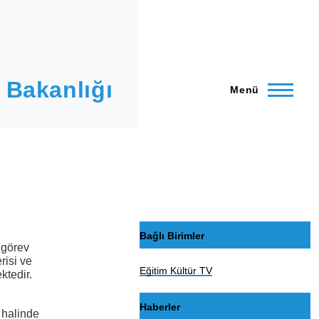
 Bakanlığı
Menü
Bağlı Birimler
 görev
risi ve
Eğitim Kültür TV
ktedir.
Haberler
 halinde