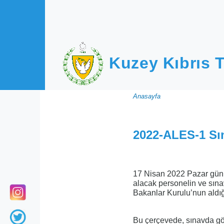
Ana içeriğe atla
Kuzey Kıbrıs T
Sayfa
Anasayfa
yolu
2022-ALES-1 Sına
17 Nisan 2022 Pazar gün
alacak personelin ve sına
Bakanlar Kurulu’nun aldığ
Bu çerçevede, sınavda gör