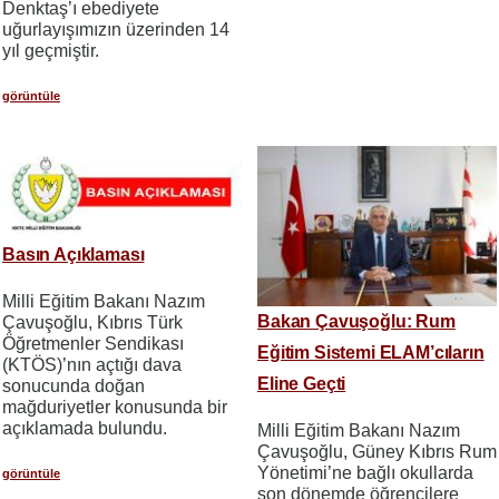
Denktaş’ı ebediyete
uğurlayışımızın üzerinden 14
yıl geçmiştir.
görüntüle
Basın Açıklaması
Milli Eğitim Bakanı Nazım
Bakan Çavuşoğlu: Rum
Çavuşoğlu, Kıbrıs Türk
Öğretmenler Sendikası
Eğitim Sistemi ELAM’cıların
(KTÖS)’nın açtığı dava
Eline Geçti
sonucunda doğan
mağduriyetler konusunda bir
açıklamada bulundu.
Milli Eğitim Bakanı Nazım
Çavuşoğlu, Güney Kıbrıs Rum
Yönetimi’ne bağlı okullarda
görüntüle
son dönemde öğrencilere