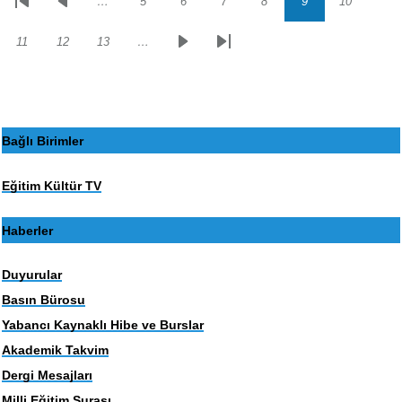
…
5
6
7
8
9
10
Sayfalama
İlk
Önceki
Sayfa
Sayfa
Sayfa
Sayfa
Sayfa
Sayfa
sayfa
sayfa
11
12
13
…
Sayfa
Sayfa
Sayfa
Sonraki
Son
sayfa
sayfa
Bağlı Birimler
Eğitim Kültür TV
Haberler
Duyurular
Basın Bürosu
Yabancı Kaynaklı Hibe ve Burslar
Akademik Takvim
Dergi Mesajları
Milli Eğitim Şurası