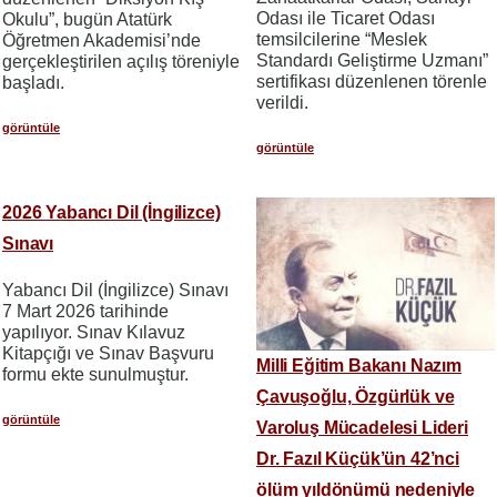
Odası ile Ticaret Odası
Okulu”, bugün Atatürk
temsilcilerine “Meslek
Öğretmen Akademisi’nde
Standardı Geliştirme Uzmanı”
gerçekleştirilen açılış töreniyle
sertifikası düzenlenen törenle
başladı.
verildi.
görüntüle
görüntüle
2026 Yabancı Dil (İngilizce)
Sınavı
Yabancı Dil (İngilizce) Sınavı
7 Mart 2026 tarihinde
yapılıyor. Sınav Kılavuz
Kitapçığı ve Sınav Başvuru
Milli Eğitim Bakanı Nazım
formu ekte sunulmuştur.
Çavuşoğlu, Özgürlük ve
görüntüle
Varoluş Mücadelesi Lideri
Dr. Fazıl Küçük’ün 42’nci
ölüm yıldönümü nedeniyle