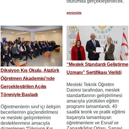
oturumda gerçekleştirilecek.
görüntüle
“Meslek Standardı Geliştirme
Diksiyon Kış Okulu, Atatürk
Uzmanı” Sertifikası Verildi
Öğretmen Akademisi’nde
Mesleki Teknik Öğretim
Gerçekleştirilen Açılış
Dairesi tarafından, meslek
Töreniyle Başladı
standartlarının geliştirilmesi
amacıyla yürütülen eğitim
programı tamamlandı. 40
Öğretmenlerin sınıf içi iletişim
saatlik teorik ve pratik eğitimi
becerilerinin güçlendirilmesi
başarıyla tamamlayan
ve mesleki gelişimlerinin
öğretmenlere ve Esnaf ve
desteklenmesi amacıyla
Zanaatkârlar Odası, Sanayi
düzenlenen “Diksiyon Kış