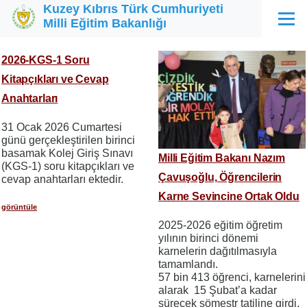
Kuzey Kıbrıs Türk Cumhuriyeti
Ana içeriğe atla
Milli Eğitim Bakanlığı
Menü
2026-KGS-1 Soru
Kitapçıkları ve Cevap
Anahtarları
31 Ocak 2026 Cumartesi
günü gerçekleştirilen birinci
basamak Kolej Giriş Sınavı
Milli Eğitim Bakanı Nazım
(KGS-1) soru kitapçıkları ve
Çavuşoğlu, Öğrencilerin
cevap anahtarları ektedir.
Karne Sevincine Ortak Oldu
görüntüle
2025-2026 eğitim öğretim
yılının birinci dönemi
karnelerin dağıtılmasıyla
tamamlandı.
57 bin 413 öğrenci, karnelerini
alarak 15 Şubat’a kadar
sürecek sömestr tatiline girdi.