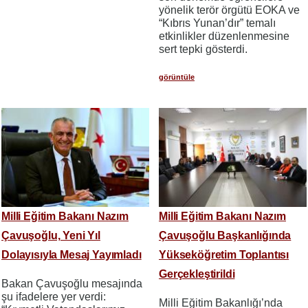
yönelik terör örgütü EOKA ve
“Kıbrıs Yunan’dır” temalı
etkinlikler düzenlenmesine
sert tepki gösterdi.
görüntüle
Milli Eğitim Bakanı Nazım
Milli Eğitim Bakanı Nazım
Çavuşoğlu, Yeni Yıl
Çavuşoğlu Başkanlığında
Dolayısıyla Mesaj Yayımladı
Yükseköğretim Toplantısı
Gerçekleştirildi
Bakan Çavuşoğlu mesajında
şu ifadelere yer verdi:
Milli Eğitim Bakanlığı’nda