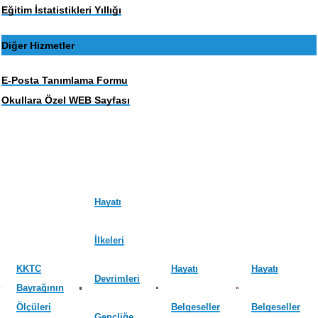
Eğitim İstatistikleri Yıllığı
Diğer Hizmetler
E-Posta Tanımlama Formu
Okullara Özel WEB Sayfası
Hayatı
İlkeleri
KKTC
Hayatı
Hayatı
Devrimleri
Bayrağının
Ölçüleri
Belgeseller
Belgeseller
Gençliğe