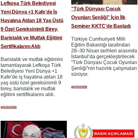
Lefkoşa Türk Belediyesi
“Türk Dünyası Çocuk
Yeni Dünya +1 Kafe’de İş
Oyunları Şenliği” İçin İlk
Hayatına Atılan 18 Yaş Üstü
Seminer KKTC’de Başladı
9 Özel Gereksinimli Birey,
Baristalık ve Mutfak Eğitimi
Türkiye Cumhuriyeti Milli
Eğitim Bakanlığı tarafından
Sertifikalarını Aldı
28–30 Nisan tarihleri arasında
İstanbul’da gerçekleştirilecek
Baristalık ve mutfak eğitimini
“Türk Dünyası Çocuk Oyunları
tamamlayarak Lefkoşa Türk
Şenliği”nin hazırlık çalışmaları
Belediyesi Yeni Dünya +1
sürüyor.
Kafe’de iş hayatına atılan 18
yaş üstü özel gereksinimli 9
görüntüle
birey, baristalık ve mutfak
eğitimi sertifikalarını aldı.
görüntüle