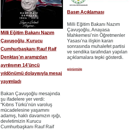
Basın Açıklaması
Milli Eğitim Bakanı Nazım
Çavuşoğlu, Anayasa
Milli Eğitim Bakanı Nazım
Mahkemesi’nin Öğretmenler
Yasası’na ilişkin kararı
Çavuşoğlu, Kurucu
sonrasında muhalefet partisi
Cumhurbaşkanı Rauf Raif
ve sendika tarafından yapılan
Denktaş’ın aramızdan
açıklamalara tepki gösterdi.
ayrılışının 14’üncü
görüntüle
yıldönümü dolayısıyla mesaj
yayımladı
Bakan Çavuşoğlu mesajında
şu ifadelere yer verdi:
“Kıbrıs Türkü’nün varoluş
mücadelesine yaşamını
adamış, haklı davamızın ışığı,
devletimizin Kurucu
Cumhurbaşkanı Rauf Raif