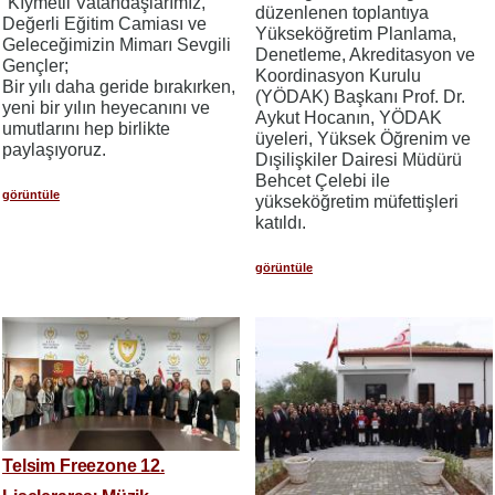
“Kıymetli Vatandaşlarımız,
düzenlenen toplantıya
Değerli Eğitim Camiası ve
Yükseköğretim Planlama,
Geleceğimizin Mimarı Sevgili
Denetleme, Akreditasyon ve
Gençler;
Koordinasyon Kurulu
Bir yılı daha geride bırakırken,
(YÖDAK) Başkanı Prof. Dr.
yeni bir yılın heyecanını ve
Aykut Hocanın, YÖDAK
umutlarını hep birlikte
üyeleri, Yüksek Öğrenim ve
paylaşıyoruz.
Dışilişkiler Dairesi Müdürü
Behcet Çelebi ile
görüntüle
yükseköğretim müfettişleri
katıldı.
görüntüle
Telsim Freezone 12.