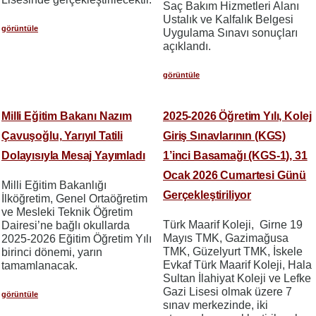
Saç Bakım Hizmetleri Alanı
Ustalık ve Kalfalık Belgesi
görüntüle
Uygulama Sınavı sonuçları
açıklandı.
görüntüle
Milli Eğitim Bakanı Nazım
2025-2026 Öğretim Yılı, Kolej
Çavuşoğlu, Yarıyıl Tatili
Giriş Sınavlarının (KGS)
Dolayısıyla Mesaj Yayımladı
1’inci Basamağı (KGS-1), 31
Ocak 2026 Cumartesi Günü
Milli Eğitim Bakanlığı
Gerçekleştiriliyor
İlköğretim, Genel Ortaöğretim
ve Mesleki Teknik Öğretim
Türk Maarif Koleji, Girne 19
Dairesi’ne bağlı okullarda
Mayıs TMK, Gazimağusa
2025-2026 Eğitim Öğretim Yılı
TMK, Güzelyurt TMK, İskele
birinci dönemi, yarın
Evkaf Türk Maarif Koleji, Hala
tamamlanacak.
Sultan İlahiyat Koleji ve Lefke
Gazi Lisesi olmak üzere 7
görüntüle
sınav merkezinde, iki