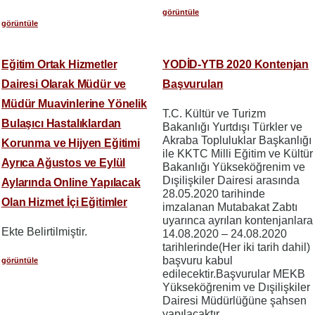
görüntüle
görüntüle
Eğitim Ortak Hizmetler
YODİD-YTB 2020 Kontenjan
Dairesi Olarak Müdür ve
Başvuruları
Müdür Muavinlerine Yönelik
T.C. Kültür ve Turizm
Bulaşıcı Hastalıklardan
Bakanlığı Yurtdışı Türkler ve
Akraba Topluluklar Başkanlığı
Korunma ve Hijyen Eğitimi
ile KKTC Milli Eğitim ve Kültür
Ayrıca Ağustos ve Eylül
Bakanlığı Yükseköğrenim ve
Dışilişkiler Dairesi arasında
Aylarında Online Yapılacak
28.05.2020 tarihinde
Olan Hizmet İçi Eğitimler
imzalanan Mutabakat Zabtı
uyarınca ayrılan kontenjanlara
Ekte Belirtilmiştir.
14.08.2020 – 24.08.2020
tarihlerinde(Her iki tarih dahil)
başvuru kabul
görüntüle
edilecektir.Başvurular MEKB
Yükseköğrenim ve Dışilişkiler
Dairesi Müdürlüğüne şahsen
yapılacaktır.