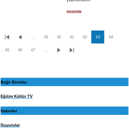
görüntüle
…
59
60
61
62
63
64
Sayfalama
İlk
Önceki
Sayfa
Sayfa
Sayfa
Sayfa
Sayfa
Sayfa
sayfa
sayfa
65
66
67
…
Sayfa
Sayfa
Sayfa
Sonraki
Son
sayfa
sayfa
Bağlı Birimler
Eğitim Kültür TV
Haberler
Duyurular