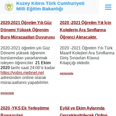
Kuzey Kıbrıs Türk Cumhuriyeti
Ana içeriğe atla
Milli Eğitim Bakanlığı
Menü
2020-2021 Öğretim Yılı Güz
2020 -2021 Öğretim Yılı İçin
Dönemi Yüksek Öğrenim
Kolejlerin Ara Sınıflarına
Burs Müracaatları Duyurusu
Öğrenci Alınacaktır.
2020-2021 öğretim yılı Güz
2020 -2021 Öğretim Yılı Türk
Dönemi yüksek öğrenim
Maarif Kolejleri Ara Sınıflarına
burslarından yararlanmak
Giriş Sınavları Klavuz
isteyen öğrenciler
21 Ekim
Kitapçığı ektedir.
2020
tarihi saat 24:00’e kadar
https://yobis.mebnet.net
görüntüle
adresinden online olarak
müracaatlarını yapabilirler.
görüntüle
2020 -YKS Ek Yerleştirme
Eylül ve Ekim Aylarında
Başvuruları
Gerçekleştirilecek Online