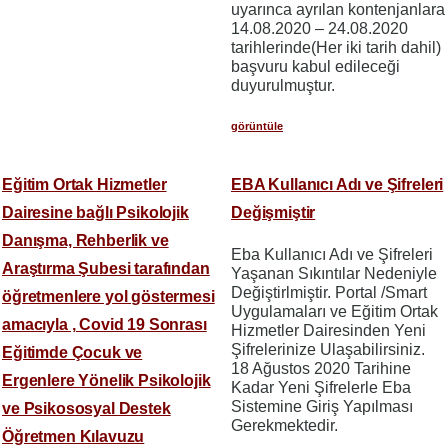
uyarınca ayrılan kontenjanlara
14.08.2020 – 24.08.2020
tarihlerinde(Her iki tarih dahil)
başvuru kabul edileceği
duyurulmuştur.
görüntüle
Eğitim Ortak Hizmetler
EBA Kullanıcı Adı ve Şifreleri
Dairesine bağlı Psikolojik
Değişmiştir
Danışma, Rehberlik ve
Eba Kullanıcı Adı ve Şifreleri
Araştırma Şubesi tarafından
Yaşanan Sıkıntılar Nedeniyle
Değiştirlmiştir. Portal /Smart
öğretmenlere yol göstermesi
Uygulamaları ve Eğitim Ortak
amacıyla , Covid 19 Sonrası
Hizmetler Dairesinden Yeni
Şifrelerinize Ulaşabilirsiniz.
Eğitimde Çocuk ve
18 Ağustos 2020 Tarihine
Ergenlere Yönelik Psikolojik
Kadar Yeni Şifrelerle Eba
Sistemine Giriş Yapılması
ve Psikososyal Destek
Gerekmektedir.
Öğretmen Kılavuzu