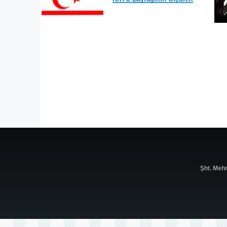
Şht. Meh