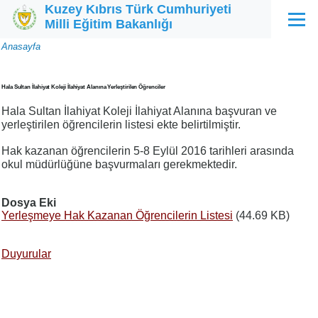
Kuzey Kıbrıs Türk Cumhuriyeti
Ana içeriğe atla
Milli Eğitim Bakanlığı
Menü
Sayfa
Anasayfa
yolu
Hala Sultan İlahiyat Koleji İlahiyat Alanına Yerleştirilen Öğrenciler
Hala Sultan İlahiyat Koleji İlahiyat Alanına başvuran ve
yerleştirilen öğrencilerin listesi ekte belirtilmiştir.
Hak kazanan öğrencilerin 5-8 Eylül 2016 tarihleri arasında
okul müdürlüğüne başvurmaları gerekmektedir.
Dosya Eki
Yerleşmeye Hak Kazanan Öğrencilerin Listesi
(44.69 KB)
Duyurular