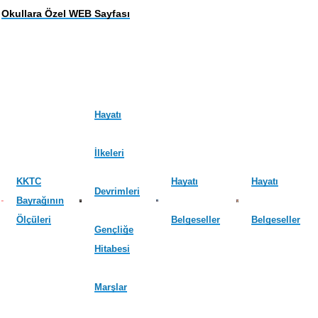
Okullara Özel WEB Sayfası
Hayatı
İlkeleri
KKTC
Hayatı
Hayatı
Devrimleri
Bayrağının
Ölçüleri
Belgeseller
Belgeseller
Gençliğe
Hitabesi
Marşlar