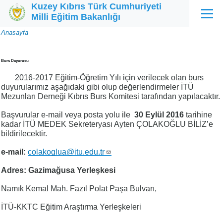
Kuzey Kıbrıs Türk Cumhuriyeti
Ana içeriğe atla
Milli Eğitim Bakanlığı
Menü
Sayfa
Anasayfa
yolu
Burs Duyurusu
2016-2017 Eğitim-Öğretim Yılı için verilecek olan burs
duyurularımız aşağıdaki gibi olup değerlendirmeler İTÜ
Mezunları Derneği Kıbrıs Burs Komitesi tarafından yapılacaktır.
Başvurular e-mail veya posta yolu ile
30 Eylül 2016
tarihine
kadar İTÜ MEDEK Sekreteryası Ayten ÇOLAKOĞLU BİLİZ’e
bildirilecektir.
e-mail:
colakoglua@itu.edu.tr
Adres: Gazimağusa Yerleşkesi
Namık Kemal Mah. Fazıl Polat Paşa Bulvarı,
İTÜ-KKTC Eğitim Araştırma Yerleşkeleri