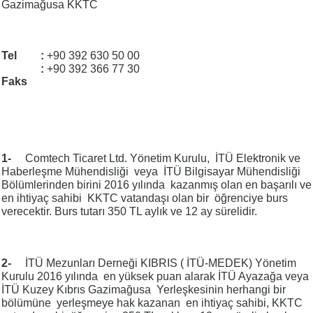
Gazimağusa KKTC
Tel
:
+90 392 630 50 00
:
+90 392 366 77 30
Faks
1-
Comtech Ticaret Ltd. Yönetim Kurulu, İTÜ Elektronik ve
Haberleşme Mühendisliği veya İTÜ Bilgisayar Mühendisliği
Bölümlerinden birini 2016 yılında kazanmış olan en başarılı ve
en ihtiyaç sahibi KKTC vatandaşı olan bir öğrenciye burs
verecektir. Burs tutarı 350 TL aylık ve 12 ay sürelidir.
2-
İTÜ Mezunları Derneği KIBRIS ( İTÜ-MEDEK) Yönetim
Kurulu 2016 yılında en yüksek puan alarak İTÜ Ayazağa veya
İTÜ Kuzey Kıbrıs Gazimağusa Yerleşkesinin herhangi bir
bölümüne yerleşmeye hak kazanan en ihtiyaç sahibi, KKTC