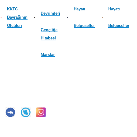
KKTC
Hayatı
Hayatı
Devrimleri
Bayrağının
Ölçüleri
Belgeseller
Belgeseller
Gençliğe
Hitabesi
Marşlar