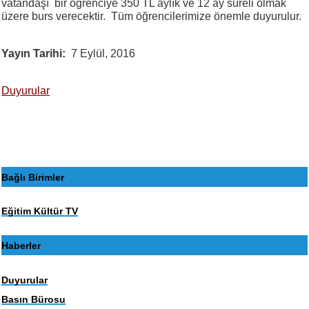
vatandaşı bir öğrenciye 350 TL aylık ve 12 ay süreli olmak
üzere burs verecektir. Tüm öğrencilerimize önemle duyurulur.
Yayın Tarihi
7 Eylül, 2016
Duyurular
Bağlı Birimler
Eğitim Kültür TV
Haberler
Duyurular
Basın Bürosu