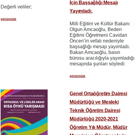
İçin Başsağlığı Mesajı
Değerli veliler;
Yayımladı.
görüntüle
Milli Eğitim ve Kültür Bakanı
Olgun Amcaoğlu, Beden
Eğitimi Öğretmeni Cavidan
Öncen’in vefatı nedeniyle
başsağlığı mesajı yayımladı.
Bakan Amcaoğlu, basın
bürosu aracılığıyla yayımladığı
mesajında şunları söyledi:
görüntüle
Genel Ortaöğretim Dairesi
Müdürlüğü ve Mesleki
Teknik Öğretim Dairesi
Müdürlüğü 2020-2021
Öğretim Yılı Müdür, Müdür