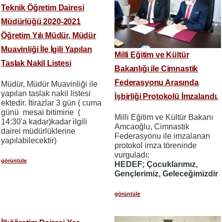
Teknik Öğretim Dairesi
Müdürlüğü 2020-2021
Öğretim Yılı Müdür, Müdür
Muavinliği İle İgili Yapılan
Milli Eğitim ve Kültür
Taslak Nakil Listesi
Bakanlığı ile Cimnastik
Federasyonu Arasında
Müdür, Müdür Muavinliği ile
yapılan taslak nakil listesi
İşbirliği Protokolü İmzalandı.
ektedir. İtirazlar 3 gün ( cuma
günü mesai bitimine (
Milli Eğitim ve Kültür Bakanı
14:30'a kadar)kadar ilgili
Amcaoğlu, Cimnastik
dairei müdürlüklerine
Federasyonu ile imzalanan
yapılabilecektir)
protokol imza töreninde
vurguladı;
görüntüle
HEDEF; Çocuklarımız,
Gençlerimiz, Geleceğimizdir
görüntüle