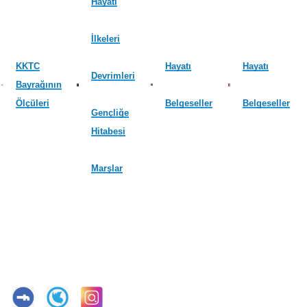
Hayatı
İlkeleri
KKTC
Hayatı
Hayatı
Devrimleri
Bayrağının
Ölçüleri
Belgeseller
Belgeseller
Gençliğe
Hitabesi
Marşlar