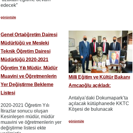
edecek”
görüntüle
Genel Ortaöğretim Dairesi
Müdürlüğü ve Mesleki
Teknik Öğretim Dairesi
Müdürlüğü 2020-2021
Öğretim Yılı Müdür, Müdür
Muavini ve Öğretmenlerin
Milli Eğitim ve Kültür Bakanı
Yer Değiştirme Bekleme
Amcaoğlu açıkladı:
Listesi
Antalya’daki Dokumapark’ta
açılacak kütüphanede KKTC
2020-2021 Öğretim Yılı
Köşesi de bulunacak
İtirazlar sonucu oluşan
Kesinleşen müdür, müdür
görüntüle
muavini ve öğretmenlerin yer
değiştirme listesi ekte