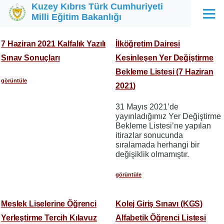
Kuzey Kıbrıs Türk Cumhuriyeti
Ana içeriğe atla
Milli Eğitim Bakanlığı
Menü
7 Haziran 2021 Kalfalık Yazılı
İlköğretim Dairesi
Sınav Sonuçları
Kesinleşen Yer Değiştirme
Bekleme Listesi (7 Haziran
görüntüle
2021)
31 Mayıs 2021’de
yayınladığımız Yer Değiştirme
Bekleme Listesi’ne yapılan
itirazlar sonucunda
sıralamada herhangi bir
değişiklik olmamıştır.
görüntüle
Meslek Liselerine Öğrenci
Kolej Giriş Sınavı (KGS)
Yerleştirme Tercih Kılavuz
Alfabetik Öğrenci Listesi