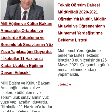
Teknik Öğretim Dairesi
Müdürlüğü 2020-2021
Öğretim Yılı Müdür, Müdür
Milli Eğitim ve Kültür Bakanı
Muavini ve Öğretmenlerin
Amcaoğlu, Ortaokul ve
Muhtemel Yerdeğiştirme
Liselerde Bütünleme ve
Bekleme Listesi
Sorumluluk Sınavlarının Yüz
Muhtemel Yerdeğiştirme
Yüze Yapılacağını Duyurdu.
bekleme Listesi ektedir.
“İlkokullar 11 Haziran’a
İtirazlar 3 gün içerisinde (26
Mayıs 2021 Çarşamba günü
Kadar Uzaktan Eğitime
mesai bitimine kadar)
Devam Edecek”
yapılmalıdır.
Milli Eğitim ve Kültür Bakanı
görüntüle
Amcaoğlu, ortaokul ve
liselerde bütünleme ve
sorumluluk sınavlarının yüz
yüze yapılacağını duyurdu.
“İlkokullar 11 Haziran’a kadar
uzaktan eğitime devam