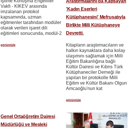
İşitme Konuşma Engelliler
Araştırmalarını da Kapsayan
Vakfı - KIKEV arasında
'Kadın Eserleri
imzalanan protokol
Kütüphanesini' Mefruşatıyla
kapsamında, uzman
eğitmenler tarafından modüler
Birlikte Milli Kütüphaneye
olarak verilen işaret dili
Devretti.
eğitimleri sonucunda, modül-2
Kitapların araştırmacıların ve
görüntüle
halkın kaynaklara daha kolay
ulaşımını sağlamak için Milli
Eğitim Bakanlığına bağlı
Kültür Dairesi ve Kıbrıs Türk
Kütüphaneciler Derneği ile
yapılan bir protokolle Milli
Eğitim ve Kültür Bakanı Olgun
Amcaoğlu'nun kat
görüntüle
Genel Ortaöğretim Dairesi
Müdürlüğü ve Mesleki