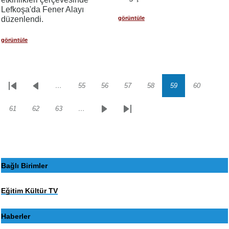
Lefkoşa'da Fener Alayı
görüntüle
düzenlendi.
görüntüle
…
55
56
57
58
59
60
Sayfalama
İlk
Önceki
Sayfa
Sayfa
Sayfa
Sayfa
Sayfa
Sayfa
sayfa
sayfa
61
62
63
…
Sayfa
Sayfa
Sayfa
Sonraki
Son
sayfa
sayfa
Bağlı Birimler
Eğitim Kültür TV
Haberler