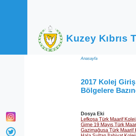
Ana içeriğe atla
Kuzey Kıbrıs T
Sayfa
Anasayfa
yolu
2017 Kolej Giri
Bölgelere Bazın
Dosya Eki
Lefkoşa Türk Maarif Kolej
Girne 19 Mayıs Türk Maari
Gazimağusa Türk Maarif K
Hala Sultan İlahiyat Kolej