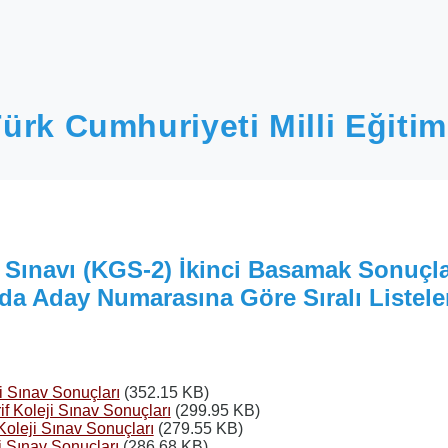
ürk Cumhuriyeti Milli Eğitim
ş Sınavı (KGS-2) İkinci Basamak Sonuçla
da Aday Numarasına Göre Sıralı Listele
i Sınav Sonuçları
(352.15 KB)
f Koleji Sınav Sonuçları
(299.95 KB)
oleji Sınav Sonuçları
(279.55 KB)
i Sınav Sonuçları
(286.68 KB)