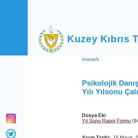
Ana içeriğe atla
Kuzey Kıbrıs T
Sayfa
Anasayfa
yolu
Psikolojik Danı
Yılı Yılsonu Ça
Dosya Eki
Yıl Sonu Rapor Formu
(9
Yayın Tarihi
15 Mayıs, 