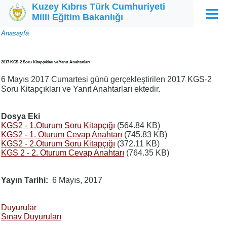
Kuzey Kıbrıs Türk Cumhuriyeti
Ana içeriğe atla
Milli Eğitim Bakanlığı
Menü
Sayfa
Anasayfa
yolu
2017 KGS-2 Soru Kitapçıkları ve Yanıt Anahtarları
6 Mayıs 2017 Cumartesi günü gerçekleştirilen 2017 KGS-2
Soru Kitapçıkları ve Yanıt Anahtarları ektedir.
Dosya Eki
KGS2 - 1.Oturum Soru Kitapçığı
(564.84 KB)
KGS2 - 1. Oturum Cevap Anahtarı
(745.83 KB)
KGS2 - 2.Oturum Soru Kitapçığı
(372.11 KB)
KGS 2 - 2. Oturum Cevap Anahtarı
(764.35 KB)
Yayın Tarihi
6 Mayıs, 2017
Duyurular
Sınav Duyuruları