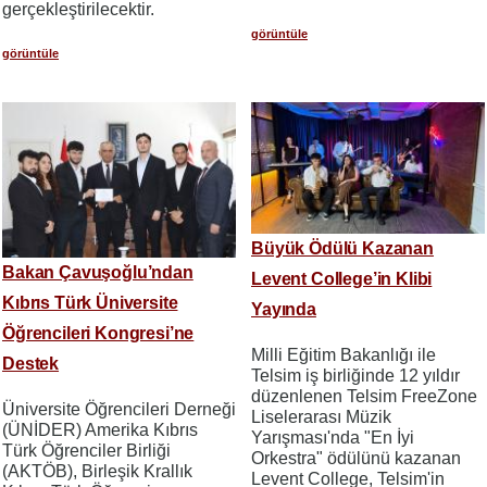
gerçekleştirilecektir.
görüntüle
görüntüle
Büyük Ödülü Kazanan
Bakan Çavuşoğlu’ndan
Levent College’in Klibi
Kıbrıs Türk Üniversite
Yayında
Öğrencileri Kongresi’ne
Milli Eğitim Bakanlığı ile
Destek
Telsim iş birliğinde 12 yıldır
düzenlenen Telsim FreeZone
Üniversite Öğrencileri Derneği
Liselerarası Müzik
(ÜNİDER) Amerika Kıbrıs
Yarışması'nda "En İyi
Türk Öğrenciler Birliği
Orkestra" ödülünü kazanan
(AKTÖB), Birleşik Krallık
Levent College, Telsim'in