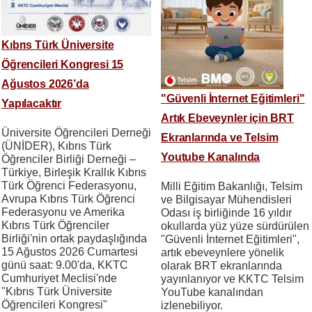
Kıbrıs Türk Üniversite
Öğrencileri Kongresi 15
Ağustos 2026’da
"Güvenli İnternet Eğitimleri"
Yapılacaktır
Artık Ebeveynler için BRT
Üniversite Öğrencileri Derneği
Ekranlarında ve Telsim
(ÜNİDER), Kıbrıs Türk
Youtube Kanalında
Öğrenciler Birliği Derneği –
Türkiye, Birleşik Krallık Kıbrıs
Türk Öğrenci Federasyonu,
Milli Eğitim Bakanlığı, Telsim
Avrupa Kıbrıs Türk Öğrenci
ve Bilgisayar Mühendisleri
Federasyonu ve Amerika
Odası iş birliğinde 16 yıldır
Kıbrıs Türk Öğrenciler
okullarda yüz yüze sürdürülen
Birliği'nin ortak paydaşlığında
"Güvenli İnternet Eğitimleri",
15 Ağustos 2026 Cumartesi
artık ebeveynlere yönelik
günü saat: 9.00'da, KKTC
olarak BRT ekranlarında
Cumhuriyet Meclisi'nde
yayınlanıyor ve KKTC Telsim
"Kıbrıs Türk Üniversite
YouTube kanalından
Öğrencileri Kongresi"
izlenebiliyor.