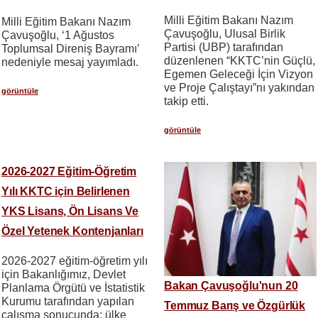
Milli Eğitim Bakanı Nazım
Milli Eğitim Bakanı Nazım
Çavuşoğlu, Ulusal Birlik
Çavuşoğlu, ‘1 Ağustos
Partisi (UBP) tarafından
Toplumsal Direniş Bayramı’
düzenlenen “KKTC’nin Güçlü,
nedeniyle mesaj yayımladı.
Egemen Geleceği İçin Vizyon
ve Proje Çalıştayı”nı yakından
görüntüle
takip etti.
görüntüle
2026-2027 Eğitim-Öğretim
Yılı KKTC için Belirlenen
YKS Lisans, Ön Lisans Ve
Özel Yetenek Kontenjanları
2026-2027 eğitim-öğretim yılı
için Bakanlığımız, Devlet
Bakan Çavuşoğlu'nun 20
Planlama Örgütü ve İstatistik
Kurumu tarafından yapılan
Temmuz Barış ve Özgürlük
çalışma sonucunda; ülke