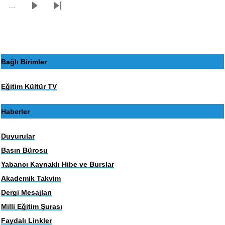
…
Sonraki
Son
sayfa
sayfa
Bağlı Birimler
Eğitim Kültür TV
Haberler
Duyurular
Basın Bürosu
Yabancı Kaynaklı Hibe ve Burslar
Akademik Takvim
Dergi Mesajları
Milli Eğitim Şurası
Faydalı Linkler