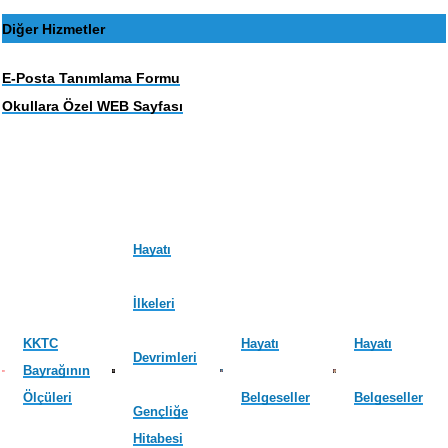
Diğer Hizmetler
E-Posta Tanımlama Formu
Okullara Özel WEB Sayfası
Hayatı
İlkeleri
KKTC
Hayatı
Hayatı
Devrimleri
Bayrağının
Ölçüleri
Belgeseller
Belgeseller
Gençliğe
Hitabesi