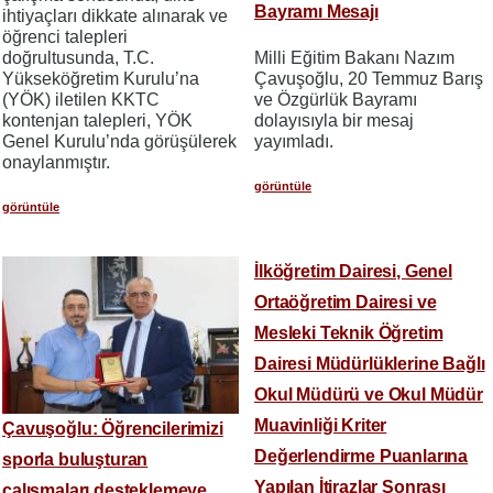
Bayramı Mesajı
ihtiyaçları dikkate alınarak ve
öğrenci talepleri
doğrultusunda, T.C.
Milli Eğitim Bakanı Nazım
Yükseköğretim Kurulu’na
Çavuşoğlu, 20 Temmuz Barış
(YÖK) iletilen KKTC
ve Özgürlük Bayramı
kontenjan talepleri, YÖK
dolayısıyla bir mesaj
Genel Kurulu’nda görüşülerek
yayımladı.
onaylanmıştır.
görüntüle
görüntüle
İlköğretim Dairesi, Genel
Ortaöğretim Dairesi ve
Mesleki Teknik Öğretim
Dairesi Müdürlüklerine Bağlı
Okul Müdürü ve Okul Müdür
Muavinliği Kriter
Çavuşoğlu: Öğrencilerimizi
Değerlendirme Puanlarına
sporla buluşturan
Yapılan İtirazlar Sonrası
çalışmaları desteklemeye