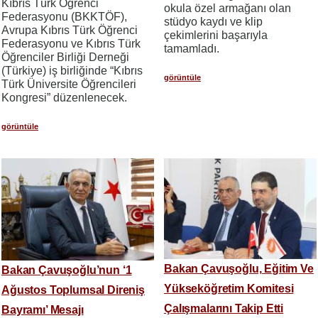
Kıbrıs Türk Öğrenci
okula özel armağanı olan
Federasyonu (BKKTÖF),
stüdyo kaydı ve klip
Avrupa Kıbrıs Türk Öğrenci
çekimlerini başarıyla
Federasyonu ve Kıbrıs Türk
tamamladı.
Öğrenciler Birliği Derneği
(Türkiye) iş birliğinde “Kıbrıs
görüntüle
Türk Üniversite Öğrencileri
Kongresi” düzenlenecek.
görüntüle
Bakan Çavuşoğlu, Eğitim Ve
Bakan Çavuşoğlu’nun ‘1
Yükseköğretim Komitesi
Ağustos Toplumsal Direniş
Çalışmalarını Takip Etti
Bayramı’ Mesajı