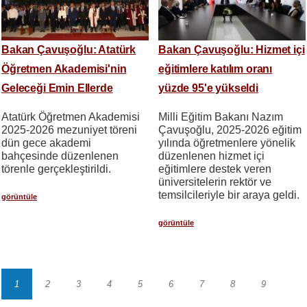
Bakan Çavuşoğlu: Atatürk
Bakan Çavuşoğlu: Hizmet içi
Öğretmen Akademisi'nin
eğitimlere katılım oranı
Geleceği Emin Ellerde
yüzde 95'e yükseldi
Atatürk Öğretmen Akademisi
Milli Eğitim Bakanı Nazım
2025-2026 mezuniyet töreni
Çavuşoğlu, 2025-2026 eğitim
dün gece akademi
yılında öğretmenlere yönelik
bahçesinde düzenlenen
düzenlenen hizmet içi
törenle gerçekleştirildi.
eğitimlere destek veren
üniversitelerin rektör ve
temsilcileriyle bir araya geldi.
görüntüle
görüntüle
1
2
3
4
5
6
7
8
9
Sayfalama
Sayfa
Sayfa
Sayfa
Sayfa
Sayfa
Sayfa
Sayfa
Sayfa
Sayfa