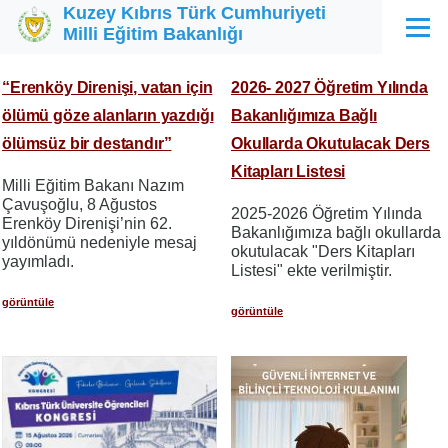
Kuzey Kıbrıs Türk Cumhuriyeti
Ana içeriğe atla
Milli Eğitim Bakanlığı
Menü
“Erenköy Direnişi, vatan için
2026- 2027 Öğretim Yılında
ölümü göze alanların yazdığı
Bakanlığımıza Bağlı
ölümsüz bir destandır”
Okullarda Okutulacak Ders
Kitapları Listesi
Milli Eğitim Bakanı Nazım
Çavuşoğlu, 8 Ağustos
2025-2026 Öğretim Yılında
Erenköy Direnişi’nin 62.
Bakanlığımıza bağlı okullarda
yıldönümü nedeniyle mesaj
okutulacak "Ders Kitapları
yayımladı.
Listesi" ekte verilmiştir.
görüntüle
görüntüle