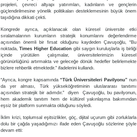
projeleri, çevreci altyapı yatırımları, kadınların ve gençlerin
güçlendirilmesine yönelik politikaları desteklemesinin büyük önem
taşıdığına dikkati çekti.
Kongrede ayrıca, açıklanacak olan küresel üniversite etki
sıralamalarının kurumların stratejik konumlarını değerlendirme
açısından önemli bir fırsat olduğunu kaydeden Çavuşoğlu, “Bu
noktada,
Times Higher Education
gibi saygın kuruluşlarla iş birliği
içinde yürütülen çalışmalar, üniversitelerimizin küresel
görünürlüğünü artırmakta ve geleceğe dönük hedefler belirlemekte
bizlere rehberlik etmektedir.” ifadelerini kullandı.
“Ayrıca, kongre kapsamında
“Türk Üniversiteleri Pavilyonu”
nun
da yer alması, Türk yükseköğretiminin uluslararası tanıtımı
açısından stratejik bir adımdır.” diyen Çavuşoğlu, bu pavilyonun,
hem akademik tanıtım hem de kültürel yakınlaşma bakımından
eşsiz bir platform sunmakta olduğunu söyledi.
İklim krizi, toplumsal eşitsizlikler, göç, dijital uçurum gibi zorluklarla
dolu bir çağda yaşadığımızı ifade eden Çavuşoğlu sözlerine şöyle
devam etti: