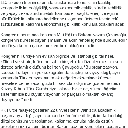
110 ülkeden 5 binin üzerinde uluslararası temsilcinin katıldığı
kongrede iklim değişikliği, sosyo-ekonomik eşitlik, sürdürülebilirlik
ve yapay zeka, sürdürülebilir kampüsler, sağlık, enerji ve eğitim,
sürdürülebilir kalkınma hedeflerine ulaşmada üniversitelerin rolü,
sürdürülebilir kalkınma ekonomisi gibi kritik konulara odaklanılacak.
Kongrenin açılışında konuşan Milli Eğitim Bakanı Nazım Çavuşoğlu,
kongrenin
küresel dayanışmanın ve aklın rehberliğinde sürdürülebilir
bir dünya kurma çabasının sembolü olduğunu belirtti.
Kongrenin Türkiye'nin ev sahipliğinde ve İstanbul gibi tarihsel,
kültürel ve stratejik öneme sahip bir şehirde düzenlenmesinin son
derece anlamlı olduğunu belirten Çavuşoğlu, “Bu organizasyon,
sadece Türkiye’nin yükseköğretimde ulaştığı seviyeyi değil, aynı
zamanda Türk dünyasının ortak değerler ekseninde küresel
meselelerde ne kadar güçlü bir ses olabildiğini de göstermektedir.
Kuzey Kıbrıs Türk Cumhuriyeti olarak bizler de, yükseköğretim
sistemimizle bu büyük vizyonun bir parçası olmaktan kıvanç
duyuyoruz.” dedi.
KKTC’de faaliyet gösteren 22 üniversitenin yalnızca akademik
başarılarıyla değil, aynı zamanda sürdürülebilirlik, iklim farkındalığı,
dijital dönüşüm ve toplumsal kalkınma konularında da özgün
projelere imza attığını belirten Bakan, bazı üniversitelerin başarılarını