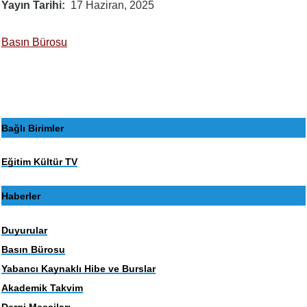
Yayın Tarihi
17 Haziran, 2025
Basın Bürosu
Bağlı Birimler
Eğitim Kültür TV
Haberler
Duyurular
Basın Bürosu
Yabancı Kaynaklı Hibe ve Burslar
Akademik Takvim
Dergi Mesajları