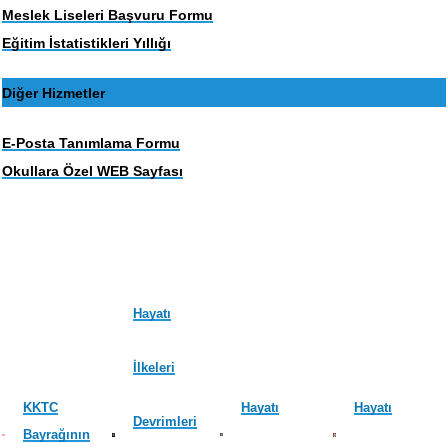
Meslek Liseleri Başvuru Formu
Eğitim İstatistikleri Yıllığı
Diğer Hizmetler
E-Posta Tanımlama Formu
Okullara Özel WEB Sayfası
Hayatı
İlkeleri
KKTC
Hayatı
Hayatı
Devrimleri
Bayrağının