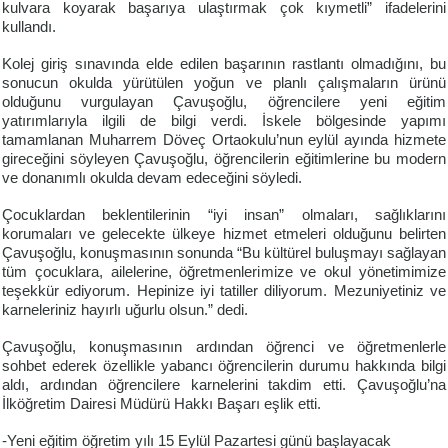
kulvara koyarak başarıya ulaştırmak çok kıymetli” ifadelerini
kullandı.
Kolej giriş sınavında elde edilen başarının rastlantı olmadığını, bu
sonucun okulda yürütülen yoğun ve planlı çalışmaların ürünü
olduğunu vurgulayan Çavuşoğlu, öğrencilere yeni eğitim
yatırımlarıyla ilgili de bilgi verdi. İskele bölgesinde yapımı
tamamlanan Muharrem Döveç Ortaokulu’nun eylül ayında hizmete
gireceğini söyleyen Çavuşoğlu, öğrencilerin eğitimlerine bu modern
ve donanımlı okulda devam edeceğini söyledi.
Çocuklardan beklentilerinin “iyi insan” olmaları, sağlıklarını
korumaları ve gelecekte ülkeye hizmet etmeleri olduğunu belirten
Çavuşoğlu, konuşmasının sonunda “Bu kültürel buluşmayı sağlayan
tüm çocuklara, ailelerine, öğretmenlerimize ve okul yönetimimize
teşekkür ediyorum. Hepinize iyi tatiller diliyorum. Mezuniyetiniz ve
karneleriniz hayırlı uğurlu olsun.” dedi.
Çavuşoğlu, konuşmasının ardından öğrenci ve öğretmenlerle
sohbet ederek özellikle yabancı öğrencilerin durumu hakkında bilgi
aldı, ardından öğrencilere karnelerini takdim etti. Çavuşoğlu’na
İlköğretim Dairesi Müdürü Hakkı Başarı eşlik etti.
-Yeni eğitim öğretim yılı 15 Eylül Pazartesi günü başlayacak