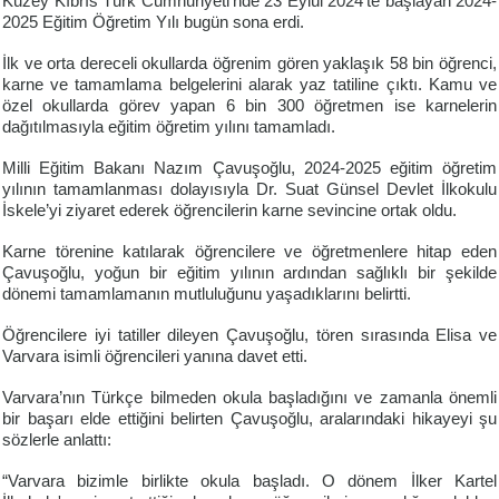
Kuzey Kıbrıs Türk Cumhuriyeti’nde 23 Eylül 2024’te başlayan 2024-
2025 Eğitim Öğretim Yılı bugün sona erdi.
İlk ve orta dereceli okullarda öğrenim gören yaklaşık 58 bin öğrenci,
karne ve tamamlama belgelerini alarak yaz tatiline çıktı. Kamu ve
özel okullarda görev yapan 6 bin 300 öğretmen ise karnelerin
dağıtılmasıyla eğitim öğretim yılını tamamladı.
Milli Eğitim Bakanı Nazım Çavuşoğlu, 2024-2025 eğitim öğretim
yılının tamamlanması dolayısıyla Dr. Suat Günsel Devlet İlkokulu
İskele’yi ziyaret ederek öğrencilerin karne sevincine ortak oldu.
Karne törenine katılarak öğrencilere ve öğretmenlere hitap eden
Çavuşoğlu, yoğun bir eğitim yılının ardından sağlıklı bir şekilde
dönemi tamamlamanın mutluluğunu yaşadıklarını belirtti.
Öğrencilere iyi tatiller dileyen Çavuşoğlu, tören sırasında Elisa ve
Varvara isimli öğrencileri yanına davet etti.
Varvara’nın Türkçe bilmeden okula başladığını ve zamanla önemli
bir başarı elde ettiğini belirten Çavuşoğlu, aralarındaki hikayeyi şu
sözlerle anlattı:
“Varvara bizimle birlikte okula başladı. O dönem İlker Kartel