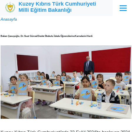
Kuzey Kıbrıs Türk Cumhuriyeti
Ana içeriğe atla
Milli Eğitim Bakanlığı
Menü
Sayfa
Anasayfa
yolu
Bakan Çavuşoğlu, Dr. Suat Günsel Devlet İlkokulu İskele Öğrencilerine Karnelerini Verdi