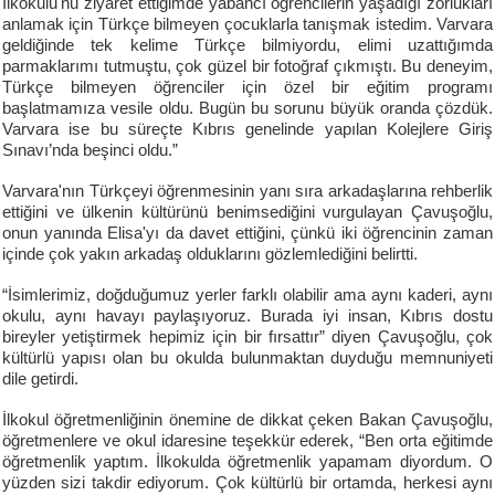
İlkokulu'nu ziyaret ettiğimde yabancı öğrencilerin yaşadığı zorlukları
anlamak için Türkçe bilmeyen çocuklarla tanışmak istedim. Varvara
geldiğinde tek kelime Türkçe bilmiyordu, elimi uzattığımda
parmaklarımı tutmuştu, çok güzel bir fotoğraf çıkmıştı. Bu deneyim,
Türkçe bilmeyen öğrenciler için özel bir eğitim programı
başlatmamıza vesile oldu. Bugün bu sorunu büyük oranda çözdük.
Varvara ise bu süreçte Kıbrıs genelinde yapılan Kolejlere Giriş
Sınavı’nda beşinci oldu.”
Varvara'nın Türkçeyi öğrenmesinin yanı sıra arkadaşlarına rehberlik
ettiğini ve ülkenin kültürünü benimsediğini vurgulayan Çavuşoğlu,
onun yanında Elisa'yı da davet ettiğini, çünkü iki öğrencinin zaman
içinde çok yakın arkadaş olduklarını gözlemlediğini belirtti.
“İsimlerimiz, doğduğumuz yerler farklı olabilir ama aynı kaderi, aynı
okulu, aynı havayı paylaşıyoruz. Burada iyi insan, Kıbrıs dostu
bireyler yetiştirmek hepimiz için bir fırsattır” diyen Çavuşoğlu, çok
kültürlü yapısı olan bu okulda bulunmaktan duyduğu memnuniyeti
dile getirdi.
İlkokul öğretmenliğinin önemine de dikkat çeken Bakan Çavuşoğlu,
öğretmenlere ve okul idaresine teşekkür ederek, “Ben orta eğitimde
öğretmenlik yaptım. İlkokulda öğretmenlik yapamam diyordum. O
yüzden sizi takdir ediyorum. Çok kültürlü bir ortamda, herkesi aynı