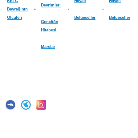
KKTC
Hayatı
Hayatı
Devrimleri
Bayrağının
Ölçüleri
Belgeseller
Belgeseller
Gençliğe
Hitabesi
Marşlar