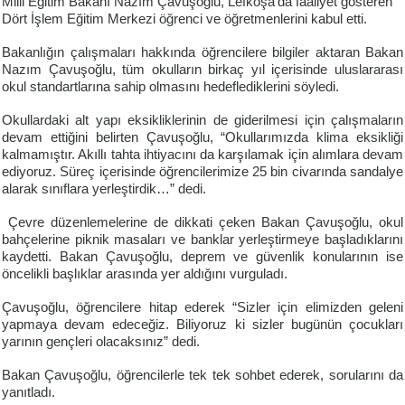
Milli Eğitim Bakanı Nazım Çavuşoğlu, Lefkoşa’da faaliyet gösteren
Dört İşlem Eğitim Merkezi öğrenci ve öğretmenlerini kabul etti.
Bakanlığın çalışmaları hakkında öğrencilere bilgiler aktaran Bakan
Nazım Çavuşoğlu, tüm okulların birkaç yıl içerisinde uluslararası
okul standartlarına sahip olmasını hedeflediklerini söyledi.
Okullardaki alt yapı eksikliklerinin de giderilmesi için çalışmaların
devam ettiğini belirten Çavuşoğlu, “Okullarımızda klima eksikliği
kalmamıştır. Akıllı tahta ihtiyacını da karşılamak için alımlara devam
ediyoruz. Süreç içerisinde öğrencilerimize 25 bin civarında sandalye
alarak sınıflara yerleştirdik…” dedi.
Çevre düzenlemelerine de dikkati çeken Bakan Çavuşoğlu, okul
bahçelerine piknik masaları ve banklar yerleştirmeye başladıklarını
kaydetti. Bakan Çavuşoğlu, deprem ve güvenlik konularının ise
öncelikli başlıklar arasında yer aldığını vurguladı.
Çavuşoğlu, öğrencilere hitap ederek “Sizler için elimizden geleni
yapmaya devam edeceğiz. Biliyoruz ki sizler bugünün çocukları
yarının gençleri olacaksınız” dedi.
Bakan Çavuşoğlu, öğrencilerle tek tek sohbet ederek, sorularını da
yanıtladı.