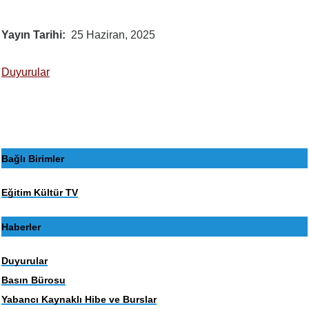
Yayın Tarihi
25 Haziran, 2025
Duyurular
Bağlı Birimler
Eğitim Kültür TV
Haberler
Duyurular
Basın Bürosu
Yabancı Kaynaklı Hibe ve Burslar