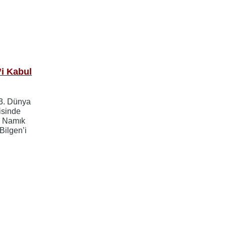
i Kabul
 3. Dünya
isinde
n Namık
Bilgen’i