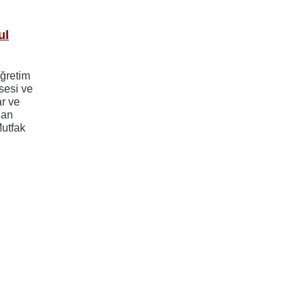
ul
Öğretim
sesi ve
ar ve
dan
Mutfak