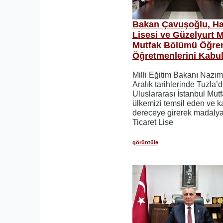
Bakan Çavuşoğlu, Ha
Lisesi ve Güzelyurt M
Mutfak Bölümü Öğren
Öğretmenlerini Kabul 
Milli Eğitim Bakanı Nazı
Aralık tarihlerinde Tuzla’d
Uluslararası İstanbul Mutf
ülkemizi temsil eden ve ka
dereceye girerek madaly
Ticaret Lise
görüntüle