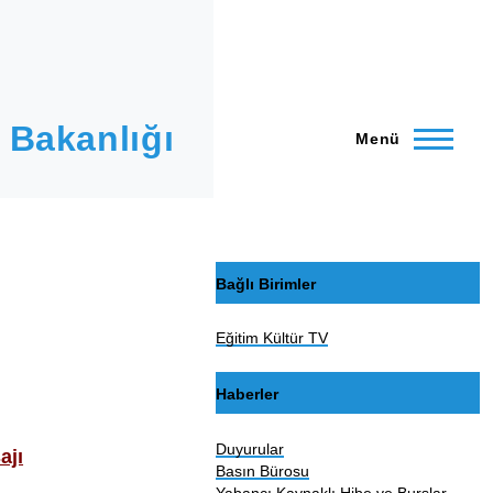
 Bakanlığı
Menü
Bağlı Birimler
Eğitim Kültür TV
Haberler
Duyurular
ajı
Basın Bürosu
Yabancı Kaynaklı Hibe ve Burslar