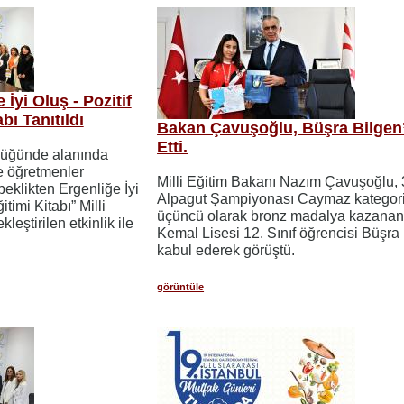
İyi Oluş - Pozitif
ı Tanıtıldı
Bakan Çavuşoğlu, Büşra Bilgen’
Etti.
rlüğünde alanında
 öğretmenler
Milli Eğitim Bakanı Nazım Çavuşoğlu,
eklikten Ergenliğe İyi
Alpagut Şampiyonası Caymaz kategor
timi Kitabı” Milli
üçüncü olarak bronz madalya kazana
eştirilen etkinlik ile
Kemal Lisesi 12. Sınıf öğrencisi Büşra 
kabul ederek görüştü.
görüntüle