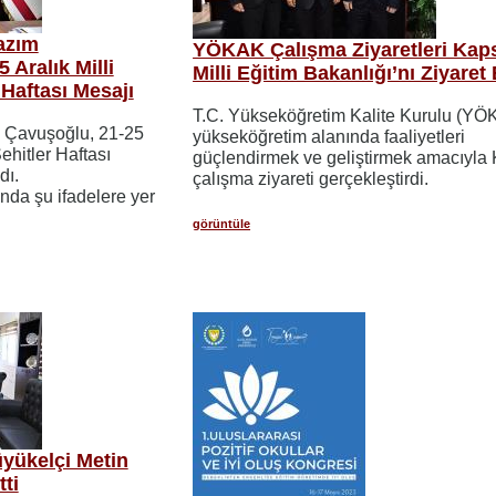
azım
YÖKAK Çalışma Ziyaretleri Ka
 Aralık Milli
Milli Eğitim Bakanlığı’nı Ziyaret E
Haftası Mesajı
T.C. Yükseköğretim Kalite Kurulu (YÖ
m Çavuşoğlu, 21-25
yükseköğretim alanında faaliyetleri
ehitler Haftası
güçlendirmek ve geliştirmek amacıyl
dı.
çalışma ziyareti gerçekleştirdi.
da şu ifadelere yer
görüntüle
yükelçi Metin
ti