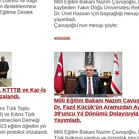
 Dairesi’ne bağlı
Milli Eğitim Bakanı Nazım Çavuşoğlu, 
en desteklenmesi
kaybeden Yakın Doğu Üniversitesi Rek
 “Eğitime Destek
Dr. Ümit Hassan için başsağlığı mesajı
yayımladı.
Çavuşoğlu’nun mesajı şöyle;
görüntüle
ı, KTTTB ve Kar-İş
zalandı.
Milli Eğitim Bakanı Nazım Çavu
Dr. Fazıl Küçük’ün Aramızdan Ayr
brıs Türk Toplu
39’uncu Yıl Dönümü Dolayısıyla
) ve Kıbrıs Türk
Yayımladı.
etmecileri Derneği
23 eğitim öğretim yılı
şkin protokol imzalandı.
Milli Eğitim Bakanı Nazım Çavuşoğlu, 
Türk halkının varoluş ve özgürlük müc