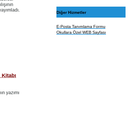
lışının
yayımladı.
Diğer Hizmetler
E-Posta Tanımlama Formu
Okullara Özel WEB Sayfası
 Kitabı
nın yazımı
n