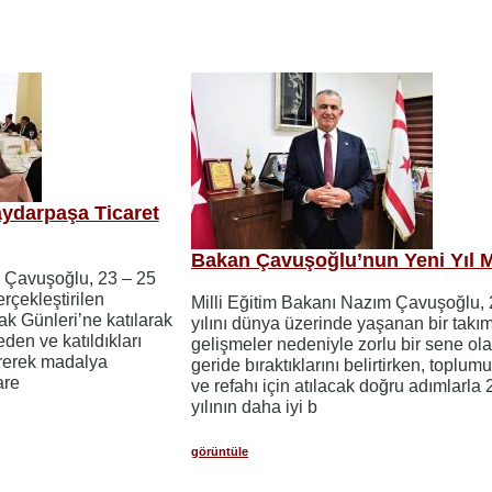
ydarpaşa Ticaret
Bakan Çavuşoğlu’nun Yeni Yıl M
m Çavuşoğlu, 23 – 25
erçekleştirilen
Milli Eğitim Bakanı Nazım Çavuşoğlu,
ak Günleri’ne katılarak
yılını dünya üzerinde yaşanan bir tak
eden ve katıldıkları
gelişmeler nedeniyle zorlu bir sene ol
rerek madalya
geride bıraktıklarını belirtirken, toplu
are
ve refahı için atılacak doğru adımlarla
yılının daha iyi b
görüntüle