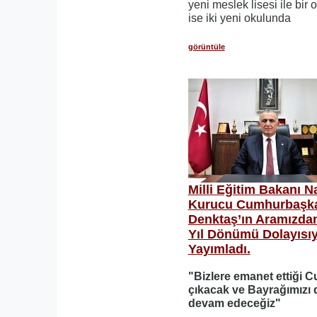
yeni meslek lisesi ile bir 
ise iki yeni okulunda
görüntüle
Milli Eğitim Bakanı 
Kurucu Cumhurbaşka
Denktaş’ın Aramızdan 
Yıl Dönümü Dolayısıy
Yayımladı.
"Bizlere emanet ettiği 
çıkacak ve Bayrağımızı
devam edeceğiz"