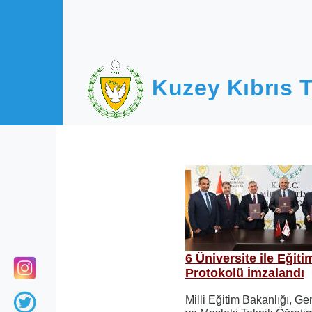
Ana içeriğe atla
Kuzey Kıbrıs T
6 Üniversite ile Eğit
Protokolü İmzalandı
Milli Eğitim Bakanlığı, Ge