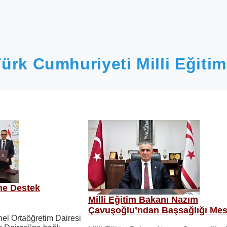
ürk Cumhuriyeti Milli Eğitim
ime Destek
Milli Eğitim Bakanı Nazım
Çavuşoğlu’ndan Başsağlığı Mes
nel Ortaöğretim Dairesi