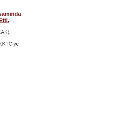
psamında
tti.
KAK),
a KKTC’ye