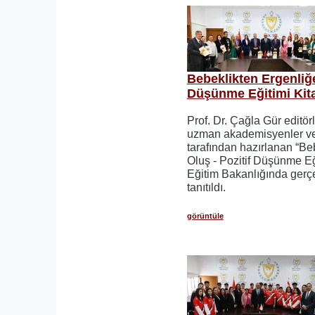
Bebeklikten Ergenliğe 
Düşünme Eğitimi Kitab
Prof. Dr. Çağla Gür editö
uzman akademisyenler ve
tarafından hazırlanan “Beb
Oluş - Pozitif Düşünme Eği
Eğitim Bakanlığında gerçekl
tanıtıldı.
görüntüle