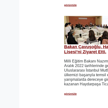
görüntüle
Bakan Çavuşoğlu, Ha
Lisesi’ni Ziyaret Etti.
Milli Eğitim Bakanı Nazı
Aralık 2022 tarihlerinde g
Uluslararası İstanbul Mutf
ülkemizi başarıyla temsil 
yarışmalarda dereceye gi
kazanan Haydarpaşa Tic
görüntüle