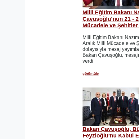
Milli Eğitim Bakanı N
Çavuşoğlu’nun 21 - 25
Mücadele ve Şehitler 
Milli Eğitim Bakanı Nazı
Aralık Milli Mücadele ve Ş
dolayısıyla mesaj yayımla
Bakan Çavuşoğlu, mesajın
verdi:
görüntüle
Bakan Çavuşoğlu, Bü
Feyzioğlu’nu Kabul Et