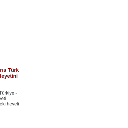
rıs Türk
Heyetini
Türkiye -
yeti
eki heyeti