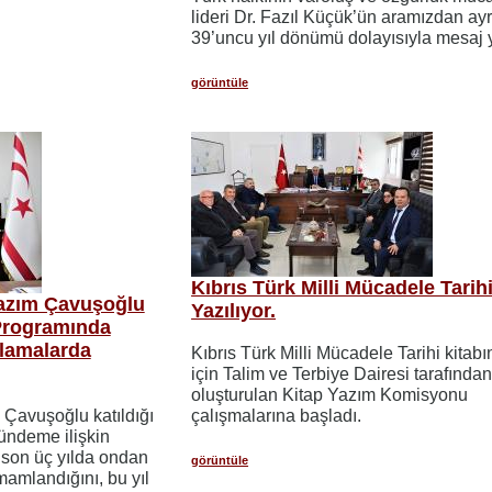
lideri Dr. Fazıl Küçük’ün aramızdan ayrı
39’uncu yıl dönümü dolayısıyla mesaj 
görüntüle
Kıbrıs Türk Milli Mücadele Tarihi
Nazım Çavuşoğlu
Yazılıyor.
 Programında
klamalarda
Kıbrıs Türk Milli Mücadele Tarihi kitabı
için Talim ve Terbiye Dairesi tarafında
oluşturulan Kitap Yazım Komisyonu
 Çavuşoğlu katıldığı
çalışmalarına başladı.
ündeme ilişkin
 son üç yılda ondan
görüntüle
mamlandığını, bu yıl