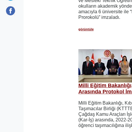
ve Mesleki Teknik Öğretim
okulların akademik yönd
amacıyla 6 üniversite ile
Prorokolü” imzaladı.
görüntüle
Milli Eğitim Bakanlığ
Arasında Protokol İm
Milli Eğitim Bakanlığı, Kı
Taşımacılar Birliği (KTTTB
Çağdaş Kamu Araçları İşl
(Kar-İş) arasında, 2022-20
öğrenci taşımacılığına ili