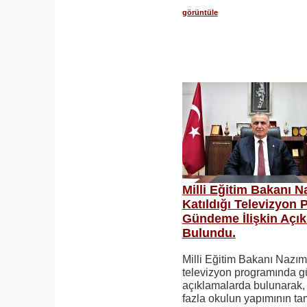
görüntüle
Milli Eğitim Bakanı 
Katıldığı Televizyon
Gündeme İlişkin Açı
Bulundu.
Milli Eğitim Bakanı Nazım
televizyon programında g
açıklamalarda bulunarak,
fazla okulun yapımının ta