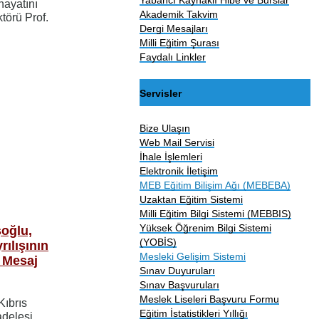
hayatını
Akademik Takvim
törü Prof.
Dergi Mesajları
Milli Eğitim Şurası
Faydalı Linkler
Servisler
Bize Ulaşın
Web Mail Servisi
İhale İşlemleri
Elektronik İletişim
MEB Eğitim Bilişim Ağı (MEBEBA)
Uzaktan Eğitim Sistemi
Milli Eğitim Bilgi Sistemi (MEBBIS)
Yüksek Öğrenim Bilgi Sistemi
şoğlu,
(YOBİS)
ılışının
Mesleki Gelişim Sistemi
 Mesaj
Sınav Duyuruları
Sınav Başvuruları
Meslek Liseleri Başvuru Formu
Kıbrıs
Eğitim İstatistikleri Yıllığı
adelesi