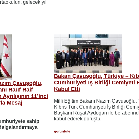
ortaokulun, gelecek yıl
Bakan Çavuşoğlu, Türkiye – Kıb
Cumhuriyeti İş Birliği Cemiyeti 
Nazım Çavuşoğlu,
Kabul Etti
nı Rauf Raif
Ayrılışının 11’inci
Milli Eğitim Bakanı Nazım Çavuşoğlu, 
la Mesaj
Kıbrıs Türk Cumhuriyeti İş Birliği Cemi
Başkanı Rüşat Aydoğan ile beraberind
kabul ederek görüştü.
Cumhuriyete sahip
 dalgalandırmaya
görüntüle