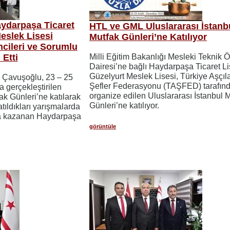
ydarpaşa Ticaret
HTL ve GML Uluslararası İstanb
eslek Lisesi
Mutfak Günleri’ne Katılıyor
cileri ve Sorumlu
Etti
Milli Eğitim Bakanlığı Mesleki Teknik 
Dairesi’ne bağlı Haydarpaşa Ticaret Li
Güzelyurt Meslek Lisesi, Türkiye Aşçıl
m Çavuşoğlu, 23 – 25
Şefler Federasyonu (TAŞFED) tarafın
a gerçekleştirilen
organize edilen Uluslararası İstanbul 
ak Günleri’ne katılarak
Günleri’ne katılıyor.
tıldıkları yarışmalarda
a kazanan Haydarpaşa
görüntüle