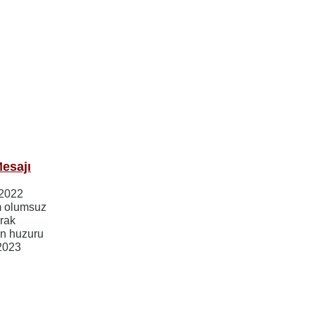
esajı
 2022
ım olumsuz
arak
mun huzuru
 2023