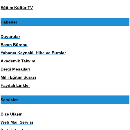
Eğitim Kültür TV
Haberler
Duyurular
Basın Bürosu
Yabancı Kaynaklı Hibe ve Burslar
Akademik Takvim
Dergi Mesajları
Milli Eğitim Şurası
Faydalı Linkler
Servisler
Bize Ulaşın
Web Mail Servisi