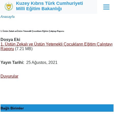
Kuzey Kıbrıs Türk Cumhuriyeti
Ana içeriğe atla
Milli Eğitim Bakanlığı
Menü
Sayfa
Anasayfa
yolu
1. Üstün Zekalı ve Üstün Yetenekli Çocukların Eğitim Çalıştayı Raporu
Dosya Eki
1. Üstün Zekalı ve Üstün Yetenekli Çocukların Eğitim Çalıştayı
Raporu
(7.21 MB)
Yayın Tarihi
25 Ağustos, 2021
Duyurular
Bağlı Birimler