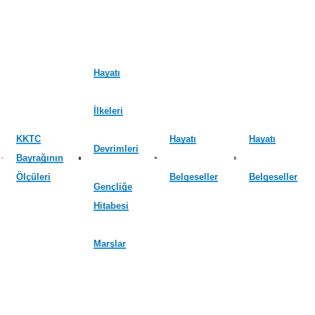
Hayatı
İlkeleri
KKTC
Hayatı
Hayatı
Devrimleri
Bayrağının
Ölçüleri
Belgeseller
Belgeseller
Gençliğe
Hitabesi
Marşlar