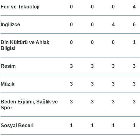
Fen ve Teknoloji
0
0
0
4
İngilizce
0
0
4
6
Din Kültürü ve Ahlak
0
0
0
1
Bilgisi
Resim
3
3
3
3
Müzik
3
3
3
3
Beden Eğitimi, Sağlık ve
3
3
3
3
Spor
Sosyal Beceri
1
1
1
1