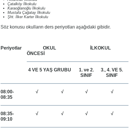
Çatalköy İlkokulu
Karaoğlanoğlu İlkokulu
Mustafa Çağatay İlkokulu
Şht. İlker Karter İlkokulu
Söz konusu okulların ders periyotları aşağıdaki gibidir.
Periyotlar
OKUL
İLKOKUL
ÖNCESİ
4 VE 5 YAŞ GRUBU
1. ve 2.
3., 4. VE 5.
SINIF
SINIF
08:00-
√
√
√
√
08:35
08:35-
√
√
√
√
09:10