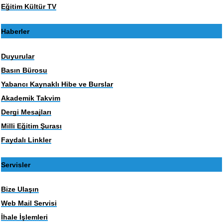
Eğitim Kültür TV
Haberler
Duyurular
Basın Bürosu
Yabancı Kaynaklı Hibe ve Burslar
Akademik Takvim
Dergi Mesajları
Milli Eğitim Şurası
Faydalı Linkler
Servisler
Bize Ulaşın
Web Mail Servisi
İhale İşlemleri