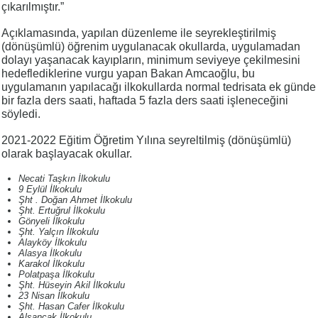
çıkarılmıştır.”
Açıklamasında, yapılan düzenleme ile seyrekleştirilmiş
(dönüşümlü) öğrenim uygulanacak okullarda, uygulamadan
dolayı yaşanacak kayıpların, minimum seviyeye çekilmesini
hedeflediklerine vurgu yapan Bakan Amcaoğlu, bu
uygulamanın yapılacağı ilkokullarda normal tedrisata ek günde
bir fazla ders saati, haftada 5 fazla ders saati işleneceğini
söyledi.
2021-2022 Eğitim Öğretim Yılına seyreltilmiş (dönüşümlü)
olarak başlayacak okullar.
Necati Taşkın İlkokulu
9 Eylül İlkokulu
Şht . Doğan Ahmet İlkokulu
Şht. Ertuğrul İlkokulu
Gönyeli İlkokulu
Şht. Yalçın İlkokulu
Alayköy İlkokulu
Alasya İlkokulu
Karakol İlkokulu
Polatpaşa İlkokulu
Şht. Hüseyin Akil İlkokulu
23 Nisan İlkokulu
Şht. Hasan Cafer İlkokulu
Alsancak İlkokulu