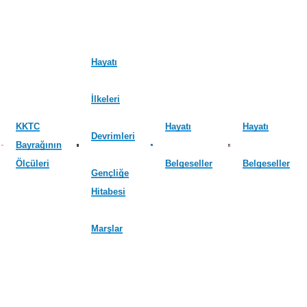
Hayatı
İlkeleri
KKTC
Hayatı
Hayatı
Devrimleri
Bayrağının
Ölçüleri
Belgeseller
Belgeseller
Gençliğe
Hitabesi
Marşlar