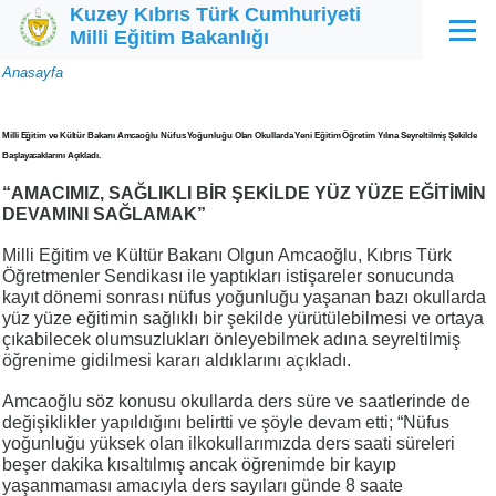
Kuzey Kıbrıs Türk Cumhuriyeti
Ana içeriğe atla
Milli Eğitim Bakanlığı
Menü
Sayfa
Anasayfa
yolu
Milli Eğitim ve Kültür Bakanı Amcaoğlu Nüfus Yoğunluğu Olan Okullarda Yeni Eğitim Öğretim Yılına Seyreltilmiş Şekilde
Başlayacaklarını Açıkladı.
“AMACIMIZ, SAĞLIKLI BİR ŞEKİLDE YÜZ YÜZE EĞİTİMİN
DEVAMINI SAĞLAMAK”
Milli Eğitim ve Kültür Bakanı Olgun Amcaoğlu, Kıbrıs Türk
Öğretmenler Sendikası ile yaptıkları istişareler sonucunda
kayıt dönemi sonrası nüfus yoğunluğu yaşanan bazı okullarda
yüz yüze eğitimin sağlıklı bir şekilde yürütülebilmesi ve ortaya
çıkabilecek olumsuzlukları önleyebilmek adına seyreltilmiş
öğrenime gidilmesi kararı aldıklarını açıkladı.
Amcaoğlu söz konusu okullarda ders süre ve saatlerinde de
değişiklikler yapıldığını belirtti ve şöyle devam etti; “Nüfus
yoğunluğu yüksek olan ilkokullarımızda ders saati süreleri
beşer dakika kısaltılmış ancak öğrenimde bir kayıp
yaşanmaması amacıyla ders sayıları günde 8 saate