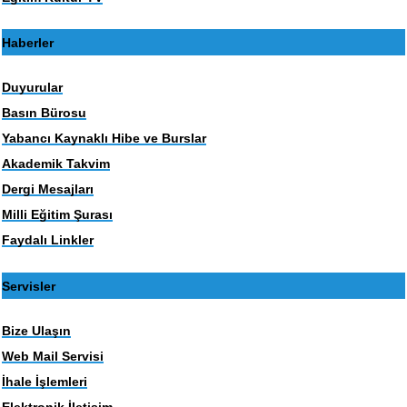
Haberler
Duyurular
Basın Bürosu
Yabancı Kaynaklı Hibe ve Burslar
Akademik Takvim
Dergi Mesajları
Milli Eğitim Şurası
Faydalı Linkler
Servisler
Bize Ulaşın
Web Mail Servisi
İhale İşlemleri
Elektronik İletişim