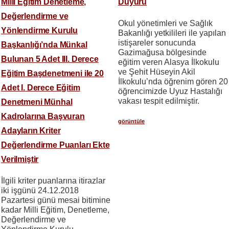
Milli Eğitim Denetleme,
Duyuru
Değerlendirme ve
Okul yönetimleri ve Sağlık
Yönlendirme Kurulu
Bakanlığı yetkilileri ile yapılan
istişareler sonucunda
Başkanlığı’nda Münkal
Gazimağusa bölgesinde
Bulunan 5 Adet III. Derece
eğitim veren Alasya İlkokulu
ve Şehit Hüseyin Akil
Eğitim Başdenetmeni ile 20
İlkokulu’nda öğrenim gören 20
Adet I. Derece Eğitim
öğrencimizde Uyuz Hastalığı
vakası tespit edilmiştir.
Denetmeni Münhal
Kadrolarına Başvuran
görüntüle
Adayların Kriter
Değerlendirme Puanları Ekte
Verilmiştir
İlgili kriter puanlarına itirazlar
iki işgünü 24.12.2018
Pazartesi günü mesai bitimine
kadar Milli Eğitim, Denetleme,
Değerlendirme ve