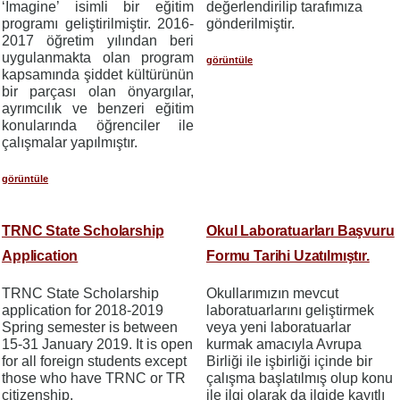
‘Imagine’ isimli bir eğitim
değerlendirilip tarafımıza
programı geliştirilmiştir. 2016-
gönderilmiştir.
2017 öğretim yılından beri
uygulanmakta olan program
görüntüle
kapsamında
şiddet kültürünün
bir parçası olan önyargılar,
ayrımcılık ve benzeri eğitim
konularında öğrenciler ile
çalışmalar yapılmıştır.
görüntüle
TRNC State Scholarship
Okul Laboratuarları Başvuru
Application
Formu Tarihi Uzatılmıştır.
TRNC State Scholarship
Okullarımızın mevcut
application for 2018-2019
laboratuarlarını geliştirmek
Spring semester is between
veya yeni laboratuarlar
15-31 January 2019. It is open
kurmak amacıyla Avrupa
for all foreign students except
Birliği ile işbirliği içinde bir
those who have TRNC or TR
çalışma başlatılmış olup konu
citizenship.
ile ilgi olarak da ilgide kayıtlı