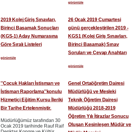
görüntüle
2019 Kolej Giriş Sınavları,
26 Ocak 2019 Cumartesi
Birinci Basamak Sonuçları
günü gerçekleştirilen 2019 -
(KGS-1) Aday Numarasına
KGS1 (Kolej Giriş Sınavları,
Göre Sıralı Listeleri
Birinci Basamak) Sınav
Soruları ve Cevap Anahtarı
görüntüle
görüntüle
''Çocuk Hakları İstismarı ve
Genel Ortaöğretim Dairesi
İstismarı Raporlama''konulu
Müdürlüğü ve Mesleki
Hizmetiçi Eğitim Kursu İleriki
Teknik Öğretim Dairesi
Bir Tarihe Ertelenmiştir.
Müdürlüğü 2018-2019
Öğretim Yılı İtirazlar Sonucu
Müdürlüğümüz tarafından 30
Oluşan Kesinleşen Müdür ve
Ocak 2019 tarihinde Rauf Raif
Denktaş Kongre ve Kültür