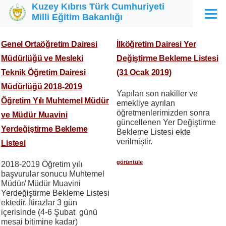
Kuzey Kıbrıs Türk Cumhuriyeti
Ana içeriğe atla
Milli Eğitim Bakanlığı
Menü
Genel Ortaöğretim Dairesi
İlköğretim Dairesi Yer
Müdürlüğü ve Mesleki
Değiştirme Bekleme Listesi
Teknik Öğretim Dairesi
(31 Ocak 2019)
Müdürlüğü 2018-2019
Yapılan son nakiller ve
Öğretim Yılı Muhtemel Müdür
emekliye ayrılan
öğretmenlerimizden sonra
ve Müdür Muavini
güncellenen Yer Değiştirme
Yerdeğiştirme Bekleme
Bekleme Listesi ekte
verilmiştir.
Listesi
görüntüle
2018-2019 Öğretim yılı
başvurular sonucu Muhtemel
Müdür/ Müdür Muavini
Yerdeğiştirme Bekleme Listesi
ektedir. İtirazlar 3 gün
içerisinde (4-6 Şubat günü
mesai bitimine kadar)