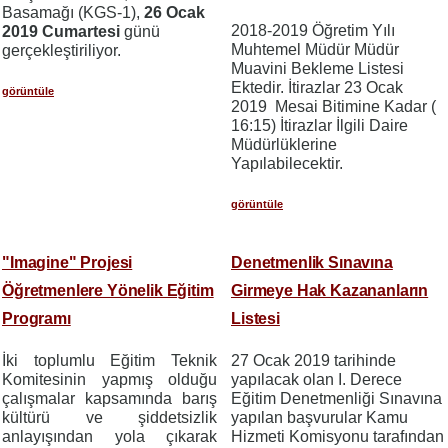
Basamağı (KGS-1),
26 Ocak
2018-2019 Öğretim Yılı
2019 Cumartesi
günü
Muhtemel Müdür Müdür
gerçekleştiriliyor.
Muavini Bekleme Listesi
Ektedir. İtirazlar 23 Ocak
görüntüle
2019 Mesai Bitimine Kadar (
16:15) İtirazlar İlgili Daire
Müdürlüklerine
Yapılabilecektir.
görüntüle
"Imagine" Projesi
Denetmenlik Sınavına
Öğretmenlere Yönelik Eğitim
Girmeye Hak Kazananların
Programı
Listesi
İki toplumlu Eğitim Teknik
27 Ocak 2019 tarihinde
Komitesinin yapmış olduğu
yapılacak olan I. Derece
çalışmalar kapsamında
b
arış
Eğitim Denetmenliği Sınavına
kültürü ve şiddetsizlik
yapılan başvurular Kamu
anlayışından yola çıkarak
Hizmeti Komisyonu tarafından