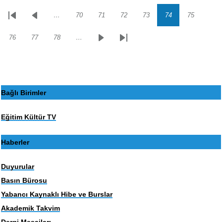
…
70
71
72
73
74
75
Sayfalama
İlk
Önceki
Sayfa
Sayfa
Sayfa
Sayfa
Sayfa
Sayfa
sayfa
sayfa
76
77
78
…
Sayfa
Sayfa
Sayfa
Sonraki
Son
sayfa
sayfa
Bağlı Birimler
Eğitim Kültür TV
Haberler
Duyurular
Basın Bürosu
Yabancı Kaynaklı Hibe ve Burslar
Akademik Takvim
Dergi Mesajları