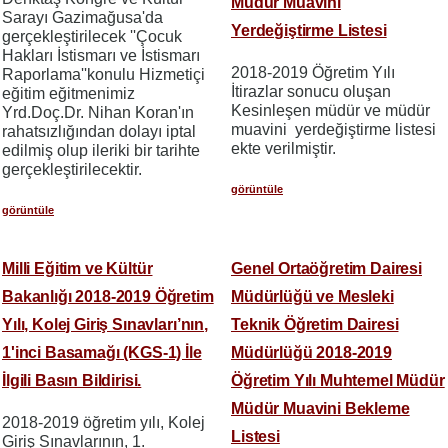
Müdür Muavini
Sarayı Gazimağusa'da
Yerdeğiştirme Listesi
gerçekleştirilecek ''Çocuk
Hakları İstismarı ve İstismarı
2018-2019 Öğretim Yılı
Raporlama''konulu Hizmetiçi
İtirazlar sonucu oluşan
eğitim eğitmenimiz
Kesinleşen müdür ve müdür
Yrd.Doç.Dr. Nihan Koran'ın
muavini yerdeğiştirme listesi
rahatsızlığından dolayı iptal
ekte verilmiştir.
edilmiş olup ileriki bir tarihte
gerçekleştirilecektir.
görüntüle
görüntüle
Milli Eğitim ve Kültür
Genel Ortaöğretim Dairesi
Bakanlığı 2018-2019 Öğretim
Müdürlüğü ve Mesleki
Yılı, Kolej Giriş Sınavları’nın,
Teknik Öğretim Dairesi
1'inci Basamağı (KGS-1) İle
Müdürlüğü 2018-2019
İlgili Basın Bildirisi.
Öğretim Yılı Muhtemel Müdür
Müdür Muavini Bekleme
2018-2019 öğretim yılı, Kolej
Listesi
Giriş Sınavlarının, 1.