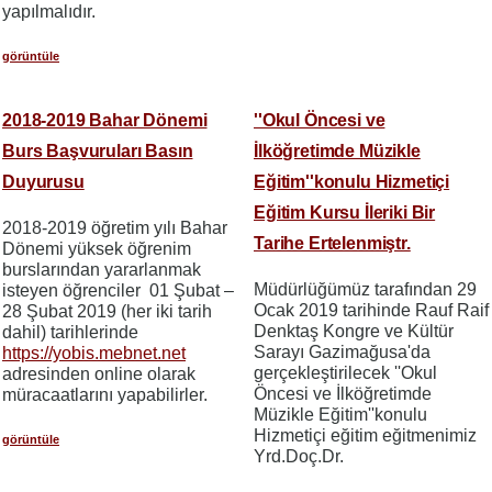
yapılmalıdır.
görüntüle
2018-2019 Bahar Dönemi
''Okul Öncesi ve
Burs Başvuruları Basın
İlköğretimde Müzikle
Duyurusu
Eğitim''konulu Hizmetiçi
Eğitim Kursu İleriki Bir
2018-2019 öğretim yılı Bahar
Tarihe Ertelenmiştr.
Dönemi yüksek öğrenim
burslarından yararlanmak
Müdürlüğümüz tarafından 29
isteyen öğrenciler 01 Şubat –
Ocak 2019 tarihinde Rauf Raif
28 Şubat 2019 (her iki tarih
Denktaş Kongre ve Kültür
dahil) tarihlerinde
Sarayı Gazimağusa'da
https://yobis.mebnet.net
gerçekleştirilecek ''Okul
adresinden online olarak
Öncesi ve İlköğretimde
müracaatlarını yapabilirler.
Müzikle Eğitim''konulu
Hizmetiçi eğitim eğitmenimiz
görüntüle
Yrd.Doç.Dr.