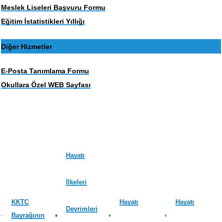
Meslek Liseleri Başvuru Formu
Eğitim İstatistikleri Yıllığı
Diğer Hizmetler
E-Posta Tanımlama Formu
Okullara Özel WEB Sayfası
Hayatı
İlkeleri
KKTC
Hayatı
Hayatı
Devrimleri
Bayrağının