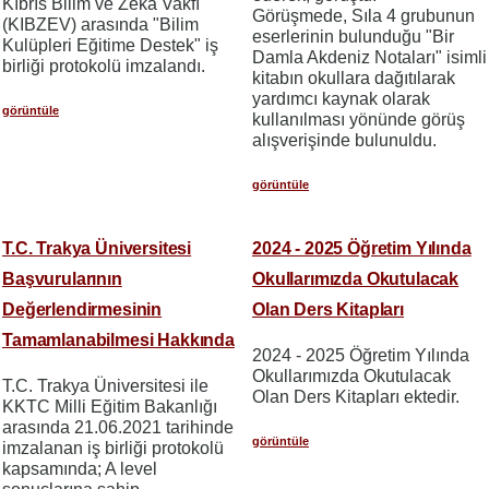
Kıbrıs Bilim ve Zekâ Vakfı
Görüşmede, Sıla 4 grubunun
(KIBZEV) arasında "Bilim
eserlerinin bulunduğu "Bir
Kulüpleri Eğitime Destek" iş
Damla Akdeniz Notaları" isimli
birliği protokolü imzalandı.
kitabın okullara dağıtılarak
yardımcı kaynak olarak
görüntüle
kullanılması yönünde görüş
alışverişinde bulunuldu.
görüntüle
T.C. Trakya Üniversitesi
2024 - 2025 Öğretim Yılında
Başvurularının
Okullarımızda Okutulacak
Değerlendirmesinin
Olan Ders Kitapları
Tamamlanabilmesi Hakkında
2024 - 2025 Öğretim Yılında
Okullarımızda Okutulacak
T.C. Trakya Üniversitesi ile
Olan Ders Kitapları ektedir.
KKTC Milli Eğitim Bakanlığı
arasında 21.06.2021 tarihinde
görüntüle
imzalanan iş birliği protokolü
kapsamında; A level