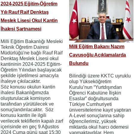
2024-2025 Eğitim-Öğretim
Yılı Rauf Raif Denktaş
Meslek Lisesi Okul Kantin
İhalesi Şartnamesi
Milli Eğitim Bakanlığı Mesleki
Milli Eğitim Bakanı Nazım
Teknik Öğretim Dairesi
Müdürlüğü'ne bağlı Rauf Raif
Çavuşoğlu Açıklamalarda
Denktaş Meslek Lisesi okul
Bulundu
kantininin 2024-2025 Eğitim-
Öğretim Yılından başlayacak
şekilde işletilmesi amacıyla
Bilindiği üzere KKTC uyruklu
ihaleye çıkılacaktır.
olup Yükseköğretim
Söz konusu okulun kantin
Kurulu’nun “Yurtdışından
ihalesi Bakanlığımızda
Öğrenci Kabulüne İlişkin
oluşturulacak komisyon
Esaslar” doğrultusunda
tarafından yürütülecek ve
Türkiye Cumhuriyeti
sonuçlandırılacaktır. Söz
üniversitelerine kayıt yaptıran
konusu kantin ile ilgili
A-Level sonuçlarına sahip
verilecek tekliflerin kapalı zarf
öğrencilerimiz, yüksek
içerisinde en geç 9 Ağustos
miktarda okul harcı ödemesi
2024 Cuma günü saat 15:30
yapmaktaydılar. Hem