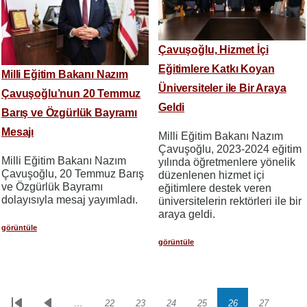
Çavuşoğlu, Hizmet İçi
Eğitimlere Katkı Koyan
Milli Eğitim Bakanı Nazım
Üniversiteler ile Bir Araya
Çavuşoğlu’nun 20 Temmuz
Geldi
Barış ve Özgürlük Bayramı
Mesajı
Milli Eğitim Bakanı Nazım
Çavuşoğlu, 2023-2024 eğitim
Milli Eğitim Bakanı Nazım
yılında öğretmenlere yönelik
Çavuşoğlu, 20 Temmuz Barış
düzenlenen hizmet içi
ve Özgürlük Bayramı
eğitimlere destek veren
dolayısıyla mesaj yayımladı.
üniversitelerin rektörleri ile bir
araya geldi.
görüntüle
görüntüle
…
22
23
24
25
26
27