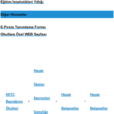
Eğitim İstatistikleri Yıllığı
Diğer Hizmetler
E-Posta Tanımlama Formu
Okullara Özel WEB Sayfası
Hayatı
İlkeleri
KKTC
Hayatı
Hayatı
Devrimleri
Bayrağının
Ölçüleri
Belgeseller
Belgeseller
Gençliğe