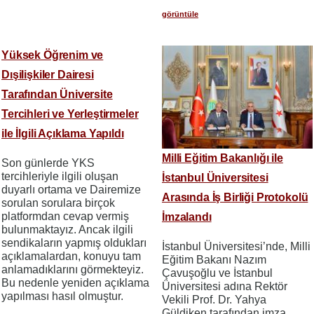
görüntüle
Yüksek Öğrenim ve
Dışilişkiler Dairesi
Tarafından Üniversite
Tercihleri ve Yerleştirmeler
ile İlgili Açıklama Yapıldı
Milli Eğitim Bakanlığı ile
Son günlerde YKS
tercihleriyle ilgili oluşan
İstanbul Üniversitesi
duyarlı ortama ve Dairemize
Arasında İş Birliği Protokolü
sorulan sorulara birçok
platformdan cevap vermiş
İmzalandı
bulunmaktayız. Ancak ilgili
sendikaların yapmış oldukları
İstanbul Üniversitesi’nde, Milli
açıklamalardan, konuyu tam
Eğitim Bakanı Nazım
anlamadıklarını görmekteyiz.
Çavuşoğlu ve İstanbul
Bu nedenle yeniden açıklama
Üniversitesi adına Rektör
yapılması hasıl olmuştur.
Vekili Prof. Dr. Yahya
Güldiken tarafından imza