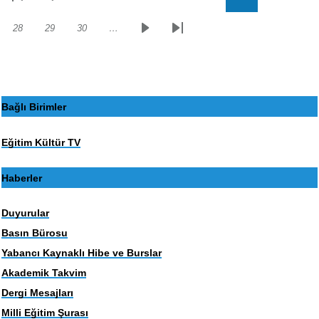
Sayfalama
İlk
Önceki
Sayfa
Sayfa
Sayfa
Sayfa
Sayfa
Sayfa
sayfa
sayfa
28
29
30
…
Sayfa
Sayfa
Sayfa
Sonraki
Son
sayfa
sayfa
Bağlı Birimler
Eğitim Kültür TV
Haberler
Duyurular
Basın Bürosu
Yabancı Kaynaklı Hibe ve Burslar
Akademik Takvim
Dergi Mesajları
Milli Eğitim Şurası