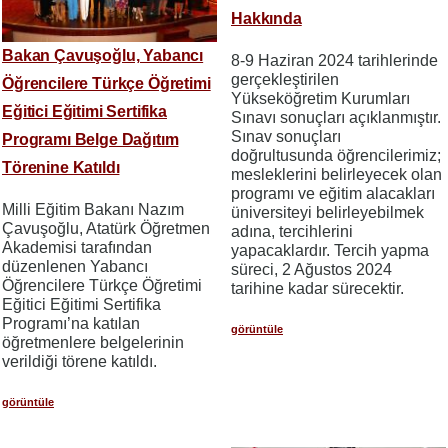
Hakkında
Bakan Çavuşoğlu, Yabancı
8-9 Haziran 2024 tarihlerinde
gerçekleştirilen
Öğrencilere Türkçe Öğretimi
Yükseköğretim Kurumları
Eğitici Eğitimi Sertifika
Sınavı sonuçları açıklanmıştır.
Sınav sonuçları
Programı Belge Dağıtım
doğrultusunda öğrencilerimiz;
Törenine Katıldı
mesleklerini belirleyecek olan
programı ve eğitim alacakları
Milli Eğitim Bakanı Nazım
üniversiteyi belirleyebilmek
Çavuşoğlu, Atatürk Öğretmen
adına, tercihlerini
Akademisi tarafından
yapacaklardır. Tercih yapma
düzenlenen Yabancı
süreci, 2 Ağustos 2024
Öğrencilere Türkçe Öğretimi
tarihine kadar sürecektir.
Eğitici Eğitimi Sertifika
Programı’na katılan
görüntüle
öğretmenlere belgelerinin
verildiği törene katıldı.
görüntüle