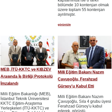
kapsamında ise 8 farklı
bölümde 10 kontenjan olmak
üzere toplam 55 kontenjan
ayrılmıştır.
görüntüle
MEB, İTÜ-KKTC ve KIBZEV
Milli Eğitim Bakanı Nazım
Arasında İş Birliği Protokolü
Çavuşoğlu, Ferahzad
İmzalandı
Gürsoy'u Kabul Etti
Milli Eğitim Bakanlığı (MEB),
Milli Eğitim Bakanı Nazım
İstanbul Teknik Üniversitesi
Çavuşoğlu, Sıla 4 grubu üyesi
KKTC Eğitim-Araştırma
Ferahzad Gürsoy'u kabul
Yerleşkeleri (İTÜ-KKTC) ve
ederek, görüştü.