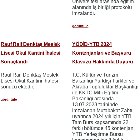
Üniversitesi arasında eğitim
alanında iş birliği protokolü
imzalandı.
görüntüle
Rauf Raif Denktaş Meslek
YÖDİD-YTB 2024
Lisesi Okul Kantini İhalesi
Kontenjanları ve Başvuru
Sonuçlandı
Klavuzu Hakkında Duyuru
Rauf Raif Denktaş Meslek
T.C. Kültür ve Turizm
Lisesi Okul Kantini ihalesi
Bakanlığı Yurtdışı Türkler ve
sonucu ektedir.
Akraba Topluluklar Başkanlığı
ile KKTC Milli Eğitim
Bakanlığı arasında
görüntüle
13.07.2023 tarihinde
imzalanan Mutabakat Zabtı
uyarınca 2024 yılı için YTB
Tam Burs kapsamında 22
farklı bölümde 45 kontenjan,
YTB Yerleştirme Bursu