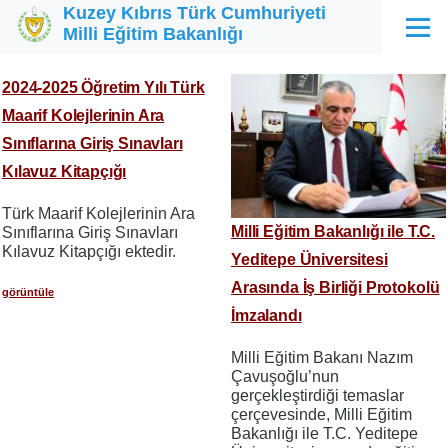
Kuzey Kıbrıs Türk Cumhuriyeti
Ana içeriğe atla
Milli Eğitim Bakanlığı
Menü
2024-2025 Öğretim Yılı Türk
Maarif Kolejlerinin Ara
Sınıflarına Giriş Sınavları
Kılavuz Kitapçığı
Türk Maarif Kolejlerinin Ara
Milli Eğitim Bakanlığı ile T.C.
Sınıflarına Giriş Sınavları
Kılavuz Kitapçığı ektedir.
Yeditepe Üniversitesi
Arasında İş Birliği Protokolü
görüntüle
İmzalandı
Milli Eğitim Bakanı Nazım
Çavuşoğlu’nun
gerçekleştirdiği temaslar
çerçevesinde, Milli Eğitim
Bakanlığı ile T.C. Yeditepe